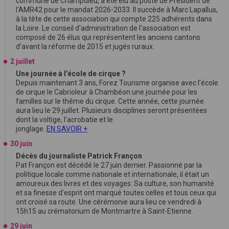
commune de Champdieu, a été élu au poste de Président de
l'AMR42 pour le mandat 2026-2033. Il succède à Marc Lapallus,
à la tête de cette association qui compte 225 adhérents dans
la Loire. Le conseil d'administration de l'association est
composé de 26 élus qui représentent les anciens cantons
d'avant la réforme de 2015 et jugés ruraux.
2 juillet
Une journée à l’école de cirque ?
Depuis maintenant 3 ans, Forez Tourisme organise avec l’école
de cirque le Cabrioleur à Chambéon une journée pour les
familles sur le thême du cirque. Cette année, cette journée
aura lieu le 29 juillet. Plusieurs disciplines seront présentées
dont la voltige, l’acrobatie et le
jonglage.
EN SAVOIR +
30 juin
Décès du journaliste Patrick Françon
Pat Françon est décédé le 27 juin dernier. Passionné par la
politique locale comme nationale et internationale, il était un
amoureux des livres et des voyages. Sa culture, son humanité
et sa finesse d'esprit ont marqué toutes celles et tous ceux qui
ont croisé sa route. Une cérémonie aura lieu ce vendredi à
15h15 au crématorium de Montmartre à Saint-Etienne.
29 juin