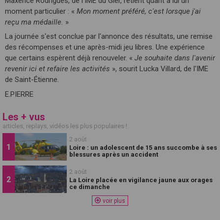
Maxence Rodrigues, de l'IME du Gier, retient quant à lui un
moment particulier : «
Mon moment préféré, c'est lorsque j'ai
reçu ma médaille.
»
La journée s'est conclue par l'annonce des résultats, une remise
des récompenses et une après-midi jeu libres. Une expérience
que certains espèrent déjà renouveler. «
Je souhaite dans l'avenir
revenir ici et refaire les activités
», sourit Lucka Villard, de l'IME
de Saint-Étienne.
E.PIERRE
Les + vus
articles, replays, vidéos les plus populaires !
2 août
Loire : un adolescent de 15 ans succombe à ses
blessures après un accident
2 août
La Loire placée en vigilance jaune aux orages
ce dimanche
voir plus