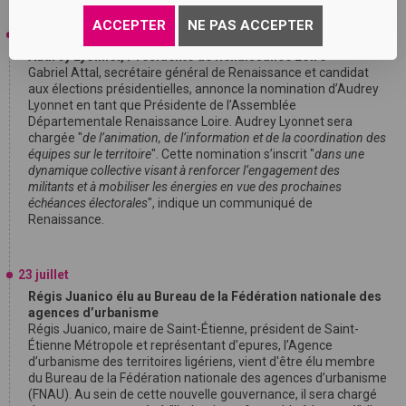
valorisation des métiers techniques et manuels
".
ACCEPTER
NE PAS ACCEPTER
24 juillet
Audrey Lyonnet, Présidente de Renaissance Loire
Gabriel Attal, secrétaire général de Renaissance et candidat
aux élections présidentielles, annonce la nomination d’Audrey
Lyonnet en tant que Présidente de l’Assemblée
Départementale Renaissance Loire. Audrey Lyonnet sera
chargée "
de l’animation, de l’information et de la coordination des
équipes sur le territoire
". Cette nomination s’inscrit "
dans une
dynamique collective visant à renforcer l’engagement des
militants et à mobiliser les énergies en vue des prochaines
échéances électorales
", indique un communiqué de
Renaissance.
23 juillet
Régis Juanico élu au Bureau de la Fédération nationale des
agences d’urbanisme
Régis Juanico, maire de Saint-Étienne, président de Saint-
Étienne Métropole et représentant d’epures, l’Agence
d’urbanisme des territoires ligériens, vient d'être élu membre
du Bureau de la Fédération nationale des agences d’urbanisme
(FNAU). Au sein de cette nouvelle gouvernance, il sera chargé