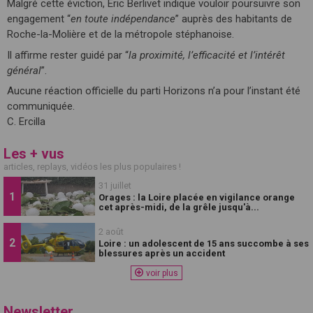
Malgré cette éviction, Éric Berlivet indique vouloir poursuivre son
engagement “
en toute indépendance
” auprès des habitants de
Roche-la-Molière et de la métropole stéphanoise.
Il affirme rester guidé par “
la proximité, l’efficacité et l’intérêt
général
”.
Aucune réaction officielle du parti Horizons n’a pour l’instant été
communiquée.
C. Ercilla
Les + vus
articles, replays, vidéos les plus populaires !
31 juillet
Orages : la Loire placée en vigilance orange
cet après-midi, de la grêle jusqu'à...
2 août
Loire : un adolescent de 15 ans succombe à ses
blessures après un accident
voir plus
Newsletter