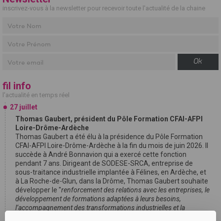
inscrivez-vous à la newsletter pour recevoir toute l'actualité de la chaine
Ok
fil info
l'actualité en temps réel
27 juillet
Thomas Gaubert, président du Pôle Formation CFAI-AFPI
Loire-Drôme-Ardèche
Thomas Gaubert a été élu à la présidence du Pôle Formation
CFAI-AFPI Loire-Drôme-Ardèche à la fin du mois de juin 2026. Il
succède à André Bonnavion qui a exercé cette fonction
pendant 7 ans. Dirigeant de SODESE-SRCA, entreprise de
sous-traitance industrielle implantée à Félines, en Ardèche, et
à La Roche-de-Glun, dans la Drôme, Thomas Gaubert souhaite
développer le "
renforcement des relations avec les entreprises, le
développement de formations adaptées à leurs besoins,
l’accompagnement des transformations industrielles et la
valorisation des métiers techniques et manuels
".