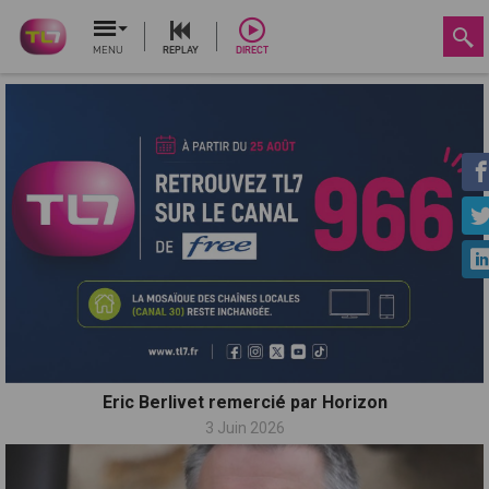
MENU
REPLAY
DIRECT
Eric Berlivet remercié par Horizon
3 Juin 2026