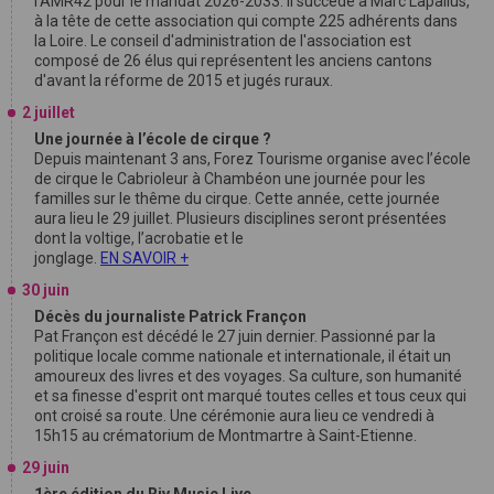
l'AMR42 pour le mandat 2026-2033. Il succède à Marc Lapallus,
à la tête de cette association qui compte 225 adhérents dans
la Loire. Le conseil d'administration de l'association est
composé de 26 élus qui représentent les anciens cantons
d'avant la réforme de 2015 et jugés ruraux.
2 juillet
Une journée à l’école de cirque ?
Depuis maintenant 3 ans, Forez Tourisme organise avec l’école
de cirque le Cabrioleur à Chambéon une journée pour les
familles sur le thême du cirque. Cette année, cette journée
aura lieu le 29 juillet. Plusieurs disciplines seront présentées
dont la voltige, l’acrobatie et le
jonglage.
EN SAVOIR +
30 juin
Décès du journaliste Patrick Françon
Pat Françon est décédé le 27 juin dernier. Passionné par la
politique locale comme nationale et internationale, il était un
amoureux des livres et des voyages. Sa culture, son humanité
et sa finesse d'esprit ont marqué toutes celles et tous ceux qui
ont croisé sa route. Une cérémonie aura lieu ce vendredi à
15h15 au crématorium de Montmartre à Saint-Etienne.
29 juin