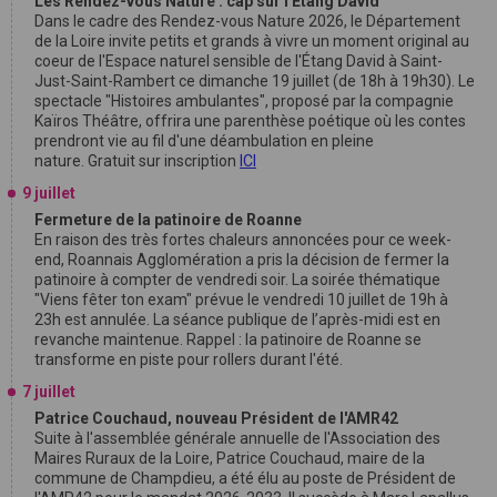
Les Rendez-vous Nature : cap sur l'Étang David
Dans le cadre des Rendez-vous Nature 2026, le Département
de la Loire invite petits et grands à vivre un moment original au
coeur de l'Espace naturel sensible de l'Étang David à Saint-
Just-Saint-Rambert ce dimanche 19 juillet (de 18h à 19h30). Le
spectacle "Histoires ambulantes", proposé par la compagnie
Kaïros Théâtre, offrira une parenthèse poétique où les contes
prendront vie au fil d'une déambulation en pleine
nature. Gratuit sur inscription
ICI
9 juillet
Fermeture de la patinoire de Roanne
En raison des très fortes chaleurs annoncées pour ce week-
end, Roannais Agglomération a pris la décision de fermer la
patinoire à compter de vendredi soir. La soirée thématique
"Viens fêter ton exam" prévue le vendredi 10 juillet de 19h à
23h est annulée. La séance publique de l’après-midi est en
revanche maintenue. Rappel : la patinoire de Roanne se
transforme en piste pour rollers durant l'été.
7 juillet
Patrice Couchaud, nouveau Président de l'AMR42
Suite à l'assemblée générale annuelle de l'Association des
Maires Ruraux de la Loire, Patrice Couchaud, maire de la
commune de Champdieu, a été élu au poste de Président de