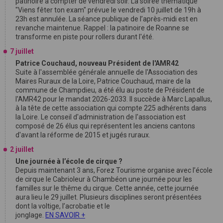
patinoire à compter de vendredi soir. La soirée thématique
"Viens fêter ton exam" prévue le vendredi 10 juillet de 19h à
23h est annulée. La séance publique de l’après-midi est en
revanche maintenue. Rappel : la patinoire de Roanne se
transforme en piste pour rollers durant l'été.
7 juillet
Patrice Couchaud, nouveau Président de l'AMR42
Suite à l'assemblée générale annuelle de l'Association des
Maires Ruraux de la Loire, Patrice Couchaud, maire de la
commune de Champdieu, a été élu au poste de Président de
l'AMR42 pour le mandat 2026-2033. Il succède à Marc Lapallus,
à la tête de cette association qui compte 225 adhérents dans
la Loire. Le conseil d'administration de l'association est
composé de 26 élus qui représentent les anciens cantons
d'avant la réforme de 2015 et jugés ruraux.
2 juillet
Une journée à l’école de cirque ?
Depuis maintenant 3 ans, Forez Tourisme organise avec l’école
de cirque le Cabrioleur à Chambéon une journée pour les
familles sur le thême du cirque. Cette année, cette journée
aura lieu le 29 juillet. Plusieurs disciplines seront présentées
dont la voltige, l’acrobatie et le
jonglage.
EN SAVOIR +