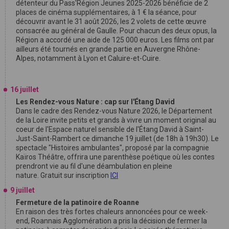
détenteur du Pass'Région Jeunes 2025-2026 bénéficie de 2
places de cinéma supplémentaires, à 1 € la séance, pour
découvrir avant le 31 août 2026, les 2 volets de cette œuvre
consacrée au général de Gaulle. Pour chacun des deux opus, la
Région a accordé une aide de 125 000 euros. Les films ont par
ailleurs été tournés en grande partie en Auvergne Rhône-
Alpes, notamment à Lyon et Caluire-et-Cuire.
16 juillet
Les Rendez-vous Nature : cap sur l'Étang David
Dans le cadre des Rendez-vous Nature 2026, le Département
de la Loire invite petits et grands à vivre un moment original au
coeur de l'Espace naturel sensible de l'Étang David à Saint-
Just-Saint-Rambert ce dimanche 19 juillet (de 18h à 19h30). Le
spectacle "Histoires ambulantes", proposé par la compagnie
Kaïros Théâtre, offrira une parenthèse poétique où les contes
prendront vie au fil d'une déambulation en pleine
nature. Gratuit sur inscription
ICI
9 juillet
Fermeture de la patinoire de Roanne
En raison des très fortes chaleurs annoncées pour ce week-
end, Roannais Agglomération a pris la décision de fermer la