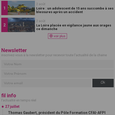
2 août
Loire : un adolescent de 15 ans succombe à ses
blessures après un accident
2 août
La Loire placée en vigilance jaune aux orages
ce dimanche
voir plus
Newsletter
inscrivez-vous à la newsletter pour recevoir toute l'actualité de la chaine
Ok
fil info
l'actualité en temps réel
27 juillet
Thomas Gaubert, président du Pôle Formation CFAI-AFPI