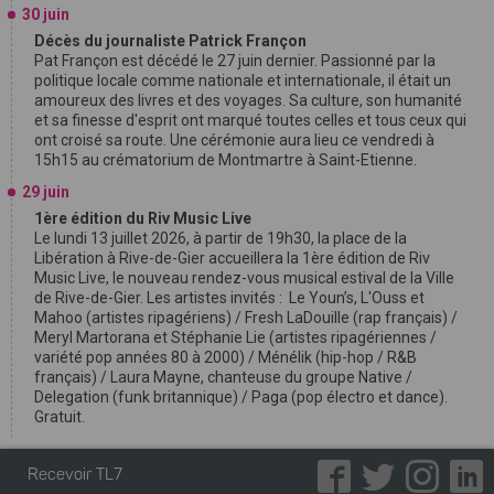
30 juin
Décès du journaliste Patrick Françon
Pat Françon est décédé le 27 juin dernier. Passionné par la
politique locale comme nationale et internationale, il était un
amoureux des livres et des voyages. Sa culture, son humanité
et sa finesse d'esprit ont marqué toutes celles et tous ceux qui
ont croisé sa route. Une cérémonie aura lieu ce vendredi à
15h15 au crématorium de Montmartre à Saint-Etienne.
29 juin
1ère édition du Riv Music Live
Le lundi 13 juillet 2026, à partir de 19h30, la place de la
Libération à Rive-de-Gier accueillera la 1ère édition de Riv
Music Live, le nouveau rendez-vous musical estival de la Ville
de Rive-de-Gier. Les artistes invités : Le Youn’s, L'Ouss et
Mahoo (artistes ripagériens) / Fresh LaDouille (rap français) /
Meryl Martorana et Stéphanie Lie (artistes ripagériennes /
variété pop années 80 à 2000) / Ménélik (hip-hop / R&B
français) / Laura Mayne, chanteuse du groupe Native /
Delegation (funk britannique) / Paga (pop électro et dance).
Gratuit.
Recevoir TL7