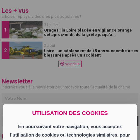
Les + vus
articles, replays, vidéos les plus populaires !
31 juillet
Orages : la Loire placée en vigilance orange
cet après-midi, de la grêle jusqu'à...
2 août
Loire : un adolescent de 15 ans succombe à ses
blessures après un accident
voir plus
Newsletter
inscrivez-vous à la newsletter pour recevoir toute l'actualité de la chaine
UTILISATION DES COOKIES
Ok
En poursuivant votre navigation, vous acceptez
l'utilisation de cookies ou technologies similaires, pour
fil info