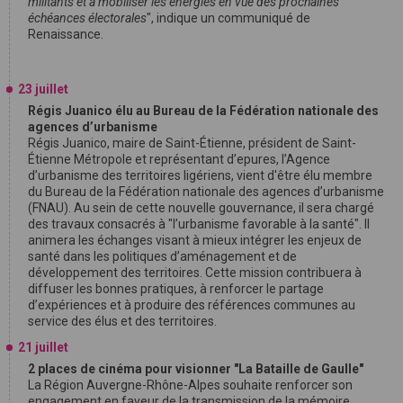
militants et à mobiliser les énergies en vue des prochaines
échéances électorales
", indique un communiqué de
Renaissance.
23 juillet
Régis Juanico élu au Bureau de la Fédération nationale des
agences d’urbanisme
Régis Juanico, maire de Saint-Étienne, président de Saint-
Étienne Métropole et représentant d’epures, l’Agence
d’urbanisme des territoires ligériens, vient d'être élu membre
du Bureau de la Fédération nationale des agences d’urbanisme
(FNAU). Au sein de cette nouvelle gouvernance, il sera chargé
des travaux consacrés à "l’urbanisme favorable à la santé". Il
animera les échanges visant à mieux intégrer les enjeux de
santé dans les politiques d’aménagement et de
développement des territoires. Cette mission contribuera à
diffuser les bonnes pratiques, à renforcer le partage
d’expériences et à produire des références communes au
service des élus et des territoires.
21 juillet
2 places de cinéma pour visionner "La Bataille de Gaulle"
La Région Auvergne-Rhône-Alpes souhaite renforcer son
engagement en faveur de la transmission de la mémoire