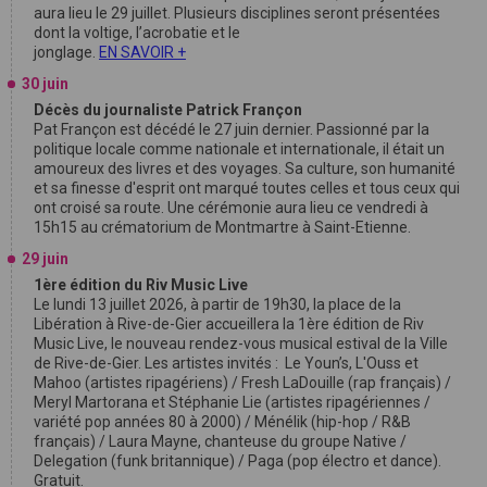
aura lieu le 29 juillet. Plusieurs disciplines seront présentées
dont la voltige, l’acrobatie et le
jonglage.
EN SAVOIR +
30 juin
Décès du journaliste Patrick Françon
Pat Françon est décédé le 27 juin dernier. Passionné par la
politique locale comme nationale et internationale, il était un
amoureux des livres et des voyages. Sa culture, son humanité
et sa finesse d'esprit ont marqué toutes celles et tous ceux qui
ont croisé sa route. Une cérémonie aura lieu ce vendredi à
15h15 au crématorium de Montmartre à Saint-Etienne.
29 juin
1ère édition du Riv Music Live
Le lundi 13 juillet 2026, à partir de 19h30, la place de la
Libération à Rive-de-Gier accueillera la 1ère édition de Riv
Music Live, le nouveau rendez-vous musical estival de la Ville
de Rive-de-Gier. Les artistes invités : Le Youn’s, L'Ouss et
Mahoo (artistes ripagériens) / Fresh LaDouille (rap français) /
Meryl Martorana et Stéphanie Lie (artistes ripagériennes /
variété pop années 80 à 2000) / Ménélik (hip-hop / R&B
français) / Laura Mayne, chanteuse du groupe Native /
Delegation (funk britannique) / Paga (pop électro et dance).
Gratuit.