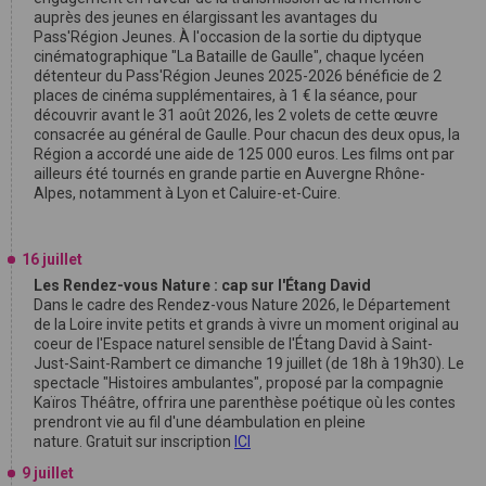
auprès des jeunes en élargissant les avantages du
Pass'Région Jeunes. À l'occasion de la sortie du diptyque
cinématographique "La Bataille de Gaulle", chaque lycéen
détenteur du Pass'Région Jeunes 2025-2026 bénéficie de 2
places de cinéma supplémentaires, à 1 € la séance, pour
découvrir avant le 31 août 2026, les 2 volets de cette œuvre
consacrée au général de Gaulle. Pour chacun des deux opus, la
Région a accordé une aide de 125 000 euros. Les films ont par
ailleurs été tournés en grande partie en Auvergne Rhône-
Alpes, notamment à Lyon et Caluire-et-Cuire.
16 juillet
Les Rendez-vous Nature : cap sur l'Étang David
Dans le cadre des Rendez-vous Nature 2026, le Département
de la Loire invite petits et grands à vivre un moment original au
coeur de l'Espace naturel sensible de l'Étang David à Saint-
Just-Saint-Rambert ce dimanche 19 juillet (de 18h à 19h30). Le
spectacle "Histoires ambulantes", proposé par la compagnie
Kaïros Théâtre, offrira une parenthèse poétique où les contes
prendront vie au fil d'une déambulation en pleine
nature. Gratuit sur inscription
ICI
9 juillet