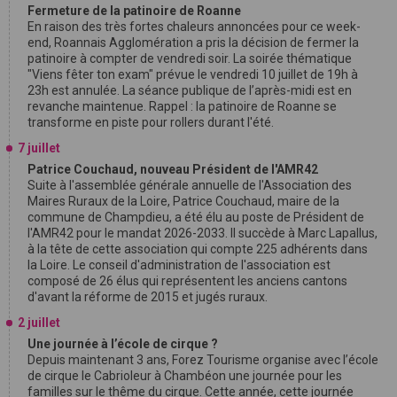
Fermeture de la patinoire de Roanne
En raison des très fortes chaleurs annoncées pour ce week-
end, Roannais Agglomération a pris la décision de fermer la
patinoire à compter de vendredi soir. La soirée thématique
"Viens fêter ton exam" prévue le vendredi 10 juillet de 19h à
23h est annulée. La séance publique de l’après-midi est en
revanche maintenue. Rappel : la patinoire de Roanne se
transforme en piste pour rollers durant l'été.
7 juillet
Patrice Couchaud, nouveau Président de l'AMR42
Suite à l'assemblée générale annuelle de l'Association des
Maires Ruraux de la Loire, Patrice Couchaud, maire de la
commune de Champdieu, a été élu au poste de Président de
l'AMR42 pour le mandat 2026-2033. Il succède à Marc Lapallus,
à la tête de cette association qui compte 225 adhérents dans
la Loire. Le conseil d'administration de l'association est
composé de 26 élus qui représentent les anciens cantons
d'avant la réforme de 2015 et jugés ruraux.
2 juillet
Une journée à l’école de cirque ?
Depuis maintenant 3 ans, Forez Tourisme organise avec l’école
de cirque le Cabrioleur à Chambéon une journée pour les
familles sur le thême du cirque. Cette année, cette journée