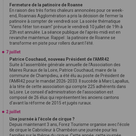
Fermeture de la patinoire de Roanne
En raison des très fortes chaleurs annoncées pour ce week-
end, Roannais Agglomération a pris la décision de fermer la
patinoire à compter de vendredi soir. La soirée thématique
"Viens fêter ton exam" prévue le vendredi 10 juillet de 19h à
23h est annulée. La séance publique de l’après-midi est en
revanche maintenue. Rappel : la patinoire de Roanne se
transforme en piste pour rollers durant l'été.
7 juillet
Patrice Couchaud, nouveau Président de l'AMR42
Suite à l'assemblée générale annuelle de l'Association des
Maires Ruraux de la Loire, Patrice Couchaud, maire de la
commune de Champdieu, a été élu au poste de Président de
l'AMR42 pour le mandat 2026-2033. Il succède à Marc Lapallus,
à la tête de cette association qui compte 225 adhérents dans
la Loire. Le conseil d'administration de l'association est
composé de 26 élus qui représentent les anciens cantons
d'avant la réforme de 2015 et jugés ruraux.
2 juillet
Une journée à l’école de cirque ?
Depuis maintenant 3 ans, Forez Tourisme organise avec l’école
de cirque le Cabrioleur à Chambéon une journée pour les
familles sur le thême du cirque. Cette année, cette journée