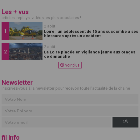
Les + vus
articles, replays, vidéos les plus populaires !
2 août
Loire : un adolescent de 15 ans succombe à ses
blessures après un accident
2 août
La Loire placée en vigilance jaune aux orages
ce dimanche
voir plus
Newsletter
inscrivez-vous à la newsletter pour recevoir toute l'actualité de la chaine
Ok
fil info