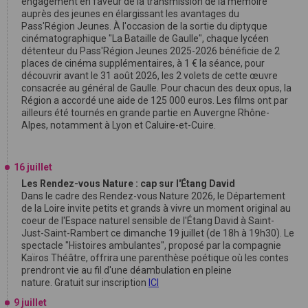
engagement en faveur de la transmission de la mémoire
auprès des jeunes en élargissant les avantages du
Pass'Région Jeunes. À l'occasion de la sortie du diptyque
cinématographique "La Bataille de Gaulle", chaque lycéen
détenteur du Pass'Région Jeunes 2025-2026 bénéficie de 2
places de cinéma supplémentaires, à 1 € la séance, pour
découvrir avant le 31 août 2026, les 2 volets de cette œuvre
consacrée au général de Gaulle. Pour chacun des deux opus, la
Région a accordé une aide de 125 000 euros. Les films ont par
ailleurs été tournés en grande partie en Auvergne Rhône-
Alpes, notamment à Lyon et Caluire-et-Cuire.
16 juillet
Les Rendez-vous Nature : cap sur l'Étang David
Dans le cadre des Rendez-vous Nature 2026, le Département
de la Loire invite petits et grands à vivre un moment original au
coeur de l'Espace naturel sensible de l'Étang David à Saint-
Just-Saint-Rambert ce dimanche 19 juillet (de 18h à 19h30). Le
spectacle "Histoires ambulantes", proposé par la compagnie
Kaïros Théâtre, offrira une parenthèse poétique où les contes
prendront vie au fil d'une déambulation en pleine
nature. Gratuit sur inscription
ICI
9 juillet