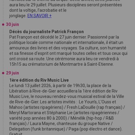
aura lieu le 29 juillet. Plusieurs disciplines seront présentées
dont la voltige, l’acrobatie et le
jonglage.
EN SAVOIR +
30 juin
Décès du journaliste Patrick Françon
Pat Françon est décédé le 27 juin dernier. Passionné par la
politique locale comme nationale et internationale, il était un
amoureux des livres et des voyages. Sa culture, son humanité
et sa finesse d'esprit ont marqué toutes celles et tous ceux qui
ont croisé sa route. Une cérémonie aura lieu ce vendredi à
15h15 au crématorium de Montmartre à Saint-Etienne.
29 juin
1ère édition du Riv Music Live
Le lundi 13 juillet 2026, à partir de 19h30, la place de la
Libération à Rive-de-Gier accueillera la 1ère édition de Riv
Music Live, le nouveau rendez-vous musical estival de la Ville
de Rive-de-Gier. Les artistes invités : Le Youn’s, L'Ouss et
Mahoo (artistes ripagériens) / Fresh LaDouille (rap français) /
Meryl Martorana et Stéphanie Lie (artistes ripagériennes /
variété pop années 80 à 2000) / Ménélik (hip-hop / R&B
français) / Laura Mayne, chanteuse du groupe Native /
Delegation (funk britannique) / Paga (pop électro et dance).
Gratuit.