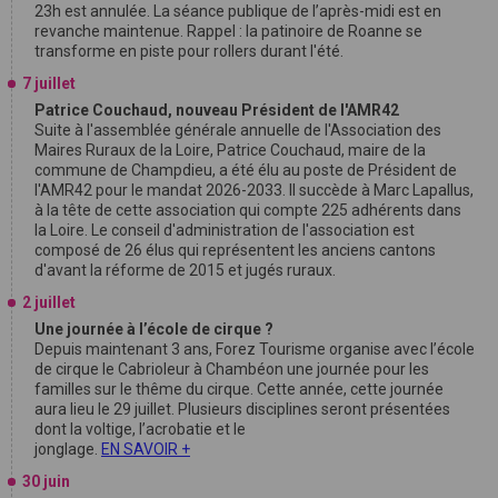
23h est annulée. La séance publique de l’après-midi est en
revanche maintenue. Rappel : la patinoire de Roanne se
transforme en piste pour rollers durant l'été.
7 juillet
Patrice Couchaud, nouveau Président de l'AMR42
Suite à l'assemblée générale annuelle de l'Association des
Maires Ruraux de la Loire, Patrice Couchaud, maire de la
commune de Champdieu, a été élu au poste de Président de
l'AMR42 pour le mandat 2026-2033. Il succède à Marc Lapallus,
à la tête de cette association qui compte 225 adhérents dans
la Loire. Le conseil d'administration de l'association est
composé de 26 élus qui représentent les anciens cantons
d'avant la réforme de 2015 et jugés ruraux.
2 juillet
Une journée à l’école de cirque ?
Depuis maintenant 3 ans, Forez Tourisme organise avec l’école
de cirque le Cabrioleur à Chambéon une journée pour les
familles sur le thême du cirque. Cette année, cette journée
aura lieu le 29 juillet. Plusieurs disciplines seront présentées
dont la voltige, l’acrobatie et le
jonglage.
EN SAVOIR +
30 juin