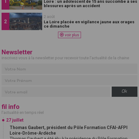
Loire : un adolescent de 15 ans succombe à ses
blessures après un accident
2 août
La Loire placée en vigilance jaune aux orages
ce dimanche
voir plus
Newsletter
inscrivez-vous à la newsletter pour recevoir toute l'actualité de la chaine
Ok
fil info
l'actualité en temps réel
27 juillet
Thomas Gaubert, président du Pôle Formation CFAI-AFPI
Loire-Drôme-Ardèche
Thomas Gaubert a été élu à la présidence du Pôle Formation