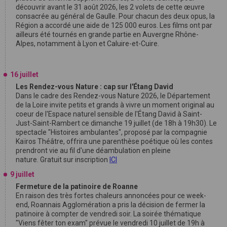
découvrir avant le 31 août 2026, les 2 volets de cette œuvre
consacrée au général de Gaulle. Pour chacun des deux opus, la
Région a accordé une aide de 125 000 euros. Les films ont par
ailleurs été tournés en grande partie en Auvergne Rhône-
Alpes, notamment à Lyon et Caluire-et-Cuire.
16 juillet
Les Rendez-vous Nature : cap sur l'Étang David
Dans le cadre des Rendez-vous Nature 2026, le Département
de la Loire invite petits et grands à vivre un moment original au
coeur de l'Espace naturel sensible de l'Étang David à Saint-
Just-Saint-Rambert ce dimanche 19 juillet (de 18h à 19h30). Le
spectacle "Histoires ambulantes", proposé par la compagnie
Kaïros Théâtre, offrira une parenthèse poétique où les contes
prendront vie au fil d'une déambulation en pleine
nature. Gratuit sur inscription
ICI
9 juillet
Fermeture de la patinoire de Roanne
En raison des très fortes chaleurs annoncées pour ce week-
end, Roannais Agglomération a pris la décision de fermer la
patinoire à compter de vendredi soir. La soirée thématique
"Viens fêter ton exam" prévue le vendredi 10 juillet de 19h à