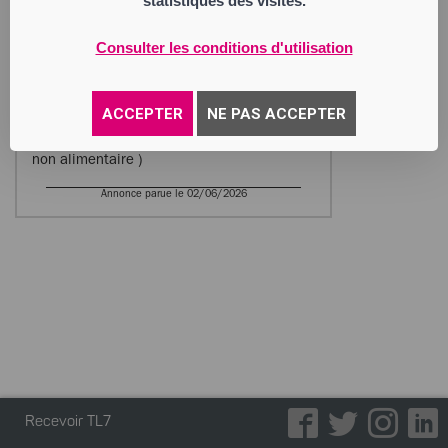
statistiques des visites.
2 et L. 814–13 du code de commerce dans
les deux mois de la publication au
BODACC.
Consulter les conditions d'utilisation
BOUANANI Karim
Entrepreneur Individuel
1 c rue Urbain Thévenon
ACCEPTER
NE PAS ACCEPTER
42230 Roche-la-Molière
Activité : vente de produits manufacturés (
non alimentaire )
Annonce parue le 02/06/2026
Recevoir TL7