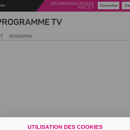
LES ANNONCES LÉGALES
déo
Consulter
Dé
AVEC TL7
PROGRAMME TV
rt
économie
UTILISATION DES COOKIES