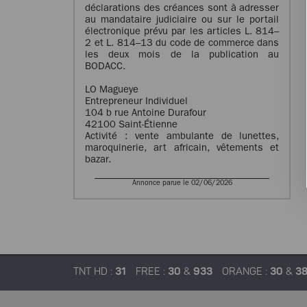
déclarations des créances sont à adresser
au mandataire judiciaire ou sur le portail
électronique prévu par les articles L. 814–
2 et L. 814–13 du code de commerce dans
les deux mois de la publication au
BODACC.
LO Magueye
Entrepreneur Individuel
104 b rue Antoine Durafour
42100 Saint-Étienne
Activité : vente ambulante de lunettes,
maroquinerie, art africain, vêtements et
bazar.
Annonce parue le 02/06/2026
TNT HD :
31
FREE :
30
&
933
ORANGE :
30
&
3