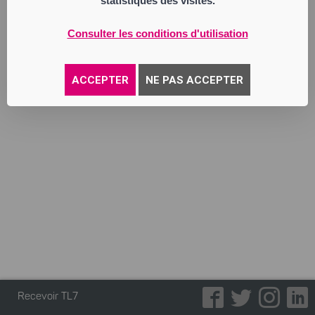
statistiques des visites.
électroménager, sanitaires et salles de
bains se rapportant à l’équipement de la
maison. conseils en décoration.
Consulter les conditions d'utilisation
Annonce parue le 27/05/2026
ACCEPTER
NE PAS ACCEPTER
Recevoir TL7