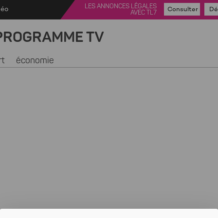
LES ANNONCES LÉGALES
déo
Consulter
Dé
AVEC TL7
PROGRAMME TV
rt
économie