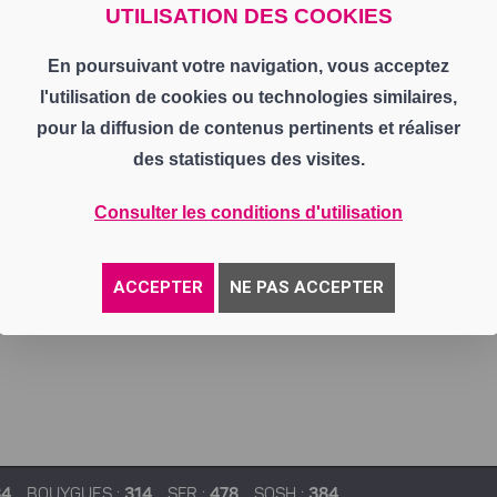
UTILISATION DES COOKIES
En poursuivant votre navigation, vous acceptez
l'utilisation de cookies ou technologies similaires,
pour la diffusion de contenus pertinents et réaliser
des statistiques des visites.
Consulter les conditions d'utilisation
ACCEPTER
NE PAS ACCEPTER
84
BOUYGUES :
314
SFR :
478
SOSH :
384