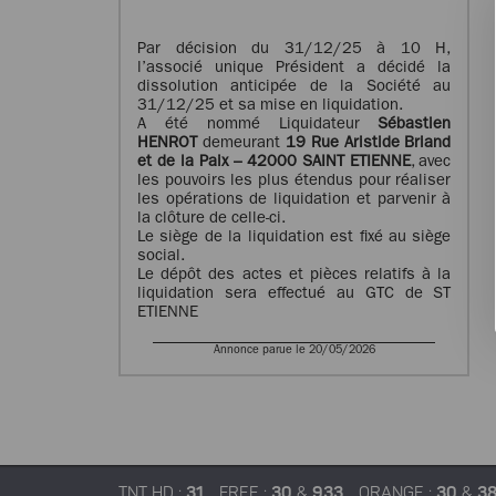
Par décision du 31/12/25 à 10 H,
l’associé unique Président a décidé la
dissolution anticipée de la Société au
31/12/25 et sa mise en liquidation.
A été nommé Liquidateur
Sébastien
HENROT
demeurant
19 Rue Aristide Briand
et de la Paix – 42000 SAINT ETIENNE
, avec
les pouvoirs les plus étendus pour réaliser
les opérations de liquidation et parvenir à
la clôture de celle-ci.
Le siège de la liquidation est fixé au siège
social.
Le dépôt des actes et pièces relatifs à la
liquidation sera effectué au GTC de ST
ETIENNE
Annonce parue le 20/05/2026
TNT HD :
31
FREE :
30
&
933
ORANGE :
30
&
3