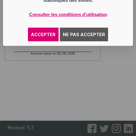
statistiques des visites.
les deux mois de la publication au
BODACC.
Consulter les conditions d'utilisation
EIRL TRAITEUR FAYE J-M
Entrepreneur Individuel
3 rue Edmond Charpentier
42100 Saint-Étienne
ACCEPTER
NE PAS ACCEPTER
Activité : traiteur viandes, volailles,
charcuterie (achat et vente).
Annonce parue le 02/06/2026
Recevoir TL7