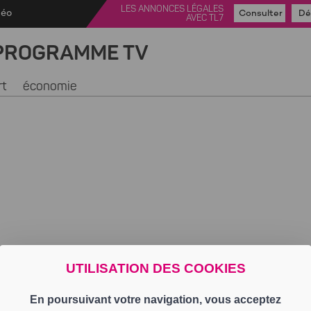
LES ANNONCES LÉGALES
déo
Consulter
Dé
AVEC TL7
PROGRAMME TV
rt
économie
UTILISATION DES COOKIES
En poursuivant votre navigation, vous acceptez