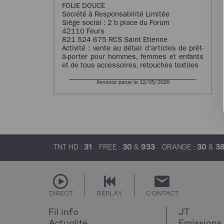
FOLIE DOUCE
Société à Responsabilité Limitée
Siège social : 2 b place du Forum
42110 Feurs
821 524 675 RCS Saint Etienne
Activité : vente au détail d’articles de prêt-
à-porter pour hommes, femmes et enfants
et de tous accessoires, retouches textiles
Annonce parue le 12/05/2026
TNT HD :
31
FREE :
30
&
933
ORANGE :
30
&
3
DIRECT
REPLAY
CONTACT
Fil info
JT