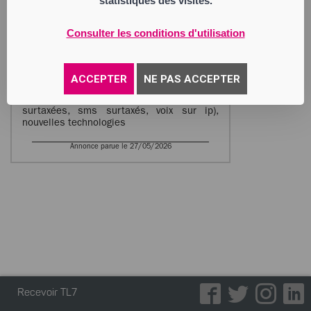
statistiques des visites.
BODACC.
nimacom
Consulter les conditions d'utilisation
Société à Responsabilité Limitée à Capital
Variable
Siège social : 57 avenue du Pilat
42100 Saint-Étienne
ACCEPTER
NE PAS ACCEPTER
901 438 812 RCS Saint Etienne
Activité : monétisation (vente lignes
surtaxées, sms surtaxés, voix sur ip),
nouvelles technologies
Annonce parue le 27/05/2026
Recevoir TL7