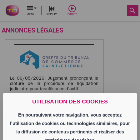
MENU
REPLAY
DIRECT
ANNONCES LÉGALES
Le 06/05/2026. Jugement prononçant la
clôture de la procédure de liquidation
judiciaire pour insuffisance d’actif.
NICOCO
UTILISATION DES COOKIES
Société à Responsabilité Limitée
Siège social : 4 rue Etienne Mimard
En poursuivant votre navigation, vous acceptez
42000 Saint-Étienne
928 564 186 RCS Saint Etienne
l'utilisation de cookies ou technologies similaires, pour
Activité : bar, exploitation d’une licence iv ;
la diffusion de contenus pertinents et réaliser des
restauration sur place ; petite épicerie à
titre accessoire.