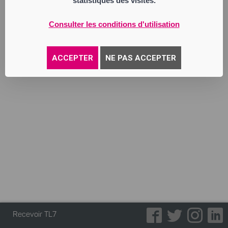
statistiques des visites.
industriels avec conducteur au moyen de
véhicules n’excédant pas 3.5 tonnes de
pma
Consulter les conditions d'utilisation
Annonce parue le 27/05/2025
ACCEPTER
NE PAS ACCEPTER
Recevoir TL7