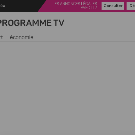
LES ANNONCES LÉGALES
déo
Consulter
Dé
AVEC TL7
PROGRAMME TV
rt
économie