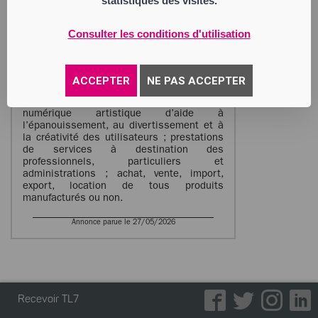
statistiques des visites.
BODACC.
As Your Art
Consulter les conditions d'utilisation
Société par Actions Simplifiée
Siège social : 20 rue de Maisons Rouges
42000 Saint-Étienne
951 206 721 RCS Saint Etienne
ACCEPTER
NE PAS ACCEPTER
Activité : développement et
commercialisation d’une plateforme
numérique artistique d’aide à
l’épanouissement, au divertissement et à
la créativité des utilisateurs ; prestations
de services à destination des
professionnels, particuliers et
administrations ; achat, vente, import,
export, location de tous produits
manufacturés ou non.
Annonce parue le 27/05/2026
Recevoir TL7