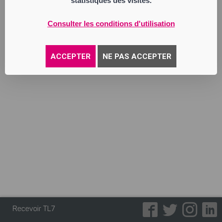
statistiques des visites.
824 184 527 RCS Saint Etienne
Activité : toutes activités de lotisseur,
marchand de biens, promotion immobilière
Consulter les conditions d'utilisation
et toutes opérations de rénovations et de
réhabilitations; toutes activités de gestion
et location de tous biens immobiliers
ACCEPTER
NE PAS ACCEPTER
Annonce parue le 27/05/2026
Recevoir TL7