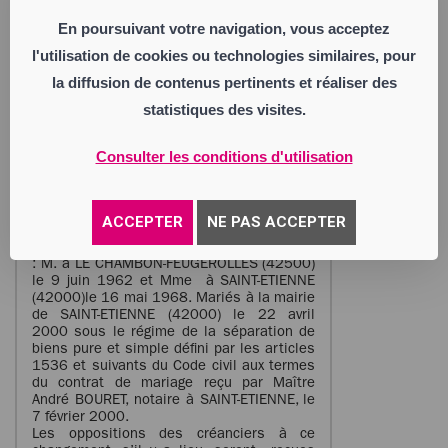
CHANGEMENT DE REGIME
MATRIMONIAL
En poursuivant votre navigation, vous acceptez
l'utilisation de cookies ou technologies similaires, pour
Suivant acte reçu par
Maître
Philippe
la diffusion de contenus pertinents et réaliser des
GONON
Notaire associé à ST-ETIENNE
statistiques des visites.
(42000), 5, rue Mi-Carême
(CRPCEN
42005), le 20 mai 2026, a été conclu le
changement de régime matrimonial portant
Consulter les conditions d'utilisation
doption de la COMMUNAUTE UNIVERSELLE
entre : M.Pascal Marc René
GUÉRIN
,
retraité, et Mme Nathalie Claudine
RUSSIER
, assistante commerciale,
ACCEPTER
NE PAS ACCEPTER
demeurant ensemble à ROCHE-LA-MOLIERE
(42230) 5 rue Robert Schuman. Nés savoir
: M. à LE CHAMBON-FEUGEROLLES (42500)
le 9 juin 1962 et Mme à SAINT-ETIENNE
(42000)le 16 mai 1968. Mariés à la mairie
de SAINT-ETIENNE (42000) le 22 avril
2000 sous le régime de la séparation de
biens pure et simple défini par les articles
1536 et suivants du Code civil aux termes
du contrat de mariage reçu par Maître
André BOURET, notaire à SAINT-ETIENNE, le
7 février 2000.
Les oppositions des créanciers à ce