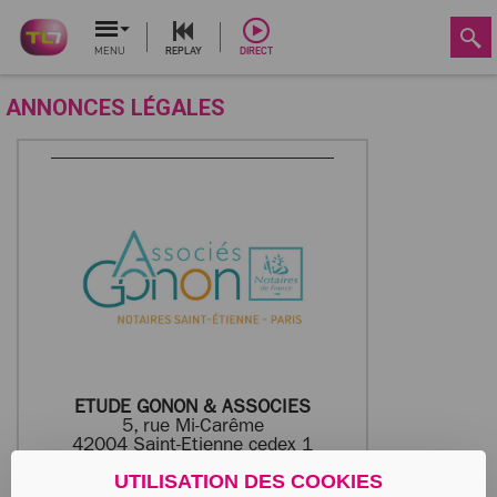
MENU
REPLAY
DIRECT
ANNONCES LÉGALES
ETUDE GONON & ASSOCIES
5, rue Mi-Carême
42004 Saint-Etienne cedex 1
UTILISATION DES COOKIES