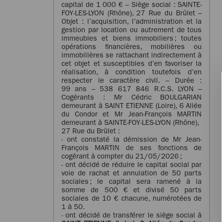
capital de 1 000 € – Siège social : SAINTE-
FOY-LES-LYON (Rhône), 27 Rue du Brûlet –
Objet : l’acquisition, l’administration et la
gestion par location ou autrement de tous
immeubles et biens immobiliers ; toutes
opérations financières, mobilières ou
immobilières se rattachant indirectement à
cet objet et susceptibles d’en favoriser la
réalisation, à condition toutefois d’en
respecter le caractère civil. – Durée :
99 ans – 538 617 846 R.C.S. LYON –
Cogérants : Mr Cédric BOULGARIAN
demeurant à SAINT ETIENNE (Loire), 6 Allée
du Condor et Mr Jean-François MARTIN
demeurant à SAINTE-FOY-LES-LYON (Rhône),
27 Rue du Brûlet :
- ont constaté la démission de Mr Jean-
François MARTIN de ses fonctions de
cogérant à compter du 21/05/2026 ;
- ont décidé de réduire le capital social par
voie de rachat et annulation de 50 parts
sociales ; le capital sera ramené à la
somme de 500 € et divisé 50 parts
sociales de 10 € chacune, numérotées de
1 à 50.
- ont décidé de transférer le siège social à