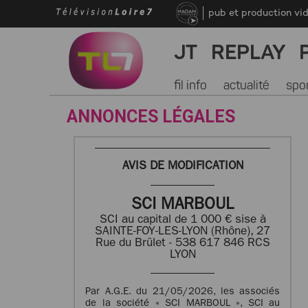
pub et production vi
JT
REPLAY
fil info
actualité
spo
ANNONCES LÉGALES
AVIS DE MODIFICATION
SCI MARBOUL
SCI au capital de 1 000 € sise à
SAINTE-FOY-LES-LYON (Rhône), 27
Rue du Brûlet - 538 617 846 RCS
LYON
Par A.G.E. du 21/05/2026, les associés
de la société « SCI MARBOUL », SCI au