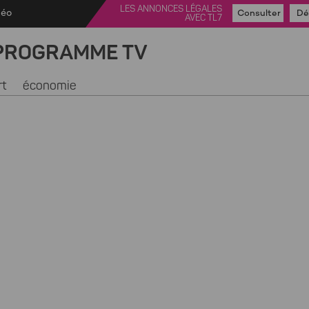
LES ANNONCES LÉGALES
déo
Consulter
Dé
AVEC TL7
PROGRAMME TV
rt
économie