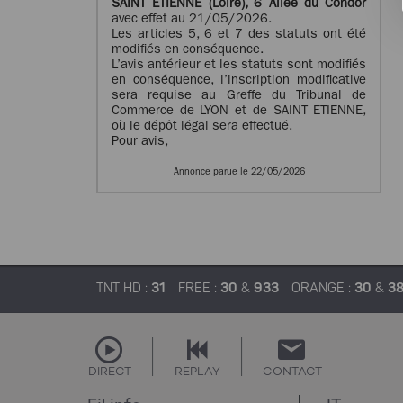
SAINT ETIENNE (Loire), 6 Allée du Condor
avec effet au 21/05/2026.
Les articles 5, 6 et 7 des statuts ont été
modifiés en conséquence.
L’avis antérieur et les statuts sont modifiés
en conséquence, l’inscription modificative
sera requise au Greffe du Tribunal de
Commerce de LYON et de SAINT ETIENNE,
où le dépôt légal sera effectué.
Pour avis,
Annonce parue le 22/05/2026
TNT HD :
31
FREE :
30
&
933
ORANGE :
30
&
3
DIRECT
REPLAY
CONTACT