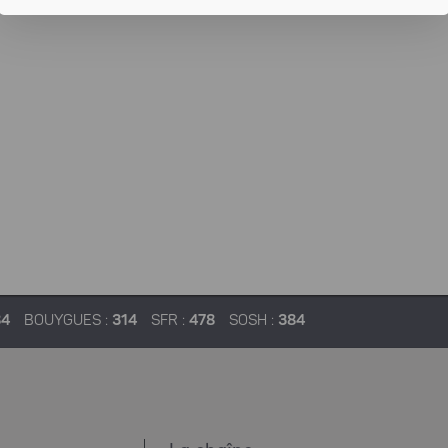
84
BOUYGUES :
314
SFR :
478
SOSH :
384