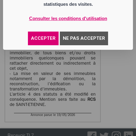
d’un portefeuille de valeurs mobilières ;
statistiques des visites.
 La prestation de services administratifs,
comptables, informatiques, financiers,
commerciaux ;
Consulter les conditions d'utilisation
 L’acquisition et la gestion d’un
patrimoine immobilier ;
Nouvel objet :
– L’acquisition, la
ACCEPTER
NE PAS ACCEPTER
construction, la propriété, la gestion,
l’administration et l‘exploitation par
location ou autrement d’un patrimoine
immobilier, de tous biens et/ou droits
immobiliers quelconques pouvant se
rattacher directement ou indirectement à
cet objet,
- La mise en valeur de ses immeubles
notamment par la démolition, la
reconstruction, l’édification ou la
transformation d’immeubles.
L’article 4 des statuts a été modifié en
conséquence. Mention sera faite au
RCS
de SAINT-ETIENNE.
Annonce parue le 19/05/2026
Recevoir TL7