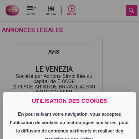
MENU
REPLAY
DIRECT
ANNONCES LÉGALES
AVIS
LE VENEZIA
Société par Actions Simplifiée au
capital de 5 000€
2 PLACE ARISTIDE BRIAND, 42330
SAINT-GALMIER
983 927 674 RCS SAINT-ETIENNE
UTILISATION DES COOKIES
En poursuivant votre navigation, vous acceptez
Aux termes d’une décision en date du
30 avril 2026 au 2 Bis Place Aristide
l'utilisation de cookies ou technologies similaires, pour
Briand, 42330 ST GALMIER, l’Associé
Unique, a approuvé le compte définitif de
la diffusion de contenus pertinents et réaliser des
liquidation, déchargé Monsieur Cyril