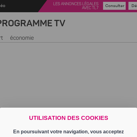
LES ANNONCES LÉGALES
déo
Consulter
Dé
AVEC TL7
PROGRAMME TV
rt
économie
UTILISATION DES COOKIES
En poursuivant votre navigation, vous acceptez