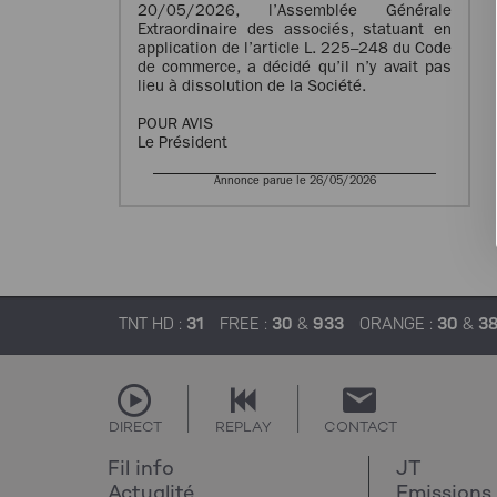
20/05/2026, l’Assemblée Générale
Extraordinaire des associés, statuant en
application de l’article L. 225–248 du Code
de commerce, a décidé qu’il n’y avait pas
lieu à dissolution de la Société.
POUR AVIS
Le Président
Annonce parue le 26/05/2026
TNT HD :
31
FREE :
30
&
933
ORANGE :
30
&
3
DIRECT
REPLAY
CONTACT
Fil info
JT
Actualité
Emissions