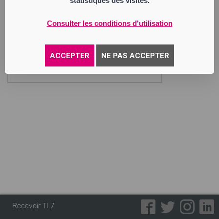
statistiques des visites.
L’article 4 des statuts a été modifié en
conséquence. L’avis antérieurement publié
est modifié en conséquence. L’inscription
Consulter les conditions d'utilisation
modificative sera requise au Greffe du
Tribunal de Commerce de SAINT ETIENNE
où le dépôt légal sera effectué.
ACCEPTER
NE PAS ACCEPTER
LE PRESIDENT
Annonce parue le 22/05/2026
Recevoir TL7