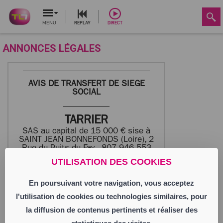
MENU
REPLAY
DIRECT
ANNONCES LÉGALES
AVIS DE TRANSFERT DE SIEGE
SOCIAL
TARRIER
SAS au capital de 15 000 € sise à
SAINT JEAN BONNEFONDS (Loire), 2
Rue du Puits du Fay - 807 946 553
RCS SAINT-ETIENNE
UTILISATION DES COOKIES
En poursuivant votre navigation, vous acceptez
Par A.G.E. du 20/05/2026, les associés
de la société « TARRIER » ont décidé de
l'utilisation de cookies ou technologies similaires, pour
transférer le siège social à SAINT JEAN
BONNEFONDS (Loire), 3 Rue de Chaney et
la diffusion de contenus pertinents et réaliser des
er
ce avec effet rétroactif au 1
janvier 2026.