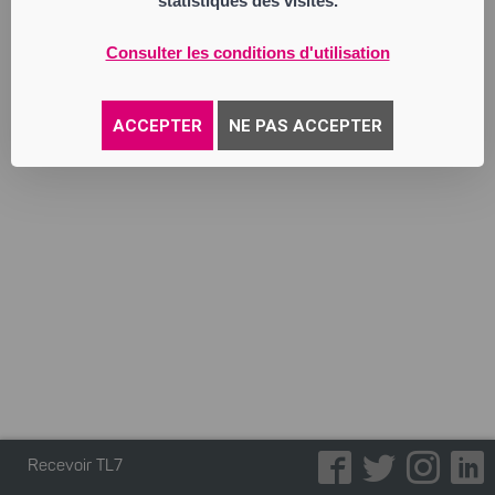
statistiques des visites.
d’éléments de sécurité, chaudronnerie et
ferronnerie d’art. conception, réalisation et
maintenance des matériels de traitement
Consulter les conditions d'utilisation
de surfaces.
Annonce parue le 02/06/2026
ACCEPTER
NE PAS ACCEPTER
Recevoir TL7