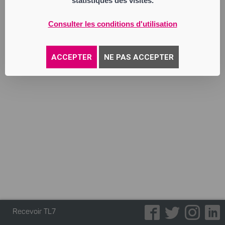
statistiques des visites.
pavage dallage, aménagement extérieur,
petite démolition, travaux publics, et toutes
activités pouvant se rattacher directement
Consulter les conditions d'utilisation
ou indirectement à l’objet social ou à tout
objet similaire, connexe ou
complémentaire.
ACCEPTER
NE PAS ACCEPTER
Annonce parue le 02/06/2026
Recevoir TL7