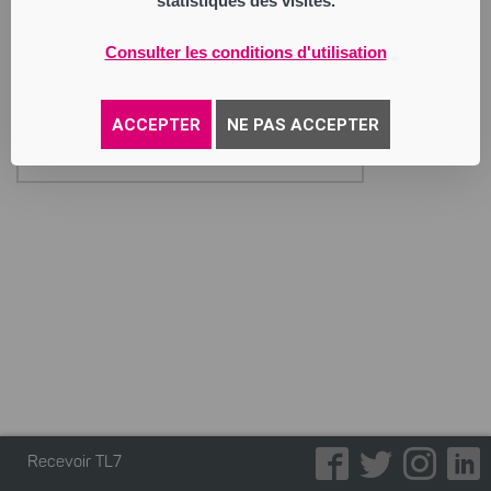
statistiques des visites.
C.W
Société par Actions Simplifiée
Consulter les conditions d'utilisation
Siège social : 2 rue du Théâtre
42000 Saint-Étienne
949 185 284 RCS Saint Etienne
Activité : bar-restaurant
ACCEPTER
NE PAS ACCEPTER
Annonce parue le 27/05/2026
Recevoir TL7