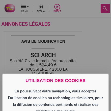
MENU
REPLAY
DIRECT
ANNONCES LÉGALES
AVIS DE MODIFICATION
SCI ARCH
Société Civile Immobilière au capital
de 1 524,49 €
LA ROUSSIERE, 42350 LA
TALAUDIERE
393 888 094 RCS SAINT-ETIENNE
UTILISATION DES COOKIES
En poursuivant votre navigation, vous acceptez
Suivant décisions unanimes des associés
du 23/04/2026, les associés ont décidé :
l'utilisation de cookies ou technologies similaires, pour
. à l’unanimité de nommer en qualité de co-
gérantes Mme Isabelle BRUYAS demeurant
la diffusion de contenus pertinents et réaliser des
26 Route de Lyon 42400 ST CHAMOND,