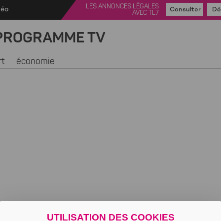
LES ANNONCES LÉGALES
déo
Consulter
Dé
AVEC TL7
PROGRAMME TV
rt
économie
UTILISATION DES COOKIES