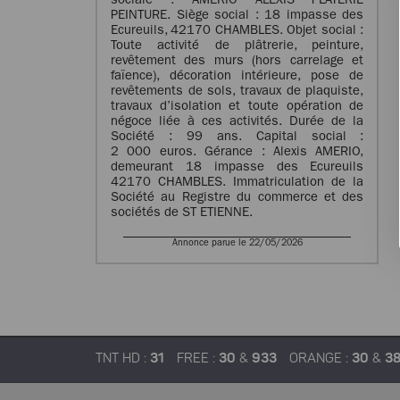
sociale : AMERIO ALEXIS PLATERIE
PEINTURE. Siège social : 18 impasse des
Ecureuils, 42170 CHAMBLES. Objet social :
Toute activité de plâtrerie, peinture,
revêtement des murs (hors carrelage et
faïence), décoration intérieure, pose de
revêtements de sols, travaux de plaquiste,
travaux d’isolation et toute opération de
négoce liée à ces activités. Durée de la
Société : 99 ans. Capital social :
2 000 euros. Gérance : Alexis AMERIO,
demeurant 18 impasse des Ecureuils
42170 CHAMBLES. Immatriculation de la
Société au Registre du commerce et des
sociétés de ST ETIENNE.
Annonce parue le 22/05/2026
TNT HD :
31
FREE :
30
&
933
ORANGE :
30
&
3