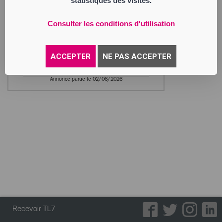
statistiques des visites.
les deux mois de la publication au
BODACC.
Consulter les conditions d'utilisation
KISAKAYA Serkan
Entrepreneur Individuel
65 Rue Petrus Richarme
42800 Rive-de-Gier
ACCEPTER
NE PAS ACCEPTER
Activité : pose de carrelage
Annonce parue le 02/06/2026
Recevoir TL7