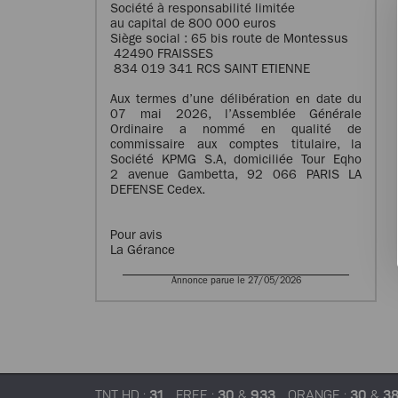
Société à responsabilité limitée
au capital de 800 000 euros
Siège social : 65 bis route de Montessus
42490 FRAISSES
834 019 341 RCS SAINT ETIENNE
Aux termes d’une délibération en date du
07 mai 2026, l’Assemblée Générale
Ordinaire a nommé en qualité de
commissaire aux comptes titulaire, la
Société KPMG S.A, domiciliée Tour Eqho
2 avenue Gambetta, 92 066 PARIS LA
DEFENSE Cedex.
Pour avis
La Gérance
Annonce parue le 27/05/2026
TNT HD :
31
FREE :
30
&
933
ORANGE :
30
&
3