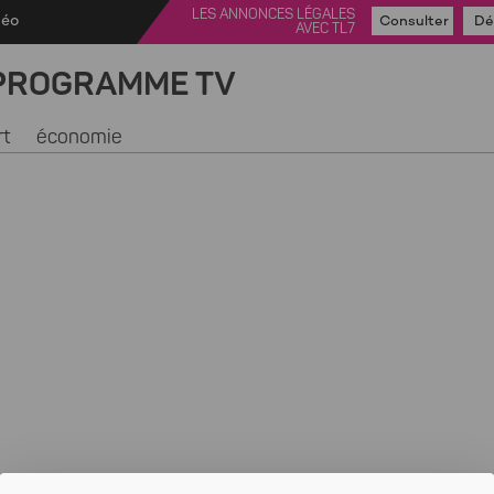
LES ANNONCES LÉGALES
déo
Consulter
Dé
AVEC TL7
PROGRAMME TV
rt
économie