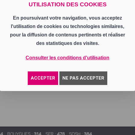
UTILISATION DES COOKIES
En poursuivant votre navigation, vous acceptez
l'utilisation de cookies ou technologies similaires,
pour la diffusion de contenus pertinents et réaliser
des statistiques des visites.
Consulter les conditions d'utilisation
ACCEPTER
NE PAS ACCEPTER
84
BOUYGUES :
314
SFR :
478
SOSH :
384