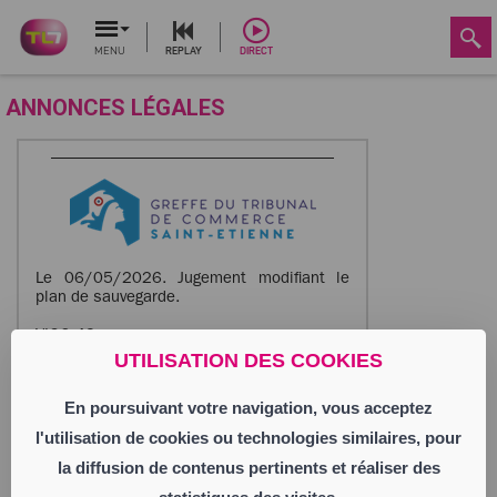
MENU
REPLAY
DIRECT
ANNONCES LÉGALES
Le 06/05/2026. Jugement modifiant le
plan de sauvegarde.
VIGO 42
Société par Actions Simplifiée
UTILISATION DES COOKIES
Siège social : 2 rue Ferrer
42000 Saint-Étienne
En poursuivant votre navigation, vous acceptez
880 993 621 RCS Saint Etienne
Activité : restaurant, brasserie, bar
l'utilisation de cookies ou technologies similaires, pour
la diffusion de contenus pertinents et réaliser des
Annonce parue le 12/05/2026