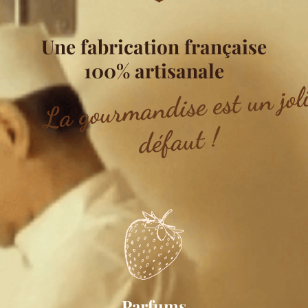
Une fabrication française
100% artisanale
La gou
mandise est un jol
défaut !
Parfums