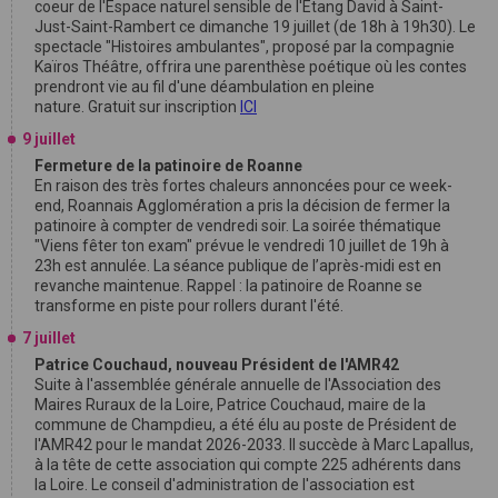
coeur de l'Espace naturel sensible de l'Étang David à Saint-
Just-Saint-Rambert ce dimanche 19 juillet (de 18h à 19h30). Le
spectacle "Histoires ambulantes", proposé par la compagnie
Kaïros Théâtre, offrira une parenthèse poétique où les contes
prendront vie au fil d'une déambulation en pleine
nature. Gratuit sur inscription
ICI
9 juillet
Fermeture de la patinoire de Roanne
En raison des très fortes chaleurs annoncées pour ce week-
end, Roannais Agglomération a pris la décision de fermer la
patinoire à compter de vendredi soir. La soirée thématique
"Viens fêter ton exam" prévue le vendredi 10 juillet de 19h à
23h est annulée. La séance publique de l’après-midi est en
revanche maintenue. Rappel : la patinoire de Roanne se
transforme en piste pour rollers durant l'été.
7 juillet
Patrice Couchaud, nouveau Président de l'AMR42
Suite à l'assemblée générale annuelle de l'Association des
Maires Ruraux de la Loire, Patrice Couchaud, maire de la
commune de Champdieu, a été élu au poste de Président de
l'AMR42 pour le mandat 2026-2033. Il succède à Marc Lapallus,
à la tête de cette association qui compte 225 adhérents dans
la Loire. Le conseil d'administration de l'association est