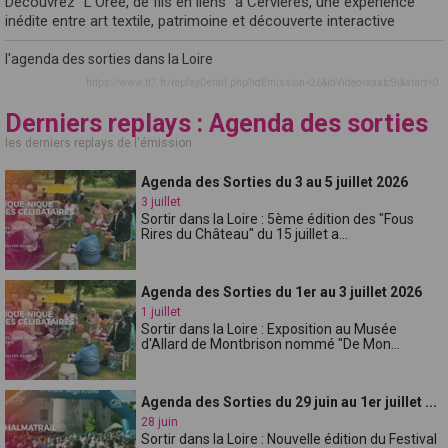
Découvrez "L'Orée, de fils en liens" à Cervières, une expérience
inédite entre art textile, patrimoine et découverte interactive
l'agenda des sorties dans la Loire
https://www.tl7.fr/replayDetail.php?idEmission=26&idVideo=xaatc9i&start=0
Derniers replays : Agenda des sorties
les derniers replays de l'émission
Agenda des Sorties du 3 au 5 juillet 2026
3 juillet
Sortir dans la Loire : 5ème édition des "Fous
Rires du Château" du 15 juillet a...
Agenda des Sorties du 1er au 3 juillet 2026
1 juillet
Sortir dans la Loire : Exposition au Musée
d'Allard de Montbrison nommé "De Mon...
Agenda des Sorties du 29 juin au 1er juillet ...
28 juin
Sortir dans la Loire : Nouvelle édition du Festival