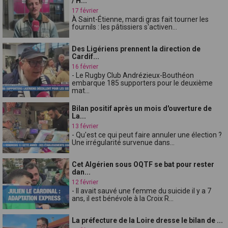
/ H...
17 février
À Saint-Étienne, mardi gras fait tourner les
fournils : les pâtissiers s'activen...
Des Ligériens prennent la direction de
Cardif...
16 février
- Le Rugby Club Andrézieux-Bouthéon
embarque 185 supporters pour le deuxième
mat...
Bilan positif après un mois d'ouverture de
La...
13 février
- Qu'est ce qui peut faire annuler une élection ?
Une irrégularité survenue dans...
Cet Algérien sous OQTF se bat pour rester
dan...
12 février
- Il avait sauvé une femme du suicide il y a 7
ans, il est bénévole à la Croix R...
La préfecture de la Loire dresse le bilan de ...