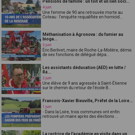
Pensions de famille : un toît et un lien soci...
4 juin
Une femme de 90 ans retrouvée morte au
Coteau : l'enquête requalifiée en homicid...
Méthanisation à Agronova : du fumier au
bioga...
3 juin
Éric Berlivet, maire de Roche-La-Molière, démis
de ses fonctions de délégué dépa...
Les assistants déducation (AED) en lutte /
Ré...
2 juin
Une élève de 9 ans agressée à Saint-Étienne
sur le chemin du retour de l'école B...
Francois-Xavier Bieuville, Préfet de la Loire...
1 juin
- Dans la Loire, trois communes ont enfin
retrouvé un maire après des élections ...
La rectrice de l'académie en visite dans un