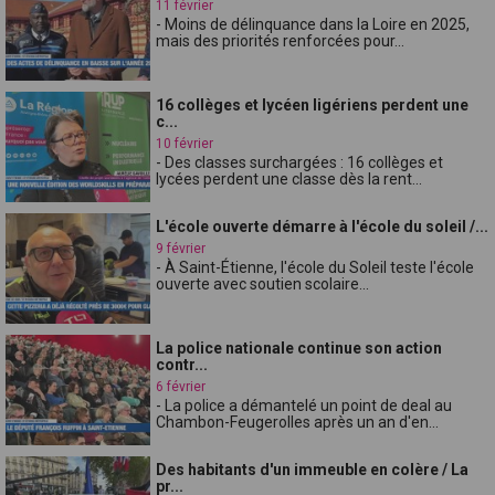
11 février
- Moins de délinquance dans la Loire en 2025,
mais des priorités renforcées pour...
16 collèges et lycéen ligériens perdent une
c...
10 février
- Des classes surchargées : 16 collèges et
lycées perdent une classe dès la rent...
L'école ouverte démarre à l'école du soleil /...
9 février
- À Saint-Étienne, l'école du Soleil teste l'école
ouverte avec soutien scolaire...
La police nationale continue son action
contr...
6 février
- La police a démantelé un point de deal au
Chambon-Feugerolles après un an d'en...
Des habitants d'un immeuble en colère / La
pr...