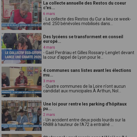
La collecte annuelle des Restos du coeur
c'es...
6 mars
- La collecte des Restos du Cur a lieu ce week-
end. 250 bénévoles mobilisés dans...
Des lycéens se transforment en conseil
europé...
4 mars
- Gaël Perdriau et Gilles Rossary-Lenglet devant
la cour d'appel de Lyon pour le...
4 communes sans listes avant les élections
mu...
3 mars
- Quatre communes de la Loire n'ont aucun
candidat aux municipales.À Arthun, Nol...
Une loi pour rentre les parking d'hôpitaux
pu...
2 mars
- Un accident entre deux poids lourds sur la
RN88 à hauteur de l'A72 a entraîné ...