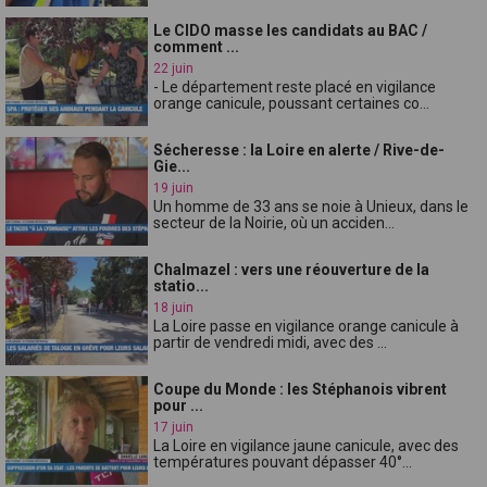
Le CIDO masse les candidats au BAC /
comment ...
22 juin
- Le département reste placé en vigilance
orange canicule, poussant certaines co...
Sécheresse : la Loire en alerte / Rive-de-
Gie...
19 juin
Un homme de 33 ans se noie à Unieux, dans le
secteur de la Noirie, où un acciden...
Chalmazel : vers une réouverture de la
statio...
18 juin
La Loire passe en vigilance orange canicule à
partir de vendredi midi, avec des ...
Coupe du Monde : les Stéphanois vibrent
pour ...
17 juin
La Loire en vigilance jaune canicule, avec des
températures pouvant dépasser 40°...