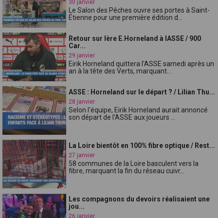
30 janvier
Le Salon des Pêches ouvre ses portes à Saint-
Étienne pour une première édition d...
Retour sur lère E.Horneland à lASSE / 900
Car...
29 janvier
Eirik Horneland quittera l'ASSE samedi après un
an à la tête des Verts, marquant...
ASSE : Horneland sur le départ ? / Lilian Thu...
28 janvier
Selon l'équipe, Eirik Horneland aurait annoncé
son départ de l'ASSE aux joueurs ...
La Loire bientôt en 100% fibre optique / Rest...
27 janvier
58 communes de la Loire basculent vers la
fibre, marquant la fin du réseau cuivr...
Les compagnons du devoirs réalisaient une
jou...
26 janvier