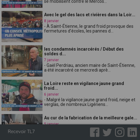
se mobilisent contre le Mercos...
Avec le gel des lacs et rivières dans la Loir...
8 janvier
- À Saint-Étienne, le grand froid provoque des
fermetures d'écoles, les pannes d...
les condamnés incarcérés / Début des
soldes d...
7 janvier
- Gaël Perdriau, ancien maire de Saint-Étienne,
a été incarcéré ce mercredi aprè...
La Loire reste en vigilance jaune grand
froid...
6 janvier
- Malgré la vigilance jaune grand froid, neige et
verglas, de nombreux Ligériens...
Au cur de la fabrication de la meilleure gale...
5 janvier
- Vague de froid dans la Loire depuis le 29
Recevoir TL7
décembre, jusqu'à -10°C la nuit, vig...