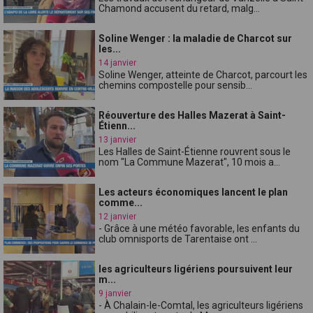
Chamond accusent du retard, malg...
Soline Wenger : la maladie de Charcot sur
les...
14 janvier
Soline Wenger, atteinte de Charcot, parcourt les
chemins compostelle pour sensib...
Réouverture des Halles Mazerat à Saint-
Étienn...
13 janvier
Les Halles de Saint-Étienne rouvrent sous le
nom "La Commune Mazerat", 10 mois a...
Les acteurs économiques lancent le plan
comme...
12 janvier
- Grâce à une météo favorable, les enfants du
club omnisports de Tarentaise ont ...
les agriculteurs ligériens poursuivent leur
m...
9 janvier
- À Chalain-le-Comtal, les agriculteurs ligériens