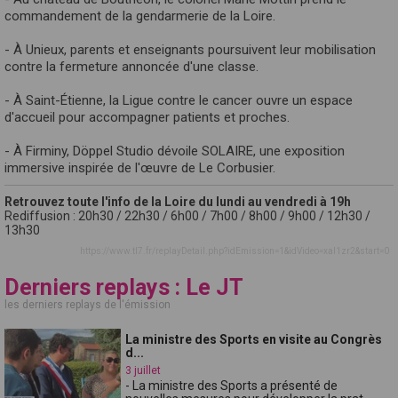
commandement de la gendarmerie de la Loire.
- À Unieux, parents et enseignants poursuivent leur mobilisation
contre la fermeture annoncée d'une classe.
- À Saint-Étienne, la Ligue contre le cancer ouvre un espace
d'accueil pour accompagner patients et proches.
- À Firminy, Döppel Studio dévoile SOLAIRE, une exposition
immersive inspirée de l'œuvre de Le Corbusier.
Retrouvez toute l'info de la Loire du lundi au vendredi à 19h
Rediffusion : 20h30 / 22h30 / 6h00 / 7h00 / 8h00 / 9h00 / 12h30 /
13h30
https://www.tl7.fr/replayDetail.php?idEmission=1&idVideo=xal1zr2&start=0
Derniers replays : Le JT
les derniers replays de l'émission
La ministre des Sports en visite au Congrès
d...
3 juillet
- La ministre des Sports a présenté de