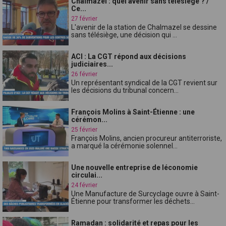
Chalmazel : quel avenir sans télésiège ? /
Ce...
27 février
L'avenir de la station de Chalmazel se dessine
sans télésiège, une décision qui ...
ACI : La CGT répond aux décisions
judiciaires...
26 février
Un représentant syndical de la CGT revient sur
les décisions du tribunal concern...
François Molins à Saint-Étienne : une
cérémon...
25 février
François Molins, ancien procureur antiterroriste,
a marqué la cérémonie solennel...
Une nouvelle entreprise de léconomie
circulai...
24 février
Une Manufacture de Surcyclage ouvre à Saint-
Étienne pour transformer les déchets...
Ramadan : solidarité et repas pour les