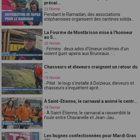
précai...
23 février
Pendant le Ramadan, des associations
stéphanoises organisent des cantines solida...
La Fourme de Montbrison mise à l'honneur
au S...
20 février
- Firminy : deux ados d'Unieux victimes d'un
violent guet-apens aux Bruneaux. -...
Chasseurs et éleveurs craignent un retour du
...
19 février
- Pilat : le loup s'installe à Doizieux, éleveurs et
chasseurs s'inquiètent aprè...
À Saint-Étienne, le carnaval a animé le centr...
18 février
- À Saint-Étienne, le carnaval a rassemblé la
foule entre Chavanelle et Jean-Jau...
Les bugnes confectionnées pour Mardi Gras