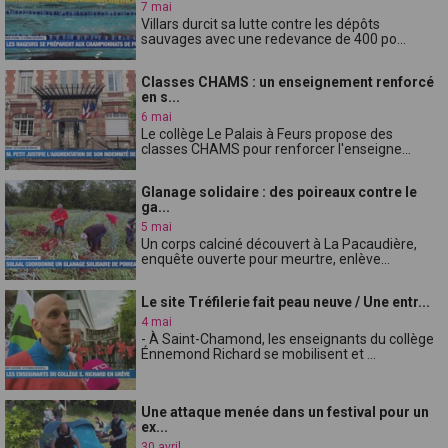
7 mai
Villars durcit sa lutte contre les dépôts
sauvages avec une redevance de 400 po...
Classes CHAMS : un enseignement renforcé
en s...
6 mai
Le collège Le Palais à Feurs propose des
classes CHAMS pour renforcer l'enseigne...
Glanage solidaire : des poireaux contre le
ga...
5 mai
Un corps calciné découvert à La Pacaudière,
enquête ouverte pour meurtre, enlève...
Le site Tréfilerie fait peau neuve / Une entr...
4 mai
- À Saint-Chamond, les enseignants du collège
Énnemond Richard se mobilisent et ...
Une attaque menée dans un festival pour un
ex...
30 avril