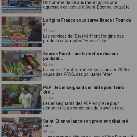
Un homme de 38 ans meurt après une
agression collective à Saint-Étienne, enquête...
Lorigine France sous surveillance / Tour de
F...
23 avril
Les services de l'État vérifient l'origine des
produits estampillés "France" dan...
Source Parot : une fermeture due aux
polluant...
22 avril
La source Parot fermée depuis janvier 2026 à
cause des PFAS, des polluants "éter...
PEP : les enseignants en lutte pour leurs
dro...
21 avril
Les enseignants des PEP en grève pour
dénoncer leurs conditions de travail et ob...
Saint-Etienne lance son premier débat pré
con...
20 avril
- Les parents d'élèves de l'école Côte Durieux à