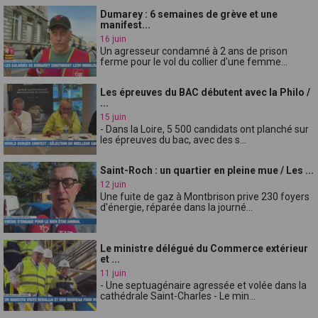
Dumarey : 6 semaines de grève et une
manifest...
16 juin
Un agresseur condamné à 2 ans de prison
ferme pour le vol du collier d'une femme...
Les épreuves du BAC débutent avec la Philo /
...
15 juin
- Dans la Loire, 5 500 candidats ont planché sur
les épreuves du bac, avec des s...
Saint-Roch : un quartier en pleine mue / Les ...
12 juin
Une fuite de gaz à Montbrison prive 230 foyers
d'énergie, réparée dans la journé...
Le ministre délégué du Commerce extérieur
et ...
11 juin
- Une septuagénaire agressée et volée dans la
cathédrale Saint-Charles - Le min...