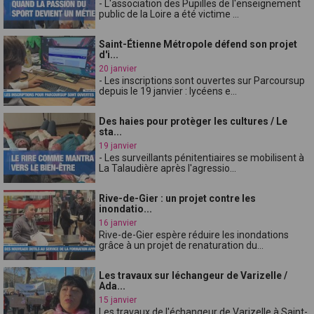
- L'association des Pupilles de l'enseignement
public de la Loire a été victime ...
Saint-Étienne Métropole défend son projet
d'i...
20 janvier
- Les inscriptions sont ouvertes sur Parcoursup
depuis le 19 janvier : lycéens e...
Des haies pour protèger les cultures / Le
sta...
19 janvier
- Les surveillants pénitentiaires se mobilisent à
La Talaudière après l'agressio...
Rive-de-Gier : un projet contre les
inondatio...
16 janvier
Rive-de-Gier espère réduire les inondations
grâce à un projet de renaturation du...
Les travaux sur léchangeur de Varizelle /
Ada...
15 janvier
Les travaux de l'échangeur de Varizelle à Saint-