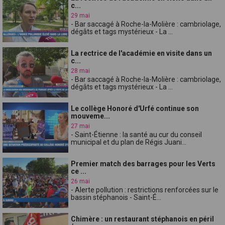
c...
29 mai
- Bar saccagé à Roche-la-Molière : cambriolage,
dégâts et tags mystérieux - La ...
La rectrice de l'académie en visite dans un
c...
28 mai
- Bar saccagé à Roche-la-Molière : cambriolage,
dégâts et tags mystérieux - La ...
Le collège Honoré d'Urfé continue son
mouveme...
27 mai
- Saint-Étienne : la santé au cur du conseil
municipal et du plan de Régis Juani...
Premier match des barrages pour les Verts
ce ...
26 mai
- Alerte pollution : restrictions renforcées sur le
bassin stéphanois - Saint-É...
Chimère : un restaurant stéphanois en péril