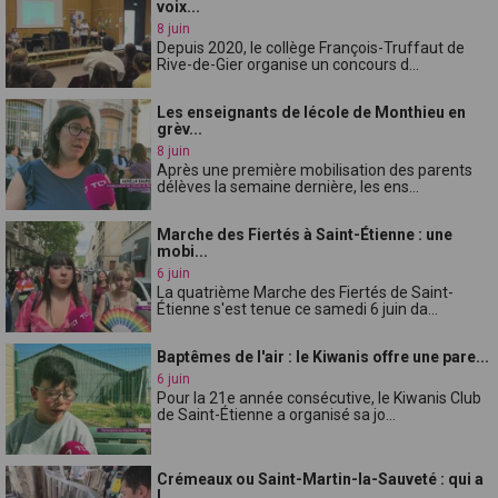
voix...
8 juin
Depuis 2020, le collège François-Truffaut de
Rive-de-Gier organise un concours d...
Les enseignants de lécole de Monthieu en
grèv...
8 juin
Après une première mobilisation des parents
délèves la semaine dernière, les ens...
Marche des Fiertés à Saint-Étienne : une
mobi...
6 juin
La quatrième Marche des Fiertés de Saint-
Étienne s'est tenue ce samedi 6 juin da...
Baptêmes de l'air : le Kiwanis offre une pare...
6 juin
Pour la 21e année consécutive, le Kiwanis Club
de Saint-Étienne a organisé sa jo...
Crémeaux ou Saint-Martin-la-Sauveté : qui a
l...