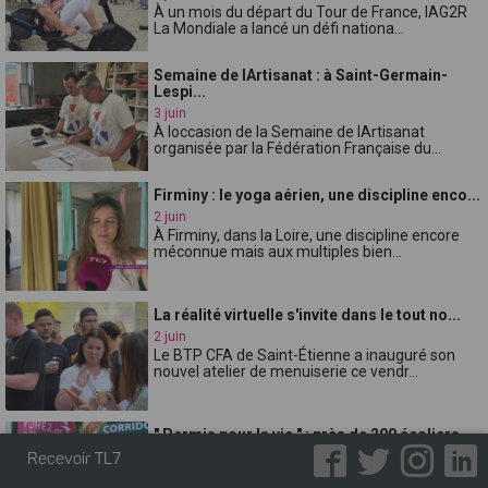
À un mois du départ du Tour de France, lAG2R
La Mondiale a lancé un défi nationa...
Semaine de lArtisanat : à Saint-Germain-
Lespi...
3 juin
À loccasion de la Semaine de lArtisanat
organisée par la Fédération Française du...
Firminy : le yoga aérien, une discipline enco...
2 juin
À Firminy, dans la Loire, une discipline encore
méconnue mais aux multiples bien...
La réalité virtuelle s'invite dans le tout no...
2 juin
Le BTP CFA de Saint-Étienne a inauguré son
nouvel atelier de menuiserie ce vendr...
" Permis pour la vie " : près de 290 écoliers...
2 juin
Recevoir TL7
Depuis plus de dix ans, la communauté de