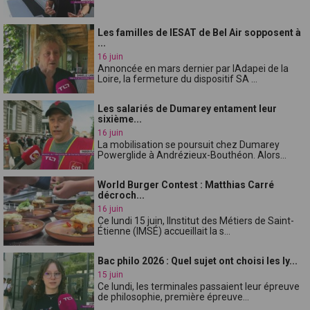
Les familles de lESAT de Bel Air sopposent à
...
16 juin
Annoncée en mars dernier par lAdapei de la
Loire, la fermeture du dispositif SA ...
Les salariés de Dumarey entament leur
sixième...
16 juin
La mobilisation se poursuit chez Dumarey
Powerglide à Andrézieux-Bouthéon. Alors...
World Burger Contest : Matthias Carré
décroch...
16 juin
Ce lundi 15 juin, lInstitut des Métiers de Saint-
Étienne (IMSÉ) accueillait la s...
Bac philo 2026 : Quel sujet ont choisi les ly...
15 juin
Ce lundi, les terminales passaient leur épreuve
de philosophie, première épreuve...