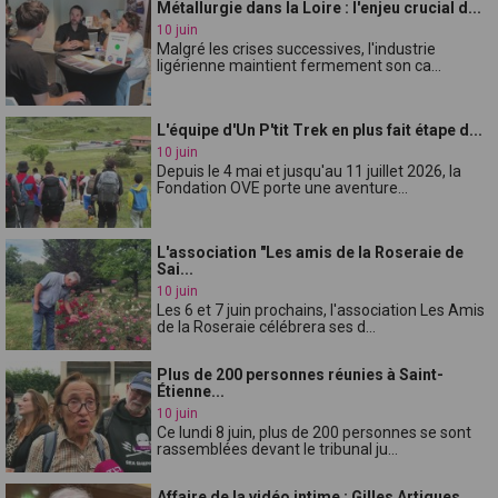
Métallurgie dans la Loire : l'enjeu crucial d...
10 juin
Malgré les crises successives, l'industrie
ligérienne maintient fermement son ca...
L'équipe d'Un P'tit Trek en plus fait étape d...
10 juin
Depuis le 4 mai et jusqu'au 11 juillet 2026, la
Fondation OVE porte une aventure...
L'association "Les amis de la Roseraie de
Sai...
10 juin
Les 6 et 7 juin prochains, l'association Les Amis
de la Roseraie célébrera ses d...
Plus de 200 personnes réunies à Saint-
Étienne...
10 juin
Ce lundi 8 juin, plus de 200 personnes se sont
rassemblées devant le tribunal ju...
Affaire de la vidéo intime : Gilles Artigues ...