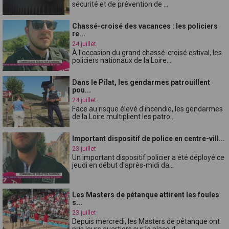
sécurité et de prévention de ...
Chassé-croisé des vacances : les policiers
re...
24 juillet
À l'occasion du grand chassé-croisé estival, les
policiers nationaux de la Loire...
Dans le Pilat, les gendarmes patrouillent
pou...
24 juillet
Face au risque élevé d'incendie, les gendarmes
de la Loire multiplient les patro...
Important dispositif de police en centre-vill...
23 juillet
Un important dispositif policier a été déployé ce
jeudi en début d'après-midi da...
Les Masters de pétanque attirent les foules
s...
23 juillet
Depuis mercredi, les Masters de pétanque ont
pris leurs quartiers sur la place d...