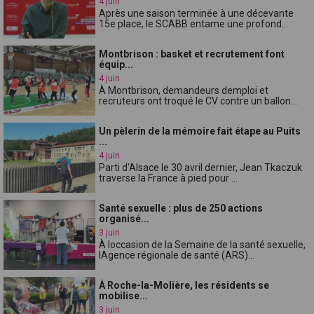
4 juin
Après une saison terminée à une décevante
15e place, le SCABB entame une profond...
Montbrison : basket et recrutement font
équip...
4 juin
À Montbrison, demandeurs demploi et
recruteurs ont troqué le CV contre un ballon...
Un pèlerin de la mémoire fait étape au Puits
...
4 juin
Parti d'Alsace le 30 avril dernier, Jean Tkaczuk
traverse la France à pied pour ...
Santé sexuelle : plus de 250 actions
organisé...
3 juin
À loccasion de la Semaine de la santé sexuelle,
lAgence régionale de santé (ARS)...
À Roche-la-Molière, les résidents se
mobilise...
3 juin