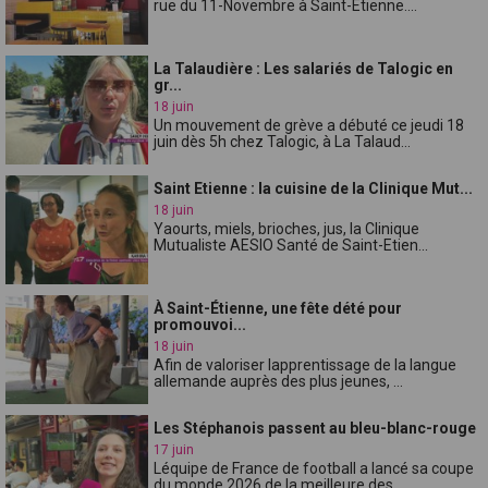
rue du 11-Novembre à Saint-Étienne....
La Talaudière : Les salariés de Talogic en
gr...
18 juin
Un mouvement de grève a débuté ce jeudi 18
juin dès 5h chez Talogic, à La Talaud...
Saint Etienne : la cuisine de la Clinique Mut...
18 juin
Yaourts, miels, brioches, jus, la Clinique
Mutualiste AESIO Santé de Saint-Etien...
À Saint-Étienne, une fête dété pour
promouvoi...
18 juin
Afin de valoriser lapprentissage de la langue
allemande auprès des plus jeunes, ...
Les Stéphanois passent au bleu-blanc-rouge
17 juin
Léquipe de France de football a lancé sa coupe
du monde 2026 de la meilleure des...