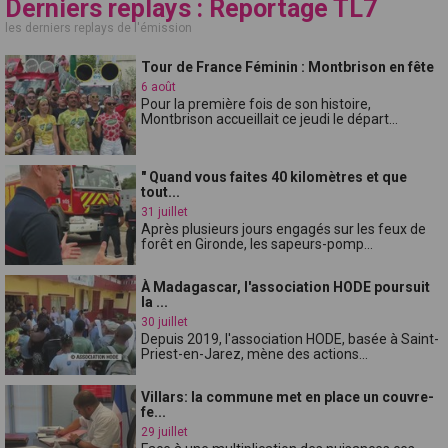
Derniers replays : Reportage TL7
les derniers replays de l'émission
Tour de France Féminin : Montbrison en fête
6 août
Pour la première fois de son histoire,
Montbrison accueillait ce jeudi le départ...
" Quand vous faites 40 kilomètres et que
tout...
31 juillet
Après plusieurs jours engagés sur les feux de
forêt en Gironde, les sapeurs-pomp...
À Madagascar, l'association HODE poursuit
la ...
30 juillet
Depuis 2019, l'association HODE, basée à Saint-
Priest-en-Jarez, mène des actions...
Villars: la commune met en place un couvre-
fe...
29 juillet