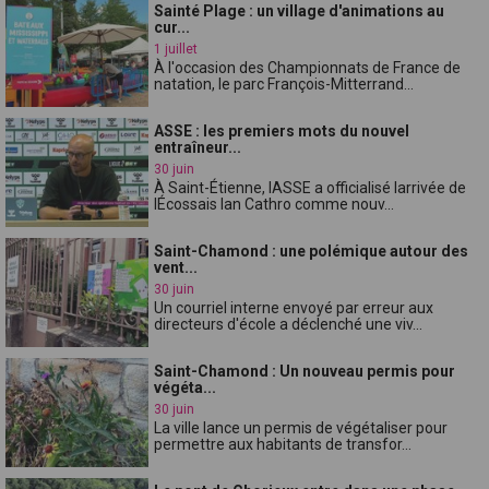
Sainté Plage : un village d'animations au
cur...
1 juillet
À l'occasion des Championnats de France de
natation, le parc François-Mitterrand...
ASSE : les premiers mots du nouvel
entraîneur...
30 juin
À Saint-Étienne, lASSE a officialisé larrivée de
lÉcossais Ian Cathro comme nouv...
Saint-Chamond : une polémique autour des
vent...
30 juin
Un courriel interne envoyé par erreur aux
directeurs d'école a déclenché une viv...
Saint-Chamond : Un nouveau permis pour
végéta...
30 juin
La ville lance un permis de végétaliser pour
permettre aux habitants de transfor...