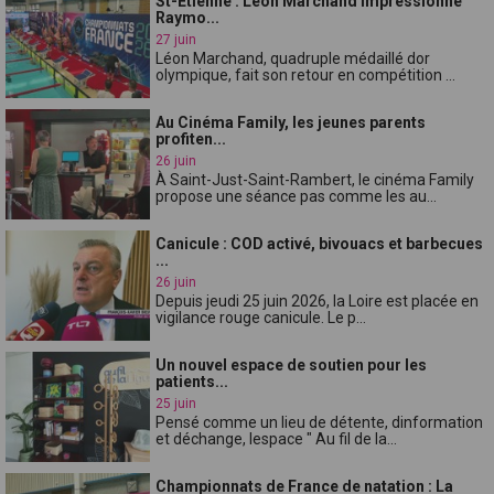
St-Étienne : Léon Marchand impressionne
Raymo...
27 juin
Léon Marchand, quadruple médaillé dor
olympique, fait son retour en compétition ...
Au Cinéma Family, les jeunes parents
profiten...
26 juin
À Saint-Just-Saint-Rambert, le cinéma Family
propose une séance pas comme les au...
Canicule : COD activé, bivouacs et barbecues
...
26 juin
Depuis jeudi 25 juin 2026, la Loire est placée en
vigilance rouge canicule. Le p...
Un nouvel espace de soutien pour les
patients...
25 juin
Pensé comme un lieu de détente, dinformation
et déchange, lespace " Au fil de la...
Championnats de France de natation : La