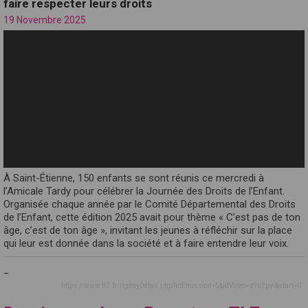
faire respecter leurs droits
19 Novembre 2025
À Saint-Étienne, 150 enfants se sont réunis ce mercredi à
l’Amicale Tardy pour célébrer la Journée des Droits de l’Enfant.
Organisée chaque année par le Comité Départemental des Droits
de l’Enfant, cette édition 2025 avait pour thème « C’est pas de ton
âge, c’est de ton âge », invitant les jeunes à réfléchir sur la place
qui leur est donnée dans la société et à faire entendre leur voix.
_
https://www.tl7.fr/replayDetail.php?idEmission=5&idVideo=x9u2pvi&start=0