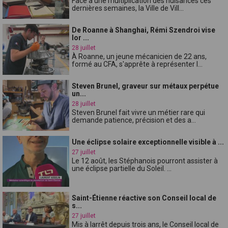
Face à une multiplication des nuisances ces
dernières semaines, la Ville de Vill...
De Roanne à Shanghai, Rémi Szendroi vise
lor ...
28 juillet
À Roanne, un jeune mécanicien de 22 ans,
formé au CFA, s'apprête à représenter l...
Steven Brunel, graveur sur métaux perpétue
un...
28 juillet
Steven Brunel fait vivre un métier rare qui
demande patience, précision et des a...
Une éclipse solaire exceptionnelle visible à ...
27 juillet
Le 12 août, les Stéphanois pourront assister à
une éclipse partielle du Soleil. ...
Saint-Étienne réactive son Conseil local de
s...
27 juillet
Mis à larrêt depuis trois ans, le Conseil local de