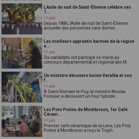
LAsile de nuit de Saint-Étienne célèbre ses
1...
11 juin
Depuis 1886, lAsile de nuit de Saint-Étienne
accueille des personnes sans domici...
Les meilleurs apprentis barmen de la région
e...
11 juin
Dix candidats ont participé ce mardi au
concours départemental et régional des M...
Un ministre découvre lusine Verallia et son
f...
11 juin
À Saint-Romain-le-Puy, le ministre Nicolas
Forissier a découvert un four hybride...
Les Pots Potins de Montbrison, 1er Café
Céram...
11 juin
Premier café céramique de la Loire, Les Pots
Potins à Montbrison a reçu le Troph...