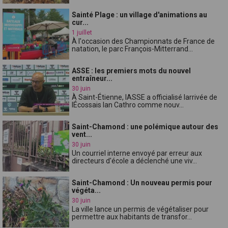
Sainté Plage : un village d'animations au
cur...
1 juillet
À l'occasion des Championnats de France de
natation, le parc François-Mitterrand...
ASSE : les premiers mots du nouvel
entraîneur...
30 juin
À Saint-Étienne, lASSE a officialisé larrivée de
lÉcossais Ian Cathro comme nouv...
Saint-Chamond : une polémique autour des
vent...
30 juin
Un courriel interne envoyé par erreur aux
directeurs d'école a déclenché une viv...
Saint-Chamond : Un nouveau permis pour
végéta...
30 juin
La ville lance un permis de végétaliser pour
permettre aux habitants de transfor...