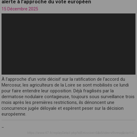
alerte à l’approche du vote européen
15 Décembre 2025
À l’approche d’un vote décisif sur la ratification de l’accord du
Mercosur, les agriculteurs de la Loire se sont mobilisés ce lundi
pour faire entendre leur opposition. Déjà fragilisés par la
dermatose nodulaire contagieuse, toujours sous surveillance trois
mois après les premières restrictions, ils dénoncent une
concurrence jugée déloyale et espèrent peser sur la décision
européenne.
_
https://www.tl7.fr/replayDetail.php?idEmission=5&idVideo=x9vreuq&start=0