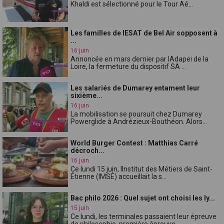
Khaldi est sélectionné pour le Tour Aé...
Les familles de lESAT de Bel Air sopposent à
...
16 juin
Annoncée en mars dernier par lAdapei de la
Loire, la fermeture du dispositif SA ...
Les salariés de Dumarey entament leur
sixième...
16 juin
La mobilisation se poursuit chez Dumarey
Powerglide à Andrézieux-Bouthéon. Alors...
World Burger Contest : Matthias Carré
décroch...
16 juin
Ce lundi 15 juin, lInstitut des Métiers de Saint-
Étienne (IMSÉ) accueillait la s...
Bac philo 2026 : Quel sujet ont choisi les ly...
15 juin
Ce lundi, les terminales passaient leur épreuve
de philosophie, première épreuve...