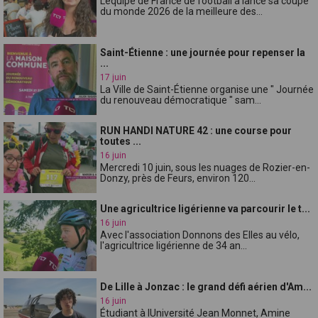
Léquipe de France de football a lancé sa coupe
du monde 2026 de la meilleure des...
Saint-Étienne : une journée pour repenser la
...
17 juin
La Ville de Saint-Étienne organise une " Journée
du renouveau démocratique " sam...
RUN HANDI NATURE 42 : une course pour
toutes ...
16 juin
Mercredi 10 juin, sous les nuages de Rozier-en-
Donzy, près de Feurs, environ 120...
Une agricultrice ligérienne va parcourir le t...
16 juin
Avec l'association Donnons des Elles au vélo,
l'agricultrice ligérienne de 34 an...
De Lille à Jonzac : le grand défi aérien d'Am...
16 juin
Étudiant à lUniversité Jean Monnet, Amine