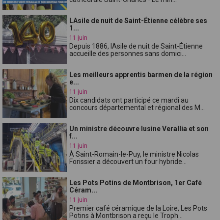
LAsile de nuit de Saint-Étienne célèbre ses
1...
11 juin
Depuis 1886, lAsile de nuit de Saint-Étienne
accueille des personnes sans domici...
Les meilleurs apprentis barmen de la région
e...
11 juin
Dix candidats ont participé ce mardi au
concours départemental et régional des M...
Un ministre découvre lusine Verallia et son
f...
11 juin
À Saint-Romain-le-Puy, le ministre Nicolas
Forissier a découvert un four hybride...
Les Pots Potins de Montbrison, 1er Café
Céram...
11 juin
Premier café céramique de la Loire, Les Pots
Potins à Montbrison a reçu le Troph...