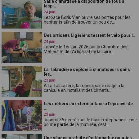
Salle climatisée à disposition de tous à
lesp...
24 juin
Lespace Boris Vian ouvre ses portes pour les
habitants afin de trouver un peu de...
Des artisans Ligériens testent le vélo pour l...
24 juin
Lancée le 1er juin 2026 par la Chambre des
Métiers et de l'Artisanat de la Loire...
La Talaudière déploie 5 climatiseurs dans
les...
23 juin
À La Talaudière, la municipalité réagit à la
canicule en installant des climatis...
Les métiers en extérieur face à l'épreuve de
...
23 juin
Jusquà 35 degrés sur le bassin stéphanois : une
bonne partie de la matinée, cest...
Une séance gratuite d'ostéopathie pour les