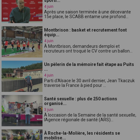
sporti...
4 juin
Après une saison terminée à une décevante
15e place, le SCABB entame une profond...
Montbrison : basket et recrutement font
équip...
4 juin
À Montbrison, demandeurs demploi et
recruteurs ont troqué le CV contre un ballon...
Un pèlerin de la mémoire fait étape au Puits
...
4 juin
Parti d'Alsace le 30 avril dernier, Jean Tkaczuk
traverse la France à pied pour ...
Santé sexuelle : plus de 250 actions
organisé...
3 juin
À loccasion de la Semaine de la santé sexuelle,
lAgence régionale de santé (ARS)...
À Roche-la-Molière, les résidents se
mobilise...