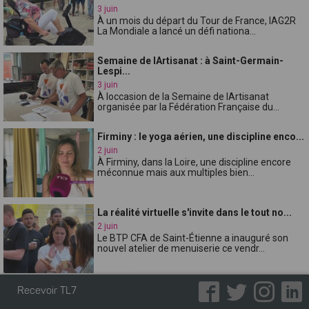
3 juin
À un mois du départ du Tour de France, lAG2R
La Mondiale a lancé un défi nationa...
Semaine de lArtisanat : à Saint-Germain-
Lespi...
3 juin
À loccasion de la Semaine de lArtisanat
organisée par la Fédération Française du...
Firminy : le yoga aérien, une discipline enco...
2 juin
À Firminy, dans la Loire, une discipline encore
méconnue mais aux multiples bien...
La réalité virtuelle s'invite dans le tout no...
2 juin
Le BTP CFA de Saint-Étienne a inauguré son
nouvel atelier de menuiserie ce vendr...
" Permis pour la vie " : près de 290 écoliers...
Recevoir TL7
2 juin