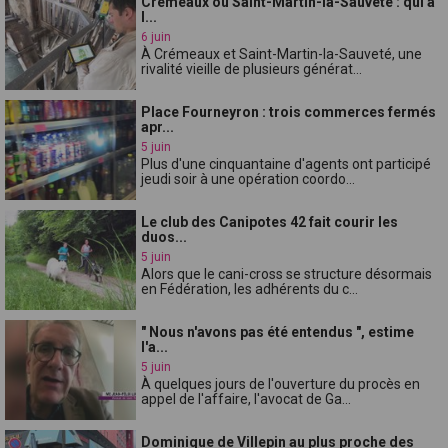
Crémeaux ou Saint-Martin-la-Sauveté : qui a
l...
6 juin
À Crémeaux et Saint-Martin-la-Sauveté, une
rivalité vieille de plusieurs générat...
Place Fourneyron : trois commerces fermés
apr...
5 juin
Plus d'une cinquantaine d'agents ont participé
jeudi soir à une opération coordo...
Le club des Canipotes 42 fait courir les
duos...
5 juin
Alors que le cani-cross se structure désormais
en Fédération, les adhérents du c...
" Nous n'avons pas été entendus ", estime
l'a...
5 juin
À quelques jours de l'ouverture du procès en
appel de l'affaire, l'avocat de Ga...
Dominique de Villepin au plus proche des