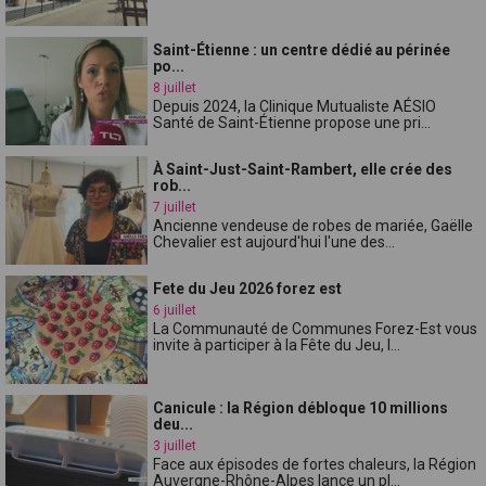
Saint-Étienne : un centre dédié au périnée
po...
8 juillet
Depuis 2024, la Clinique Mutualiste AÉSIO
Santé de Saint-Étienne propose une pri...
À Saint-Just-Saint-Rambert, elle crée des
rob...
7 juillet
Ancienne vendeuse de robes de mariée, Gaëlle
Chevalier est aujourd'hui l'une des...
Fete du Jeu 2026 forez est
6 juillet
La Communauté de Communes Forez-Est vous
invite à participer à la Fête du Jeu, l...
Canicule : la Région débloque 10 millions
deu...
3 juillet
Face aux épisodes de fortes chaleurs, la Région
Auvergne-Rhône-Alpes lance un pl...