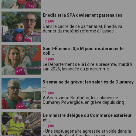
Enedis et la SPA deviennent partenaires
12 juin
Dans le cadre de ce partenariat, Enedis va
donner du matériel réformé à l'associ...
Saint-Étienne : 3,5 M pour moderniser le
coll...
12 juin
Le Département de la Loire a présenté, mardi 9
juin 2026, lavancée du programme ...
5 semaine de grève : les salariés de Dumarey
...
11 juin
À Andrezieux-Bouthéon, les salariés de
Dumarey Powerglide, en grève depuis cinq ...
Le ministre délégué du Commerce extérieur
et ...
11 juin
- Une septuagénaire agressée et volée dans la
cathédrale Saint-Charles - Le min...