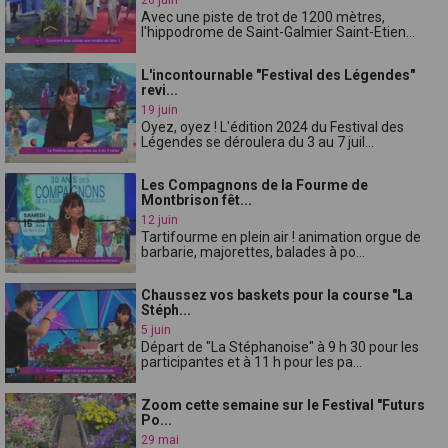
Avec une piste de trot de 1200 mètres,
l'hippodrome de Saint-Galmier Saint-Etien...
L'incontournable "Festival des Légendes"
revi...
19 juin
Oyez, oyez ! L'édition 2024 du Festival des
Légendes se déroulera du 3 au 7 juil...
Les Compagnons de la Fourme de
Montbrison fêt...
12 juin
Tartifourme en plein air ! animation orgue de
barbarie, majorettes, balades à po...
Chaussez vos baskets pour la course "La
Stéph...
5 juin
Départ de "La Stéphanoise" à 9 h 30 pour les
participantes et à 11 h pour les pa...
Zoom cette semaine sur le Festival "Futurs
Po...
29 mai