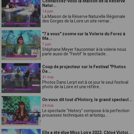
Connaissez-vous la Maison de la Réserve
Natur...
14 juin
La Maison de la Réserve Naturelle Régionale
des Gorges de la Loire un site remar...
"7 à vous" zoome sur la Volerie du Forez à
Ma...
7 juin
Stéphane Meyer fauconnier à la volerie nous
parle aussi de "Festif' le spectacle...
Coup de projecteur sur le Festival "Photos
Da...
31 mai
Photos Dans Lerpt est à ce jour le seul festival
photo de la Loire et une référe...
On vous dit tout d'History, le grand spectacl...
24 mai
Le spectacle "History" compose à la perfection
prouesses techniques et artistiqu...
Elle a été élue Miss Loire 2023, Chloé Victoi...