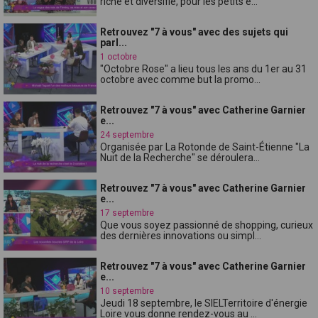
riche et diversifié, pour les petits e...
Retrouvez "7 à vous" avec des sujets qui
parl...
1 octobre
"Octobre Rose" a lieu tous les ans du 1er au 31
octobre avec comme but la promo...
Retrouvez "7 à vous" avec Catherine Garnier
e...
24 septembre
Organisée par La Rotonde de Saint-Étienne "La
Nuit de la Recherche" se déroulera...
Retrouvez "7 à vous" avec Catherine Garnier
e...
17 septembre
Que vous soyez passionné de shopping, curieux
des dernières innovations ou simpl...
Retrouvez "7 à vous" avec Catherine Garnier
e...
10 septembre
Jeudi 18 septembre, le SIELTerritoire d'énergie
Loire vous donne rendez-vous au ...