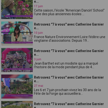
e...
17 juin
Cette saison, l'école "American Dancin' School"
l'une des plus anciennes écoles ...
Retrouvez "7 à vous" avec Catherine Garnier
e...
10 juin
France Nature Environnement Loire fédère une
vingtaine d'associations. Depuis 19...
Retrouvez "7 à vous" avec Catherine Garnier
e...
3 juin
Jean Barthet est un modiste qui a marqué
l'histoire de la mode pendant plus de 4...
Retrouvez "7 à vous" avec Catherine Garnier
e...
27 mai
Les 6 et 7 juin prochain vivez les 30 ans de la
Fête de la Forge qui accueillera...
Retrouvez "7 à vous" avec Catherine Garnier
e...