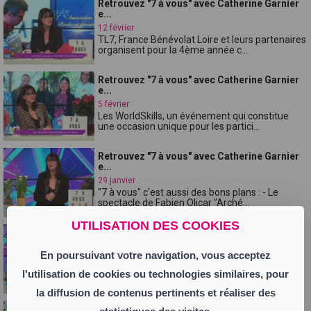
Retrouvez "7 à vous" avec Catherine Garnier
e...
12 février
TL7, France Bénévolat Loire et leurs partenaires
organisent pour la 4ème année c...
Retrouvez "7 à vous" avec Catherine Garnier
e...
5 février
Les WorldSkills, un événement qui constitue
une occasion unique pour les partici...
Retrouvez "7 à vous" avec Catherine Garnier
e...
29 janvier
"7 à vous" c'est aussi des bons plans : - Le
spectacle de Fabien Olicar "Arché...
UTILISATION DES COOKIES
L'Ecopôle du Forez lance un appel à dons,
Cat...
En poursuivant votre navigation, vous acceptez
22 janvier
"7 à vous" c'est aussi des bons plans : - La 15e
l'utilisation de cookies ou technologies similaires, pour
édition de l'Engie Open d'And...
la diffusion de contenus pertinents et réaliser des
Retrouvez "7 à vous" avec Catherine Garnier