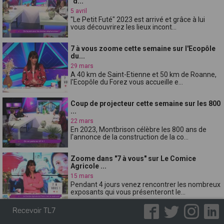
"d...
5 avril
"Le Petit Futé" 2023 est arrivé et grâce à lui
vous découvrirez les lieux incont...
7 à vous zoome cette semaine sur l'Ecopôle
du...
29 mars
A 40 km de Saint-Etienne et 50 km de Roanne,
l'Ecopôle du Forez vous accueille e...
Coup de projecteur cette semaine sur les 800
...
22 mars
En 2023, Montbrison célèbre les 800 ans de
l'annonce de la construction de la co...
Zoome dans "7 à vous" sur Le Comice
Agricole ...
15 mars
Pendant 4 jours venez rencontrer les nombreux
exposants qui vous présenteront le...
Recevoir TL7
Voyagez grâce au "Festival Curieux
Voyageurs"...