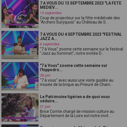
7 A VOUS DU 13 SEPTEMBRE 2023 "LA FETE
MEDIEV...
13 septembre
Coup de projecteur sur la fête médiévale des
"Archers Suryquois" au Château de S...
7 A VOUS DU 4 SEPTEMBRE 2023 "FESTIVAL
JAZZ A...
6 septembre
"7 à Vous" zoome cette semaine sur le festival
"Jazz au Sommet", notre invitée D...
"7 à Vous" zoome cette semaine sur
l'hippodro...
28 juin
"7 à vous" avec aussi une visite guidée au
musée de la brique au Prieuré de Cham...
Le Patrimoine ligérien a de quoi vous
séduire...
21 juin
Brice Comte chargé de mission culture au
Département de la Loire est notre invit...