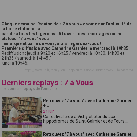
Chaque semaine l'équipe de « 7 à vous » zoome sur l'actualité de
la Loire et donne la
parole à tous les Ligériens ! A travers des reportages ou en
plateau, "7 à vous" vous
remarque et parle de vous, alors regardez-vous !
Première diffusion avec Catherine Garnier le mercredi à 19h35.
Rediffusion : jeudi à 9h20 et 16h25 / vendredi à 10h30, 14h30 et
21h35 / samedi à 14h45 /
lundi à 10h45.
https://www.tl7.fr/replayDetail.php?idEmission=80&idVideo=x7uufwb&start=0
Derniers replays : 7 à Vous
les derniers replays de l'émission
Retrouvez "7 à vous" avec Catherine Garnier
e...
24 juin
Ce festival créé à Vichy et étendu aux
hippodromes de Saint-Galmier et de Feurs ...
Retrouvez "7 à vous" avec Catherine Garnier