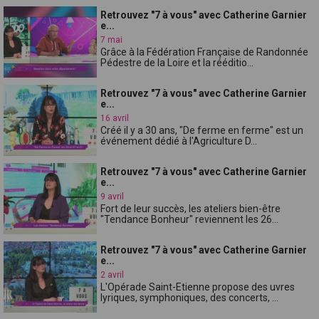
Retrouvez "7 à vous" avec Catherine Garnier
e...
7 mai
Grâce à la Fédération Française de Randonnée
Pédestre de la Loire et la rééditio...
Retrouvez "7 à vous" avec Catherine Garnier
e...
16 avril
Créé il y a 30 ans, "De ferme en ferme" est un
événement dédié à l'Agriculture D...
Retrouvez "7 à vous" avec Catherine Garnier
e...
9 avril
Fort de leur succès, les ateliers bien-être
"Tendance Bonheur" reviennent les 26...
Retrouvez "7 à vous" avec Catherine Garnier
e...
2 avril
L'Opérade Saint-Etienne propose des uvres
lyriques, symphoniques, des concerts, ...