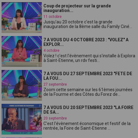
Coup de projecteur sur la grande
inauguration...
11 octobre
Jusqu'au 20 octobre c'est la grande
inauguration de la 8ème salle du Family Ciné...
7 A VOUS DU 4 OCTOBRE 2023 : "VOLEZ" A
EXPLOR...
4 octobre
Volez ! c'est l'évènement qui s'installe à Explora
à Saint-Etienne, un rdv festi...
7 A VOUS DU 27 SEPTEMBRE 2023 "FETE DE
LA FOU...
27 septembre
Zoom cette semaine sur les 61èmes journées
de la Fourme et des Côtes du Forez de...
7 A VOUS DU 20 SEPTEMBRE 2023 "LA FOIRE
DE SA...
20 septembre
C'est l'évènement économique et festif de la
rentrée, la Foire de Saint-Etienne ...