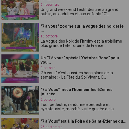
6 novembre
Un grand week-end festif destiné au grand
public, aux adultes et aux enfants "C'...
"7 à vous" zoome sur la vogue des noix et le
...
16 octobre
La Vogue des Noix de Firminy est la troisième
plus grande fête foraine de France...
Un "7 à vous" spécial "Octobre Rose" pour
vou...
9 octobre
7 à vous" c'est aussi les bons plans de la
semaine : - La Fête du Sol Vivant, O...
"7 à Vous" met à l'honneur les 62èmes
journée...
2 octobre
Tour pédestre, randonnée pédestre et
cyclotouriste, marché, visite guidée de la ...
"7 à Vous" est à la Foire de Saint-Etienne qu...
25 septembre