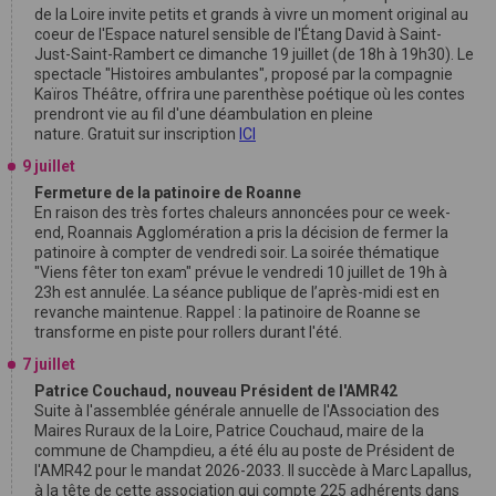
de la Loire invite petits et grands à vivre un moment original au
coeur de l'Espace naturel sensible de l'Étang David à Saint-
Just-Saint-Rambert ce dimanche 19 juillet (de 18h à 19h30). Le
spectacle "Histoires ambulantes", proposé par la compagnie
Kaïros Théâtre, offrira une parenthèse poétique où les contes
prendront vie au fil d'une déambulation en pleine
nature. Gratuit sur inscription
ICI
9 juillet
Fermeture de la patinoire de Roanne
En raison des très fortes chaleurs annoncées pour ce week-
end, Roannais Agglomération a pris la décision de fermer la
patinoire à compter de vendredi soir. La soirée thématique
"Viens fêter ton exam" prévue le vendredi 10 juillet de 19h à
23h est annulée. La séance publique de l’après-midi est en
revanche maintenue. Rappel : la patinoire de Roanne se
transforme en piste pour rollers durant l'été.
7 juillet
Patrice Couchaud, nouveau Président de l'AMR42
Suite à l'assemblée générale annuelle de l'Association des
Maires Ruraux de la Loire, Patrice Couchaud, maire de la
commune de Champdieu, a été élu au poste de Président de
l'AMR42 pour le mandat 2026-2033. Il succède à Marc Lapallus,
à la tête de cette association qui compte 225 adhérents dans