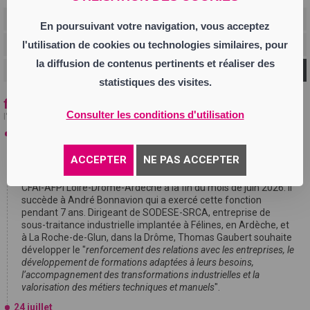
En poursuivant votre navigation, vous acceptez
l'utilisation de cookies ou technologies similaires, pour
la diffusion de contenus pertinents et réaliser des
Ok
statistiques des visites.
fil info
Consulter les conditions d'utilisation
l'actualité en temps réel
27 juillet
Thomas Gaubert, président du Pôle Formation CFAI-AFPI
ACCEPTER
NE PAS ACCEPTER
Loire-Drôme-Ardèche
Thomas Gaubert a été élu à la présidence du Pôle Formation
CFAI-AFPI Loire-Drôme-Ardèche à la fin du mois de juin 2026. Il
succède à André Bonnavion qui a exercé cette fonction
pendant 7 ans. Dirigeant de SODESE-SRCA, entreprise de
sous-traitance industrielle implantée à Félines, en Ardèche, et
à La Roche-de-Glun, dans la Drôme, Thomas Gaubert souhaite
développer le "
renforcement des relations avec les entreprises, le
développement de formations adaptées à leurs besoins,
l’accompagnement des transformations industrielles et la
valorisation des métiers techniques et manuels
".
24 juillet