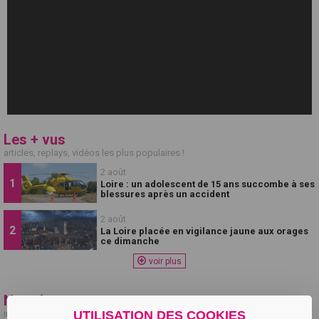
Les + vus
articles, replays, vidéos les plus populaires !
2 août
Loire : un adolescent de 15 ans succombe à ses
blessures après un accident
2 août
La Loire placée en vigilance jaune aux orages
ce dimanche
voir plus
Newsletter
inscrivez-vous à la newsletter pour recevoir toute l'actualité de la chaine
UTILISATION DES COOKIES