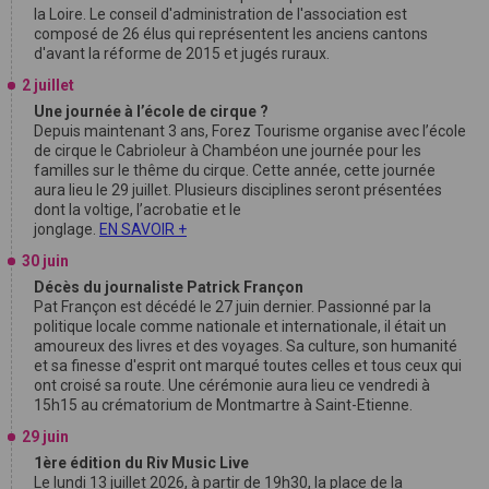
la Loire. Le conseil d'administration de l'association est
composé de 26 élus qui représentent les anciens cantons
d'avant la réforme de 2015 et jugés ruraux.
2 juillet
Une journée à l’école de cirque ?
Depuis maintenant 3 ans, Forez Tourisme organise avec l’école
de cirque le Cabrioleur à Chambéon une journée pour les
familles sur le thême du cirque. Cette année, cette journée
aura lieu le 29 juillet. Plusieurs disciplines seront présentées
dont la voltige, l’acrobatie et le
jonglage.
EN SAVOIR +
30 juin
Décès du journaliste Patrick Françon
Pat Françon est décédé le 27 juin dernier. Passionné par la
politique locale comme nationale et internationale, il était un
amoureux des livres et des voyages. Sa culture, son humanité
et sa finesse d'esprit ont marqué toutes celles et tous ceux qui
ont croisé sa route. Une cérémonie aura lieu ce vendredi à
15h15 au crématorium de Montmartre à Saint-Etienne.
29 juin
1ère édition du Riv Music Live
Le lundi 13 juillet 2026, à partir de 19h30, la place de la