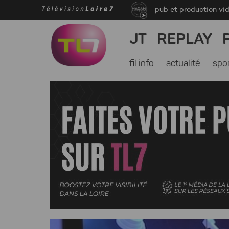
pub et production vi
JT
REPLAY
fil info
actualité
spo