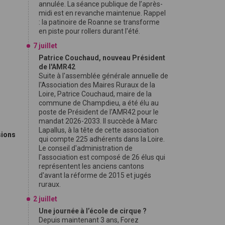
annulée. La séance publique de l’après-
midi est en revanche maintenue. Rappel
: la patinoire de Roanne se transforme
en piste pour rollers durant l'été.
7 juillet
Patrice Couchaud, nouveau Président
de l'AMR42
Suite à l'assemblée générale annuelle de
l'Association des Maires Ruraux de la
e
Loire, Patrice Couchaud, maire de la
commune de Champdieu, a été élu au
poste de Président de l'AMR42 pour le
mandat 2026-2033. Il succède à Marc
Lapallus, à la tête de cette association
sions
qui compte 225 adhérents dans la Loire.
Le conseil d'administration de
l'association est composé de 26 élus qui
représentent les anciens cantons
d'avant la réforme de 2015 et jugés
ruraux.
2 juillet
Une journée à l’école de cirque ?
Depuis maintenant 3 ans, Forez