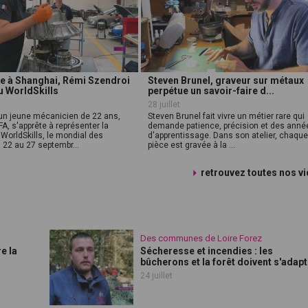
e à Shanghai, Rémi Szendroi
Steven Brunel, graveur sur métaux
au WorldSkills
perpétue un savoir-faire d...
28 juillet
un jeune mécanicien de 22 ans,
Steven Brunel fait vivre un métier rare qui
A, s'apprête à représenter la
demande patience, précision et des anné
WorldSkills, le mondial des
d'apprentissage. Dans son atelier, chaqu
 22 au 27 septembr...
pièce est gravée à la ...
retrouvez toutes nos v
Des communes de Loire Forez
e la
Sécheresse et incendies : les
bûcherons et la forêt doivent s'adap
24 juillet