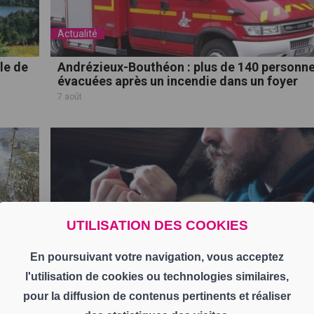
Actualité
le de
Andrézieux-Bouthéon : plus de 140 personn
évacuées après un incendie dans un foyer
7 août
UTILISATION DES COOKIES
Actualité
En poursuivant votre navigation, vous acceptez
 à
Un artisan coutelier de la Loire représentera
l'utilisation de cookies ou technologies similaires,
département au Salon du Made in France 2
7 août
pour la diffusion de contenus pertinents et réaliser