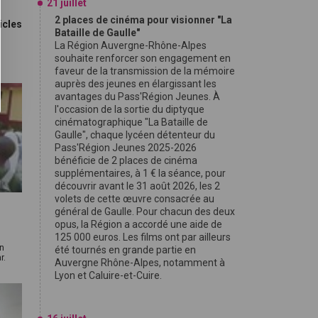
21 juillet
2 places de cinéma pour visionner "La
icles
Bataille de Gaulle"
La Région Auvergne-Rhône-Alpes
souhaite renforcer son engagement en
faveur de la transmission de la mémoire
auprès des jeunes en élargissant les
avantages du Pass'Région Jeunes. À
l'occasion de la sortie du diptyque
cinématographique "La Bataille de
Gaulle", chaque lycéen détenteur du
Pass'Région Jeunes 2025-2026
bénéficie de 2 places de cinéma
supplémentaires, à 1 € la séance, pour
découvrir avant le 31 août 2026, les 2
volets de cette œuvre consacrée au
général de Gaulle. Pour chacun des deux
opus, la Région a accordé une aide de
125 000 euros. Les films ont par ailleurs
en
été tournés en grande partie en
r.
Auvergne Rhône-Alpes, notamment à
Lyon et Caluire-et-Cuire.