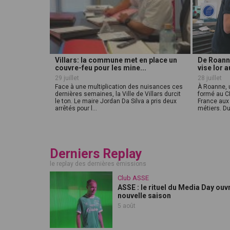
Villars: la commune met en place un
De Roann
couvre-feu pour les mine...
vise lor 
29 juillet
28 juillet
Face à une multiplication des nuisances ces
À Roanne, 
dernières semaines, la Ville de Villars durcit
formé au CF
le ton. Le maire Jordan Da Silva a pris deux
France aux 
arrêtés pour l...
métiers. Du
Derniers Replay
le replay des dernières émissions
Club ASSE
ASSE : le rituel du Media Day ouvr
nouvelle saison
5 août