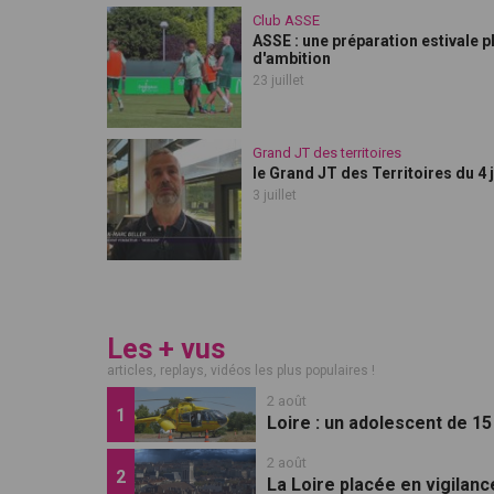
Club ASSE
ASSE : une préparation estivale p
d'ambition
23 juillet
Grand JT des territoires
le Grand JT des Territoires du 4 j
3 juillet
Les + vus
articles, replays, vidéos les plus populaires !
2 août
Loire : un adolescent de 1
2 août
La Loire placée en vigilan