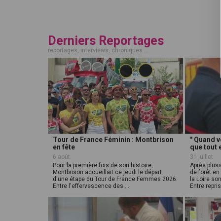
Derniers Reportages
reportages, interviews, chroniques ...
Tour de France Féminin : Montbrison
" Quand v
en fête
que tout e
6 août
31 juillet
Pour la première fois de son histoire,
Après plusi
Montbrison accueillait ce jeudi le départ
de forêt en
d'une étape du Tour de France Femmes 2026.
la Loire so
Entre l'effervescence des ...
Entre repris