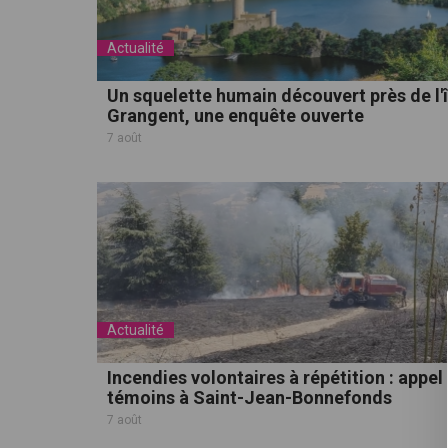
Actualité
Un squelette humain découvert près de l'î
Grangent, une enquête ouverte
7 août
Actualité
Incendies volontaires à répétition : appel
témoins à Saint-Jean-Bonnefonds
7 août