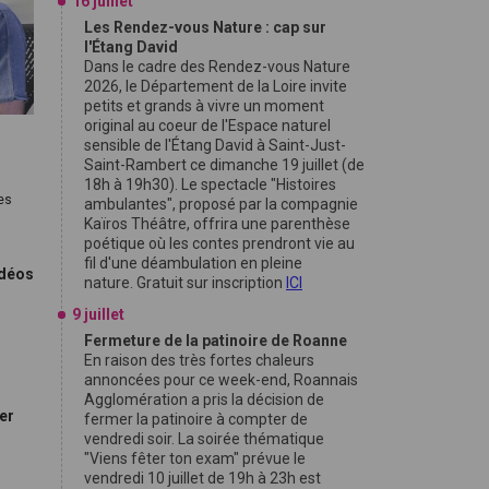
16 juillet
Les Rendez-vous Nature : cap sur
l'Étang David
Dans le cadre des Rendez-vous Nature
2026, le Département de la Loire invite
petits et grands à vivre un moment
original au coeur de l'Espace naturel
sensible de l'Étang David à Saint-Just-
Saint-Rambert ce dimanche 19 juillet (de
18h à 19h30). Le spectacle "Histoires
es
ambulantes", proposé par la compagnie
e
Kaïros Théâtre, offrira une parenthèse
poétique où les contes prendront vie au
fil d'une déambulation en pleine
idéos
nature. Gratuit sur inscription
ICI
9 juillet
Fermeture de la patinoire de Roanne
En raison des très fortes chaleurs
annoncées pour ce week-end, Roannais
Agglomération a pris la décision de
ter
fermer la patinoire à compter de
vendredi soir. La soirée thématique
"Viens fêter ton exam" prévue le
vendredi 10 juillet de 19h à 23h est