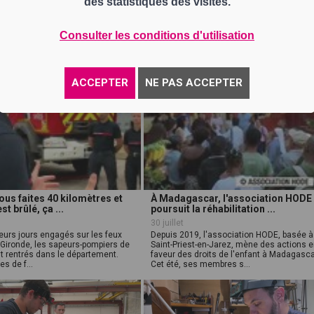
des statistiques des visites.
retrouvez tous nos art
Consulter les conditions d'utilisation
ACCEPTER
NE PAS ACCEPTER
ous faites 40 kilomètres et
À Madagascar, l'association HODE
st brûlé, ça ...
poursuit la réhabilitation ...
30 juillet
eurs jours engagés sur les feux
Depuis 2019, l'association HODE, basée à
 Gironde, les sapeurs-pompiers de
Saint-Priest-en-Jarez, mène des actions 
nt rentrés dans le département.
faveur des droits de l'enfant à Madagasca
es de f...
Cet été, ses membres s...