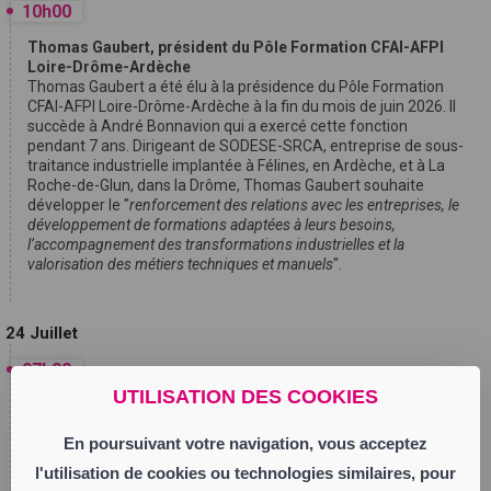
10h00
Thomas Gaubert, président du Pôle Formation CFAI-AFPI
Loire-Drôme-Ardèche
Thomas Gaubert a été élu à la présidence du Pôle Formation
CFAI-AFPI Loire-Drôme-Ardèche à la fin du mois de juin 2026. Il
succède à André Bonnavion qui a exercé cette fonction
pendant 7 ans. Dirigeant de SODESE-SRCA, entreprise de sous-
traitance industrielle implantée à Félines, en Ardèche, et à La
Roche-de-Glun, dans la Drôme, Thomas Gaubert souhaite
développer le "
renforcement des relations avec les entreprises, le
développement de formations adaptées à leurs besoins,
l’accompagnement des transformations industrielles et la
valorisation des métiers techniques et manuels
".
24 Juillet
07h00
UTILISATION DES COOKIES
Audrey Lyonnet, Présidente de Renaissance Loire
Gabriel Attal, secrétaire général de Renaissance et candidat
En poursuivant votre navigation, vous acceptez
aux élections présidentielles, annonce la nomination d’Audrey
Lyonnet en tant que Présidente de l’Assemblée
l'utilisation de cookies ou technologies similaires, pour
Départementale Renaissance Loire. Audrey Lyonnet sera