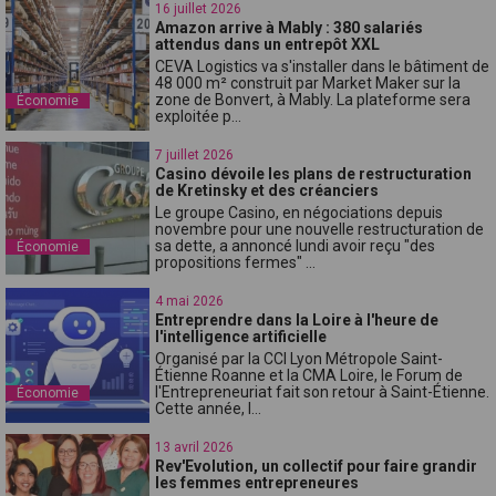
16 juillet 2026
Amazon arrive à Mably : 380 salariés
attendus dans un entrepôt XXL
CEVA Logistics va s'installer dans le bâtiment de
48 000 m² construit par Market Maker sur la
zone de Bonvert, à Mably. La plateforme sera
Économie
exploitée p...
7 juillet 2026
Casino dévoile les plans de restructuration
de Kretinsky et des créanciers
Le groupe Casino, en négociations depuis
novembre pour une nouvelle restructuration de
sa dette, a annoncé lundi avoir reçu "des
Économie
propositions fermes" ...
4 mai 2026
Entreprendre dans la Loire à l'heure de
l'intelligence artificielle
Organisé par la CCI Lyon Métropole Saint-
Étienne Roanne et la CMA Loire, le Forum de
l'Entrepreneuriat fait son retour à Saint-Étienne.
Économie
Cette année, l...
13 avril 2026
Rev'Evolution, un collectif pour faire grandir
les femmes entrepreneures