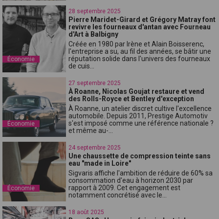
28 septembre 2025
Pierre Maridet-Girard et Grégory Matray font
revivre les fourneaux d'antan avec Fourneau
d'Art à Balbigny
Créée en 1980 par Irène et Alain Boisserenc,
l'entreprise a su, au fil des années, se bâtir une
réputation solide dans l'univers des fourneaux
Économie
de cuis...
27 septembre 2025
À Roanne, Nicolas Goujat restaure et vend
des Rolls-Royce et Bentley d'exception
À Roanne, un atelier discret cultive l'excellence
automobile. Depuis 2011, Prestige Automotiv
s'est imposé comme une référence nationale ?
Économie
et même au-...
24 septembre 2025
Une chaussette de compression teinte sans
eau "made in Loire"
Sigvaris affiche l'ambition de réduire de 60% sa
consommation d'eau à horizon 2030 par
rapport à 2009. Cet engagement est
Économie
notamment concrétisé avec le...
18 août 2025