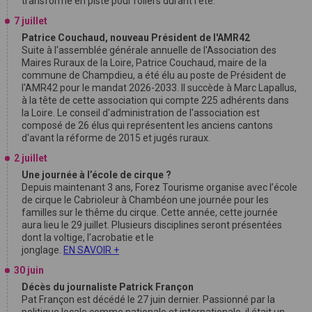
transforme en piste pour rollers durant l'été.
7 juillet
Patrice Couchaud, nouveau Président de l'AMR42
Suite à l'assemblée générale annuelle de l'Association des
Maires Ruraux de la Loire, Patrice Couchaud, maire de la
commune de Champdieu, a été élu au poste de Président de
l'AMR42 pour le mandat 2026-2033. Il succède à Marc Lapallus,
à la tête de cette association qui compte 225 adhérents dans
la Loire. Le conseil d'administration de l'association est
composé de 26 élus qui représentent les anciens cantons
d'avant la réforme de 2015 et jugés ruraux.
2 juillet
Une journée à l’école de cirque ?
Depuis maintenant 3 ans, Forez Tourisme organise avec l’école
de cirque le Cabrioleur à Chambéon une journée pour les
familles sur le thême du cirque. Cette année, cette journée
aura lieu le 29 juillet. Plusieurs disciplines seront présentées
dont la voltige, l’acrobatie et le
jonglage.
EN SAVOIR +
30 juin
Décès du journaliste Patrick Françon
Pat Françon est décédé le 27 juin dernier. Passionné par la
politique locale comme nationale et internationale, il était un