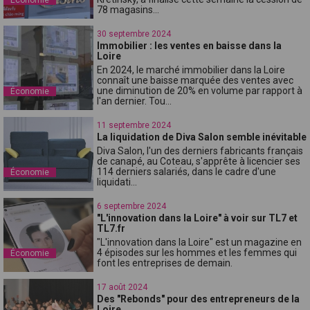
78 magasins...
30 septembre 2024
Immobilier : les ventes en baisse dans la
Loire
En 2024, le marché immobilier dans la Loire
connaît une baisse marquée des ventes avec
une diminution de 20% en volume par rapport à
Économie
l'an dernier. Tou...
11 septembre 2024
La liquidation de Diva Salon semble inévitable
Diva Salon, l'un des derniers fabricants français
de canapé, au Coteau, s'apprête à licencier ses
114 derniers salariés, dans le cadre d'une
Économie
liquidati...
6 septembre 2024
"L'innovation dans la Loire" à voir sur TL7 et
TL7.fr
"L'innovation dans la Loire" est un magazine en
4 épisodes sur les hommes et les femmes qui
Économie
font les entreprises de demain.
17 août 2024
Des "Rebonds" pour des entrepreneurs de la
Loire