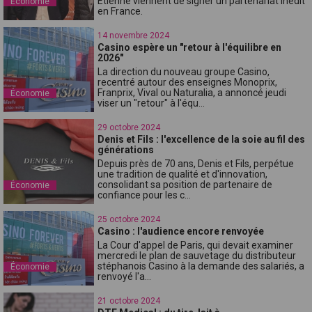
Étienne viennent de signer un partenariat inédit
Économie
en France.
14 novembre 2024
Casino espère un "retour à l'équilibre en
2026"
La direction du nouveau groupe Casino,
recentré autour des enseignes Monoprix,
Franprix, Vival ou Naturalia, a annoncé jeudi
Économie
viser un "retour" à l'équ...
29 octobre 2024
Denis et Fils : l'excellence de la soie au fil des
générations
Depuis près de 70 ans, Denis et Fils, perpétue
une tradition de qualité et d'innovation,
consolidant sa position de partenaire de
Économie
confiance pour les c...
25 octobre 2024
Casino : l'audience encore renvoyée
La Cour d'appel de Paris, qui devait examiner
mercredi le plan de sauvetage du distributeur
stéphanois Casino à la demande des salariés, a
Économie
renvoyé l'a...
21 octobre 2024