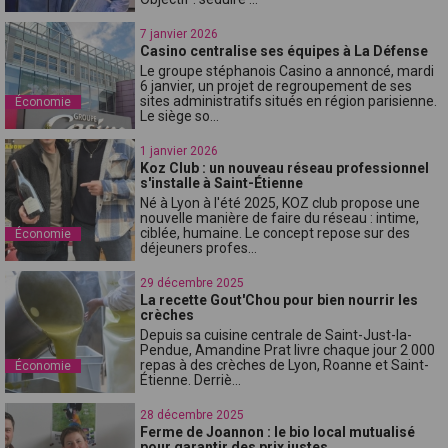
7 janvier 2026
Casino centralise ses équipes à La Défense
Le groupe stéphanois Casino a annoncé, mardi
6 janvier, un projet de regroupement de ses
sites administratifs situés en région parisienne.
Économie
Le siège so...
1 janvier 2026
Koz Club : un nouveau réseau professionnel
s'installe à Saint-Étienne
Né à Lyon à l'été 2025, KOZ club propose une
nouvelle manière de faire du réseau : intime,
ciblée, humaine. Le concept repose sur des
Économie
déjeuners profes...
29 décembre 2025
La recette Gout'Chou pour bien nourrir les
crèches
Depuis sa cuisine centrale de Saint-Just-la-
Pendue, Amandine Prat livre chaque jour 2 000
repas à des crèches de Lyon, Roanne et Saint-
Économie
Étienne. Derriè...
28 décembre 2025
Ferme de Joannon : le bio local mutualisé
pour garantir des prix justes