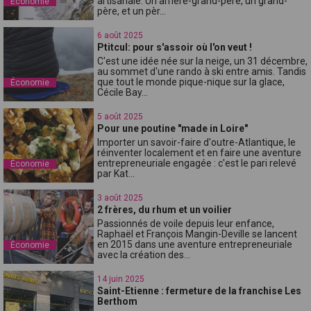
artisanale. Un arrière-grand-père, un grand-
Économie
père, et un pèr...
6 août 2025
Ptitcul: pour s'assoir où l'on veut !
C'est une idée née sur la neige, un 31 décembre,
au sommet d'une rando à ski entre amis. Tandis
que tout le monde pique-nique sur la glace,
Économie
Cécile Bay...
5 août 2025
Pour une poutine "made in Loire"
Importer un savoir-faire d'outre-Atlantique, le
réinventer localement et en faire une aventure
entrepreneuriale engagée : c'est le pari relevé
Économie
par Kat...
3 août 2025
2 frères, du rhum et un voilier
Passionnés de voile depuis leur enfance,
Raphaël et François Mangin-Deville se lancent
en 2015 dans une aventure entrepreneuriale
Économie
avec la création des...
14 juin 2025
Saint-Etienne : fermeture de la franchise Les
Berthom