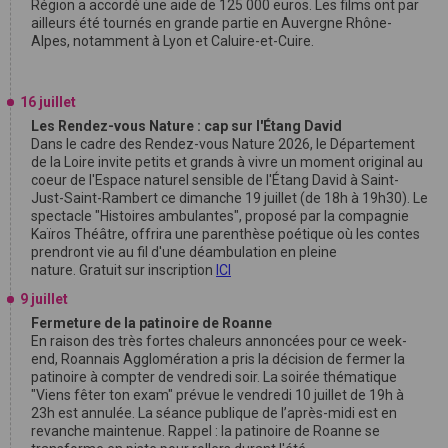
Région a accordé une aide de 125 000 euros. Les films ont par
ailleurs été tournés en grande partie en Auvergne Rhône-
Alpes, notamment à Lyon et Caluire-et-Cuire.
16 juillet
Les Rendez-vous Nature : cap sur l'Étang David
Dans le cadre des Rendez-vous Nature 2026, le Département
de la Loire invite petits et grands à vivre un moment original au
coeur de l'Espace naturel sensible de l'Étang David à Saint-
Just-Saint-Rambert ce dimanche 19 juillet (de 18h à 19h30). Le
spectacle "Histoires ambulantes", proposé par la compagnie
Kaïros Théâtre, offrira une parenthèse poétique où les contes
prendront vie au fil d'une déambulation en pleine
nature. Gratuit sur inscription
ICI
9 juillet
Fermeture de la patinoire de Roanne
En raison des très fortes chaleurs annoncées pour ce week-
end, Roannais Agglomération a pris la décision de fermer la
patinoire à compter de vendredi soir. La soirée thématique
"Viens fêter ton exam" prévue le vendredi 10 juillet de 19h à
23h est annulée. La séance publique de l’après-midi est en
revanche maintenue. Rappel : la patinoire de Roanne se