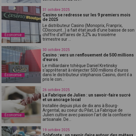
31 octobre 2025
Casino se redresse sur les 9 premiers mois
de 2025
Le distributeur Casino (Monoprix, Franprix,
CDiscount...) a fait état jeudi d'une baisse de son
chiffre d'affaires de 3,2% au troisième
Économie
trimestre sur ...
30 octobre 2025
Casino : vers un renflouement de 500 millions
d'euros
Le milliardaire tchèque Daniel Kretinsky
s'apprêterait à réinjecter 500 millions d'euros
dans le distributeur stéphanois Casino, dont il a
Économie
pris le con...
26 octobre 2025
La Fabrique de Julien : un savoir-faire sucré
et un ancrage local
Installée depuis plus de dix ans à Bourg-
Argental, au coeur du Pilat, La Fabrique de
Julien cultive avec passion l'art de la confiserie
Économie
artisanale. De...
19 octobre 2025
Solyfonte : un savoir-faire autour des métaux