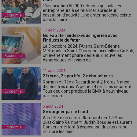
L'association 60 000 rebonds qui aide les
entrepreneurs à se relancer après leur
cessation d'activité. Une antenne locale existe
Économie
dans la Loire.
17 août 2024
Go Fab : le rendez-vous ligérien avec
l'industrie du futur
Le 3 octobre 2024, l'Arena Saint-Étienne
Métropole à Saint-Chamond accueillera Go Fab,
un événement phare dédié aux nouvelles
Économie
dynamiques et leviers de...
11 août 2024
2 frères, 2 sportifs, 2 déboucheurs
Romain et Rémi Riccardi sont 2 frères franco-
italiens très unis. À peine 14 mois les séparent.
Tous deux ont pratiqué le BMX à haut niveau,
Économie
participan...
5 août 2024
Se soigner par le froid
A la tête d'un centre flambant neuf à Saint-
Just-Saint-Rambert, Judith Bosque et Laurent
Convers mettent à disposition du plus grand
Économie
nombre les bien...