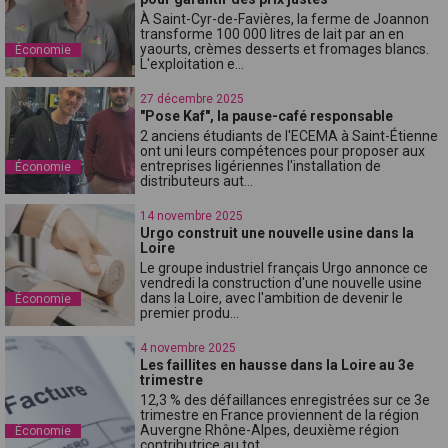
À Saint-Cyr-de-Favières, la ferme de Joannon
transforme 100 000 litres de lait par an en
yaourts, crèmes desserts et fromages blancs.
Économie
L'exploitation e...
27 décembre 2025
"Pose Kaf", la pause-café responsable
2 anciens étudiants de l'ECEMA à Saint-Étienne
ont uni leurs compétences pour proposer aux
entreprises ligériennes l'installation de
Économie
distributeurs aut...
14 novembre 2025
Urgo construit une nouvelle usine dans la
Loire
Le groupe industriel français Urgo annonce ce
vendredi la construction d'une nouvelle usine
dans la Loire, avec l'ambition de devenir le
Économie
premier produ...
4 novembre 2025
Les faillites en hausse dans la Loire au 3e
trimestre
12,3 % des défaillances enregistrées sur ce 3e
trimestre en France proviennent de la région
Auvergne Rhône-Alpes, deuxième région
Économie
contributrice au tot...