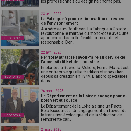
les professionnels du design ne chôme pas.
23 avril 2025
La Fabrique à poudre : innovation et respect
de l'environnement
À Andrézieux-Bouthéon, La Fabrique à Poudre
révolutionne le marché du mono-dose avec une
approche industrielle flexible, innovante et
Économie
responsable. Der...
22 avril 2025
Ferriol Matrat : le savoir-faire au service de
l'accessibilité et de l'industrie
Implantée à Roche-la-Molière, Ferriol Matrat est
une entreprise qui allie tradition et innovation
depuis sa création en 1849. D'abord spécialisée
Économie
dans...
26 mars 2025
Le Département de la Loire s'engage pour du
bois vert et sourcé
Le Département de la Loire a signé un Pacte
Bois-Biosourcés. Un engagement en faveur de
la transition écologique et de la réduction de
Économie
l'empreinte car...
2 mars 2025