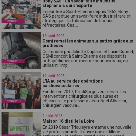
Bony SAS : Un savoir-faire industriel
stéphanois qui s'exporte
Implantée à Saint-Étienne depuis 1862, Bony
SAS perpétue un savoir-faire industriel rare et
stratégique : la fabrication de briques
Économie
réfractaires. Ces ...
13 août 2025
Osmi remet les animaux sur pattes grâce aux
prothèses
Co-fondée par Juliette Dupland et Lucie Gonnet,
OSMI conçoit à Saint-Etienne des dispositifs
orthopédiques sur-mesure pour animaux, en
Économie
utilisant l'imp...
12 août 2025
L'IA au service des opérations
cardiovasculaires
Fondée en 2017, PrediSurge veut rendre les
interventions chirurgicales plus sûres et
efficaces. Le professeur Jean-Noël Albertini,
Économie
chirurgien vascula...
7 août 2025
Maison 16 distille la Loire
En 2019 César Triouleyre entame une nouvelle
vie professionnelle. Il ouvre une distillerie