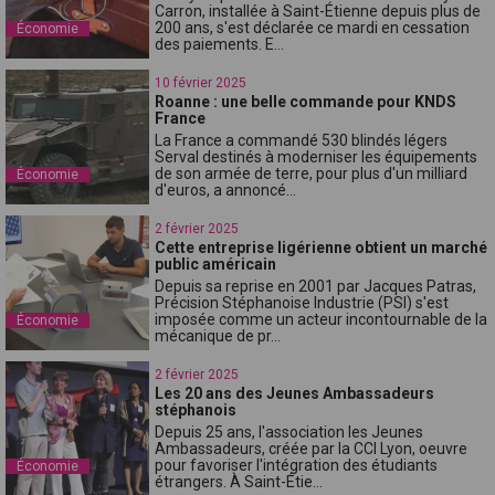
Carron, installée à Saint-Étienne depuis plus de
200 ans, s'est déclarée ce mardi en cessation
Économie
des paiements. E...
10 février 2025
Roanne : une belle commande pour KNDS
France
La France a commandé 530 blindés légers
Serval destinés à moderniser les équipements
de son armée de terre, pour plus d'un milliard
Économie
d'euros, a annoncé...
2 février 2025
Cette entreprise ligérienne obtient un marché
public américain
Depuis sa reprise en 2001 par Jacques Patras,
Précision Stéphanoise Industrie (PSI) s'est
imposée comme un acteur incontournable de la
Économie
mécanique de pr...
2 février 2025
Les 20 ans des Jeunes Ambassadeurs
stéphanois
Depuis 25 ans, l'association les Jeunes
Ambassadeurs, créée par la CCI Lyon, oeuvre
pour favoriser l'intégration des étudiants
Économie
étrangers. À Saint-Étie...