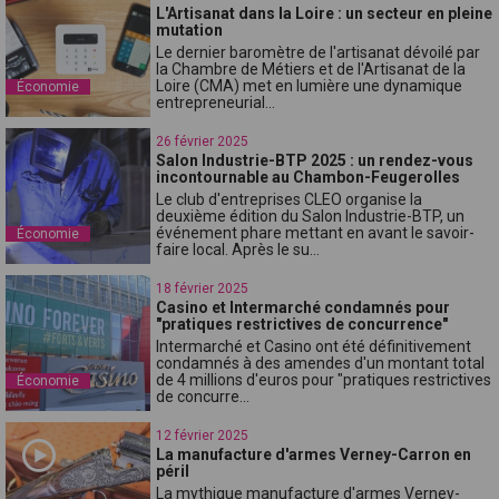
L'Artisanat dans la Loire : un secteur en pleine
mutation
Le dernier baromètre de l'artisanat dévoilé par
la Chambre de Métiers et de l'Artisanat de la
Loire (CMA) met en lumière une dynamique
Économie
entrepreneurial...
26 février 2025
Salon Industrie-BTP 2025 : un rendez-vous
incontournable au Chambon-Feugerolles
Le club d'entreprises CLEO organise la
deuxième édition du Salon Industrie-BTP, un
événement phare mettant en avant le savoir-
Économie
faire local. Après le su...
18 février 2025
Casino et Intermarché condamnés pour
"pratiques restrictives de concurrence"
Intermarché et Casino ont été définitivement
condamnés à des amendes d'un montant total
de 4 millions d'euros pour "pratiques restrictives
Économie
de concurre...
12 février 2025
La manufacture d'armes Verney-Carron en
péril
La mythique manufacture d'armes Verney-