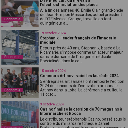
DTF Medical : du tire-lait à
l'électrostimulation des plaies
A la fin des années 40, Emile Clair, grand-oncle
de Jean-Philippe Massardier, actuel président
de DTF Medical Groupe, travaille en tant
Économie
qu'ingénieur a...
19 octobre 2024
Stephanix : leader français de l'imagerie
médiale
Depuis près de 40 ans, Stephanix, basée à La
Ricamarie, s'impose comme un acteur majeur
dans le domaine de l'imagerie médicale.
Économie
Spécialisée dans la co...
15 octobre 2024
Concours Artinov : voici les lauréats 2024
5 entreprises artisanales ont remporté l'édition
2024 du concours de l'innovation artisanale,
Artinov dans la Loire. La cérémonie a eu lieu le
Économie
11 octo...
3 octobre 2024
Casino finalise la cession de 78 magasins à
Intermarché et Rocca
Le distributeur stéphanois Casino, passé sous le
contrôle du milliardaire tchèque Daniel
Kretinsky, a finalisé cette semaine la cession de
Économie