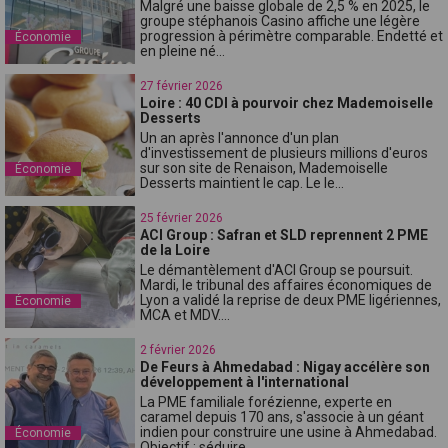
Malgré une baisse globale de 2,5 % en 2025, le
groupe stéphanois Casino affiche une légère
progression à périmètre comparable. Endetté et
Économie
en pleine né...
27 février 2026
Loire : 40 CDI à pourvoir chez Mademoiselle
Desserts
Un an après l'annonce d'un plan
d'investissement de plusieurs millions d'euros
sur son site de Renaison, Mademoiselle
Économie
Desserts maintient le cap. Le le...
25 février 2026
ACI Group : Safran et SLD reprennent 2 PME
de la Loire
Le démantèlement d'ACI Group se poursuit.
Mardi, le tribunal des affaires économiques de
Lyon a validé la reprise de deux PME ligériennes,
Économie
MCA et MDV....
2 février 2026
De Feurs à Ahmedabad : Nigay accélère son
développement à l'international
La PME familiale forézienne, experte en
caramel depuis 170 ans, s'associe à un géant
indien pour construire une usine à Ahmedabad.
Économie
Objectif : séduire ...