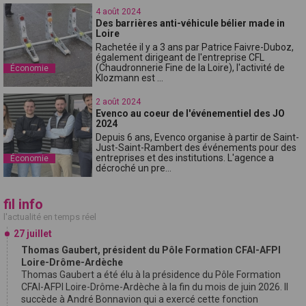
4 août 2024
Des barrières anti-véhicule bélier made in
Loire
Rachetée il y a 3 ans par Patrice Faivre-Duboz,
également dirigeant de l'entreprise CFL
(Chaudronnerie Fine de la Loire), l'activité de
Économie
Klozmann est ...
2 août 2024
Evenco au coeur de l'événementiel des JO
2024
Depuis 6 ans, Evenco organise à partir de Saint-
Just-Saint-Rambert des événements pour des
entreprises et des institutions. L'agence a
Économie
décroché un pre...
fil info
l'actualité en temps réel
27 juillet
Thomas Gaubert, président du Pôle Formation CFAI-AFPI
Loire-Drôme-Ardèche
Thomas Gaubert a été élu à la présidence du Pôle Formation
CFAI-AFPI Loire-Drôme-Ardèche à la fin du mois de juin 2026. Il
succède à André Bonnavion qui a exercé cette fonction