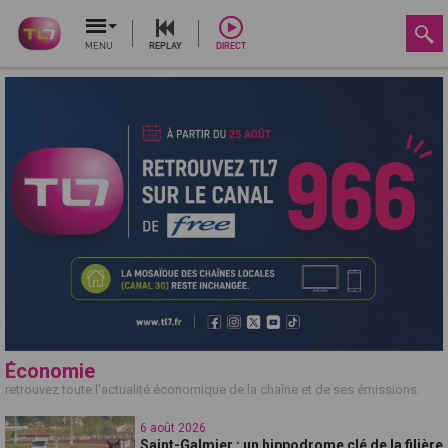
MENU
REPLAY
DIRECT
Économie
retrouvez toute l'actualité économique de la chaîne et de ses émissions.
6 août 2026
Saint-Galmier : un hippodrome clé de la filière