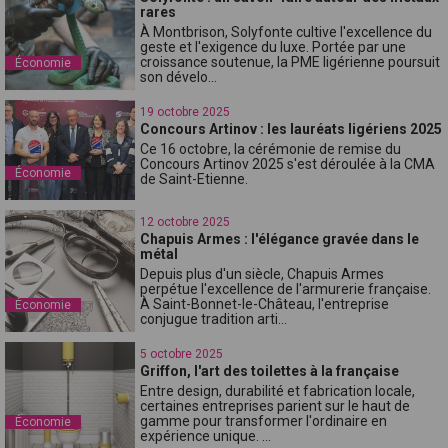
rares
À Montbrison, Solyfonte cultive l'excellence du
geste et l'exigence du luxe. Portée par une
croissance soutenue, la PME ligérienne poursuit
Économie
son dévelo...
19 octobre 2025
Concours Artinov : les lauréats ligériens 2025
Ce 16 octobre, la cérémonie de remise du
Concours Artinov 2025 s'est déroulée à la CMA
Économie
de Saint-Etienne.
12 octobre 2025
Chapuis Armes : l'élégance gravée dans le
métal
Depuis plus d'un siècle, Chapuis Armes
perpétue l'excellence de l'armurerie française.
À Saint-Bonnet-le-Château, l'entreprise
Économie
conjugue tradition arti...
5 octobre 2025
Griffon, l'art des toilettes à la française
Entre design, durabilité et fabrication locale,
certaines entreprises parient sur le haut de
gamme pour transformer l'ordinaire en
Économie
expérience unique. ...