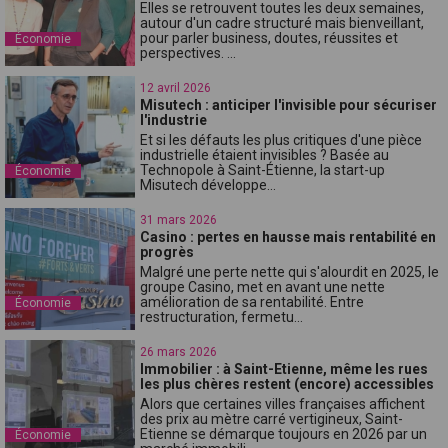
Elles se retrouvent toutes les deux semaines,
autour d'un cadre structuré mais bienveillant,
pour parler business, doutes, réussites et
Économie
perspectives. ...
12 avril 2026
Misutech : anticiper l'invisible pour sécuriser
l'industrie
Et si les défauts les plus critiques d'une pièce
industrielle étaient invisibles ? Basée au
Technopole à Saint-Étienne, la start-up
Économie
Misutech développe...
31 mars 2026
Casino : pertes en hausse mais rentabilité en
progrès
Malgré une perte nette qui s'alourdit en 2025, le
groupe Casino, met en avant une nette
amélioration de sa rentabilité. Entre
Économie
restructuration, fermetu...
26 mars 2026
Immobilier : à Saint-Etienne, même les rues
les plus chères restent (encore) accessibles
Alors que certaines villes françaises affichent
des prix au mètre carré vertigineux, Saint-
Etienne se démarque toujours en 2026 par un
Économie