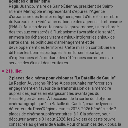
agences d’urbanisme
Régis Juanico, maire de Saint-Étienne, président de Saint-
Étienne Métropole et représentant d’epures, l’Agence
d’urbanisme des territoires ligériens, vient d'être élu membre
du Bureau de la Fédération nationale des agences d’urbanisme
(FNAU). Au sein de cette nouvelle gouvernance, il sera chargé
des travaux consacrés à "l’urbanisme favorable à la santé". Il
animera les échanges visant à mieux intégrer les enjeux de
santé dans les politiques d’aménagement et de
développement des territoires. Cette mission contribuera à
diffuser les bonnes pratiques, à renforcer le partage
d’expériences et à produire des références communes au
service des élus et des territoires.
21 juillet
2 places de cinéma pour visionner "La Bataille de Gaulle"
La Région Auvergne-Rhône-Alpes souhaite renforcer son
engagement en faveur de la transmission de la mémoire
auprès des jeunes en élargissant les avantages du
Pass'Région Jeunes. À l'occasion de la sortie du diptyque
cinématographique "La Bataille de Gaulle", chaque lycéen
détenteur du Pass'Région Jeunes 2025-2026 bénéficie de 2
places de cinéma supplémentaires, à 1 € la séance, pour
découvrir avant le 31 août 2026, les 2 volets de cette œuvre
consacrée au général de Gaulle. Pour chacun des deux opus, la