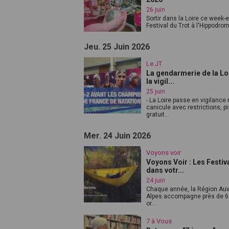
26 juin
Sortir dans la Loire ce week-e
Festival du Trot à l'Hippodrome
Jeu. 25 Juin 2026
Le JT
La gendarmerie de la Loi
la vigil...
25 juin
- La Loire passe en vigilance
canicule avec restrictions, p
gratuit...
Mer. 24 Juin 2026
Voyons voir
Voyons Voir : Les Festiva
dans votr...
24 juin
Chaque année, la Région Au
Alpes accompagne près de 60
or...
7 à Vous