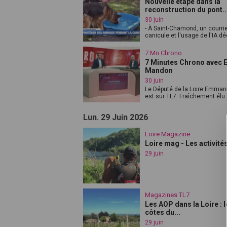
Nouvelle étape dans la
reconstruction du pont..
30 juin
- À Saint-Chamond, un courrie
canicule et l'usage de l'IA dé
7 Mn Chrono
7 Minutes Chrono avec
Mandon
30 juin
Le Député de la Loire Emma
est sur TL7. Fraîchement élu à
Lun. 29 Juin 2026
Loire Magazine
Loire mag - Les activité
29 juin
Magazines TL7
Les AOP dans la Loire : l
côtes du...
29 juin