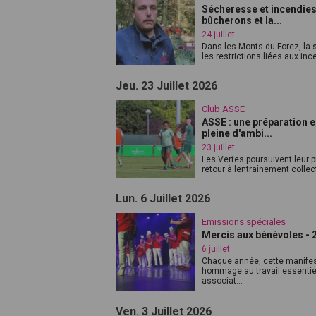
Sécheresse et incendies 
bûcherons et la...
24 juillet
Dans les Monts du Forez, la
les restrictions liées aux ince
Jeu. 23 Juillet 2026
Club ASSE
ASSE : une préparation e
pleine d'ambi...
23 juillet
Les Vertes poursuivent leur p
retour à lentraînement collecti
Lun. 6 Juillet 2026
Emissions spéciales
Mercis aux bénévoles - 
6 juillet
Chaque année, cette manifes
hommage au travail essentie
associat...
Ven. 3 Juillet 2026