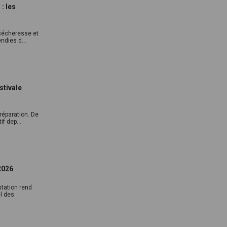
: les
 sécheresse et
ndies d...
stivale
réparation. De
f dep...
2026
tation rend
l des