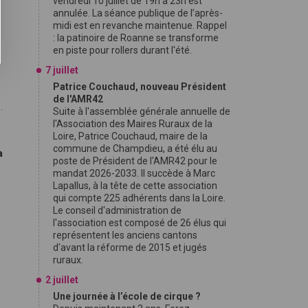
vendredi 10 juillet de 19h à 23h est
annulée. La séance publique de l’après-
midi est en revanche maintenue. Rappel
: la patinoire de Roanne se transforme
en piste pour rollers durant l'été.
t
7 juillet
Patrice Couchaud, nouveau Président
de l'AMR42
.
Suite à l'assemblée générale annuelle de
l'Association des Maires Ruraux de la
Loire, Patrice Couchaud, maire de la
commune de Champdieu, a été élu au
a
poste de Président de l'AMR42 pour le
mandat 2026-2033. Il succède à Marc
Lapallus, à la tête de cette association
qui compte 225 adhérents dans la Loire.
Le conseil d'administration de
l'association est composé de 26 élus qui
représentent les anciens cantons
d'avant la réforme de 2015 et jugés
ruraux.
2 juillet
Une journée à l’école de cirque ?