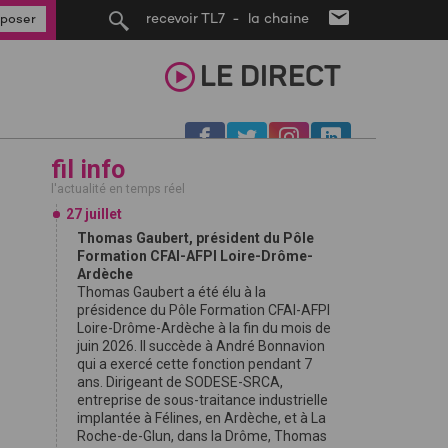
recevoir TL7 - la chaine
poser
LE
DIRECT
fil info
l'actualité en temps réel
27 juillet
Thomas Gaubert, président du Pôle
Formation CFAI-AFPI Loire-Drôme-
Ardèche
Thomas Gaubert a été élu à la
présidence du Pôle Formation CFAI-AFPI
Loire-Drôme-Ardèche à la fin du mois de
juin 2026. Il succède à André Bonnavion
qui a exercé cette fonction pendant 7
ans. Dirigeant de SODESE-SRCA,
entreprise de sous-traitance industrielle
implantée à Félines, en Ardèche, et à La
Roche-de-Glun, dans la Drôme, Thomas