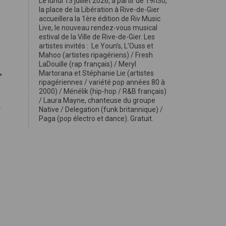
Le lundi 13 juillet 2026, à partir de 19h30,
la place de la Libération à Rive-de-Gier
accueillera la 1ère édition de Riv Music
Live, le nouveau rendez-vous musical
estival de la Ville de Rive-de-Gier. Les
artistes invités : Le Youn’s, L'Ouss et
Mahoo (artistes ripagériens) / Fresh
LaDouille (rap français) / Meryl
,
Martorana et Stéphanie Lie (artistes
ripagériennes / variété pop années 80 à
2000) / Ménélik (hip-hop / R&B français)
/ Laura Mayne, chanteuse du groupe
.
Native / Delegation (funk britannique) /
Paga (pop électro et dance). Gratuit.
s