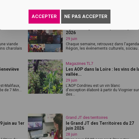
t Côtes du
La Fourme de Montbrison est un fromage
veau
AOP emblématique du Forez dont la
product...
ACCEPTER
NE PAS ACCEPTER
Agenda Région
le boeuf de
Agenda Région du 29 juin au 5 juille
2026
29 juin
une viande
Chaque semaine, retrouvez dans l'agenda
ns charolais
Région, les événements culturels, sociau..
Magazines TL7
Geneviève
Les AOP dans la Loire : les vins de l
vallée...
29 juin
st-Malifaux,
L'AOP Condrieu est un vin blanc
e de 7 Min...
d'exception élaboré à partir du Viognier sur
des...
Grand JT des territoires
 juin au 1er
le Grand JT des Territoires du 27
juin 2026
28 juin