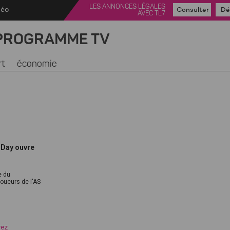
LES ANNONCES LÉGALES
déo
Consulter
Dé
AVEC TL7
PROGRAMME TV
rt
économie
a Day ouvre
e du
joueurs de l'AS
rez