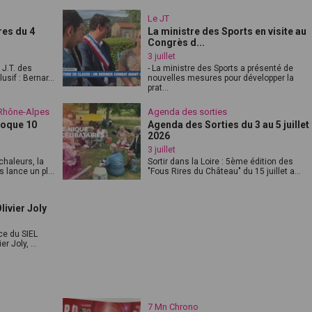
Le JT
res du 4
La ministre des Sports en visite au
Congrès d...
3 juillet
J.T. des
- La ministre des Sports a présenté de
sif : Bernar...
nouvelles mesures pour développer la
prat...
-Rhône-Alpes
Agenda des sorties
loque 10
Agenda des Sorties du 3 au 5 juillet
2026
3 juillet
chaleurs, la
Sortir dans la Loire : 5ème édition des
lance un pl...
"Fous Rires du Château" du 15 juillet a...
ivier Joly
ce du SIEL
er Joly, ...
7 Mn Chrono