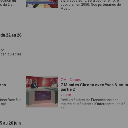
 édition du
Vivre sous 50 °C sera peut-être notre
 du 2 a...
quotidien en 2050. Nos partenaires de
Mos...
 du 22 au 26
ion
 canicule : les
7 Mn Chrono
ions
7 Minutes Chrono avec Yves Nicoiin
partie 2
26 juin
tions face à la
Réélu président de l'Association des
opé...
maires et présidents d'intercommunalité
de ...
 au 28 juin