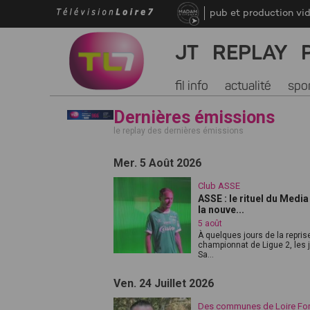
pub et production vi
JT
REPLAY
fil info
actualité
spo
Dernières émissions
le replay des dernières émissions
Mer. 5 Août 2026
Club ASSE
ASSE : le rituel du Medi
la nouve...
5 août
À quelques jours de la repris
championnat de Ligue 2, les 
Sa...
Ven. 24 Juillet 2026
Des communes de Loire Fo