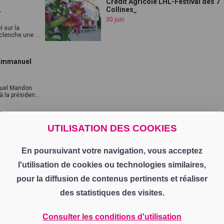
Credit Agricole LHL-Festival des 7
.
Collines_
30 juin
l sur la
clenche une ...
 Emmanuel
nuel Mandon
 la présiden...
UTILISATION DES COOKIES
Le JT
s outdoor
Léon Marchand présent lors des
championnats d...
En poursuivant votre navigation, vous acceptez
29 juin
l'utilisation de cookies ou technologies similaires,
- Un accident de baignade est survenu au
bassin du Janon, à Terrenoire, mobilisa...
pour la diffusion de contenus pertinents et réaliser
des statistiques des visites.
Magazines TL7
es vins des
Les APO dans la Loire : les
fromages de la Lo...
Consulter les conditions d'utilisation
29 juin