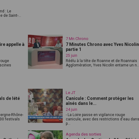
nd : Le
 de Saint-...
7 Mn Chrono
re appelle à
7 Minutes Chrono avec Yves Nicolin
partie 1
25 juin
 rouge
Réélu à la tête de Roanne et de Roannais
iscines
Agglomération, Yves Nicolin entame un n..
Le JT
ls de lété
Canicule : Comment protéger les
aînés dans le...
24 juin
vergne-Rhône-
- La Loire passe en vigilance rouge
0 festivals
canicule, avec des restrictions d'eau dan
p...
Agenda des sorties