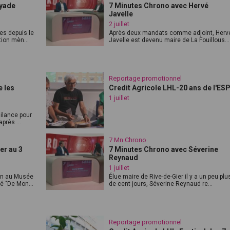
oyade
7 Minutes Chrono avec Hervé
Javelle
2 juillet
es depuis le
Après deux mandats comme adjoint, Herv
tion mèn...
Javelle est devenu maire de La Fouillous...
Reportage promotionnel
 les
Credit Agricole LHL-20 ans de l'ES
1 juillet
gilance pour
près ...
7 Mn Chrono
er au 3
7 Minutes Chrono avec Séverine
Reynaud
1 juillet
ion au Musée
Élue maire de Rive-de-Gier il y a un peu plu
é "De Mon...
de cent jours, Séverine Reynaud re...
Reportage promotionnel