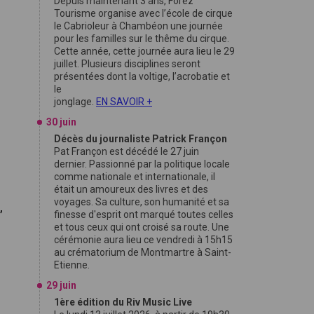
Depuis maintenant 3 ans, Forez
Tourisme organise avec l’école de cirque
le Cabrioleur à Chambéon une journée
pour les familles sur le thême du cirque.
Cette année, cette journée aura lieu le 29
juillet. Plusieurs disciplines seront
présentées dont la voltige, l’acrobatie et
le
jonglage.
EN SAVOIR +
30 juin
Décès du journaliste Patrick Françon
Pat Françon est décédé le 27 juin
dernier. Passionné par la politique locale
comme nationale et internationale, il
était un amoureux des livres et des
voyages. Sa culture, son humanité et sa
,
finesse d'esprit ont marqué toutes celles
et tous ceux qui ont croisé sa route. Une
cérémonie aura lieu ce vendredi à 15h15
au crématorium de Montmartre à Saint-
Etienne.
29 juin
1ère édition du Riv Music Live