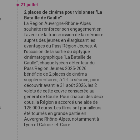
21 juillet
2 places de cinéma pour visionner "La
Bataille de Gaulle"
é
La Région Auvergne-Rhône-Alpes
souhaite renforcer son engagement en
faveur de la transmission de la mémoire
auprès des jeunes en élargissant les
avantages du Pass'Région Jeunes. À
l'occasion de la sortie du diptyque
P
cinématographique "La Bataille de
Gaulle", chaque lycéen détenteur du
Pass'Région Jeunes 2025-2026
bénéficie de 2 places de cinéma
supplémentaires, à 1 € la séance, pour
découvrir avant le 31 août 2026, les 2
volets de cette œuvre consacrée au
général de Gaulle. Pour chacun des deux
opus, la Région a accordé une aide de
s
125 000 euros. Les films ont par ailleurs
été tournés en grande partie en
Auvergne Rhône-Alpes, notamment à
Lyon et Caluire-et-Cuire.