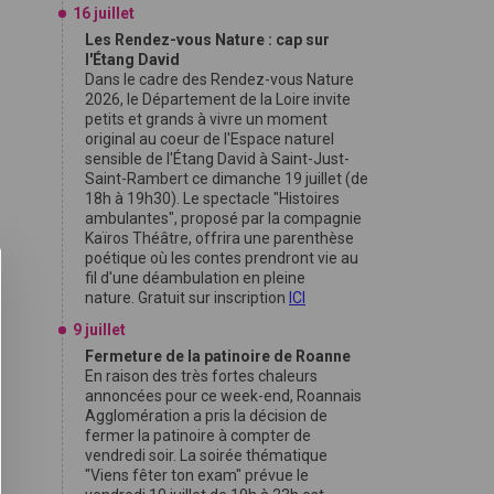
16 juillet
Les Rendez-vous Nature : cap sur
l'Étang David
Dans le cadre des Rendez-vous Nature
2026, le Département de la Loire invite
petits et grands à vivre un moment
original au coeur de l'Espace naturel
sensible de l'Étang David à Saint-Just-
Saint-Rambert ce dimanche 19 juillet (de
18h à 19h30). Le spectacle "Histoires
ambulantes", proposé par la compagnie
Kaïros Théâtre, offrira une parenthèse
poétique où les contes prendront vie au
fil d'une déambulation en pleine
nature. Gratuit sur inscription
ICI
9 juillet
Fermeture de la patinoire de Roanne
En raison des très fortes chaleurs
annoncées pour ce week-end, Roannais
Agglomération a pris la décision de
fermer la patinoire à compter de
vendredi soir. La soirée thématique
"Viens fêter ton exam" prévue le