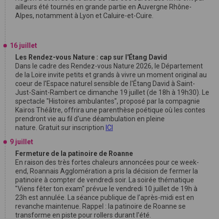
ailleurs été tournés en grande partie en Auvergne Rhône-
Alpes, notamment à Lyon et Caluire-et-Cuire.
16 juillet
Les Rendez-vous Nature : cap sur l'Étang David
Dans le cadre des Rendez-vous Nature 2026, le Département
de la Loire invite petits et grands à vivre un moment original au
coeur de l'Espace naturel sensible de l'Étang David à Saint-
Just-Saint-Rambert ce dimanche 19 juillet (de 18h à 19h30). Le
spectacle "Histoires ambulantes", proposé par la compagnie
Kaïros Théâtre, offrira une parenthèse poétique où les contes
prendront vie au fil d'une déambulation en pleine
nature. Gratuit sur inscription
ICI
9 juillet
Fermeture de la patinoire de Roanne
En raison des très fortes chaleurs annoncées pour ce week-
end, Roannais Agglomération a pris la décision de fermer la
patinoire à compter de vendredi soir. La soirée thématique
"Viens fêter ton exam" prévue le vendredi 10 juillet de 19h à
23h est annulée. La séance publique de l’après-midi est en
revanche maintenue. Rappel : la patinoire de Roanne se
transforme en piste pour rollers durant l'été.