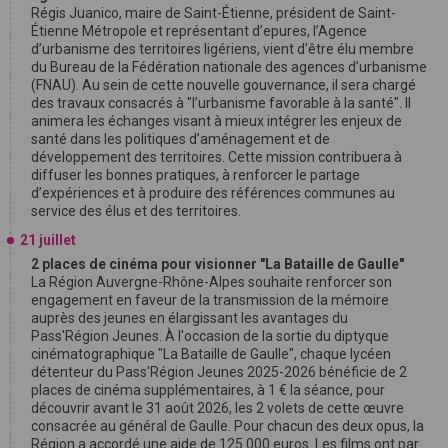
Régis Juanico, maire de Saint-Étienne, président de Saint-
Étienne Métropole et représentant d’epures, l’Agence
d’urbanisme des territoires ligériens, vient d'être élu membre
du Bureau de la Fédération nationale des agences d’urbanisme
(FNAU). Au sein de cette nouvelle gouvernance, il sera chargé
des travaux consacrés à "l’urbanisme favorable à la santé". Il
animera les échanges visant à mieux intégrer les enjeux de
santé dans les politiques d’aménagement et de
développement des territoires. Cette mission contribuera à
diffuser les bonnes pratiques, à renforcer le partage
d’expériences et à produire des références communes au
service des élus et des territoires.
21 juillet
2 places de cinéma pour visionner "La Bataille de Gaulle"
La Région Auvergne-Rhône-Alpes souhaite renforcer son
engagement en faveur de la transmission de la mémoire
auprès des jeunes en élargissant les avantages du
Pass'Région Jeunes. À l'occasion de la sortie du diptyque
cinématographique "La Bataille de Gaulle", chaque lycéen
détenteur du Pass'Région Jeunes 2025-2026 bénéficie de 2
places de cinéma supplémentaires, à 1 € la séance, pour
découvrir avant le 31 août 2026, les 2 volets de cette œuvre
consacrée au général de Gaulle. Pour chacun des deux opus, la
Région a accordé une aide de 125 000 euros. Les films ont par