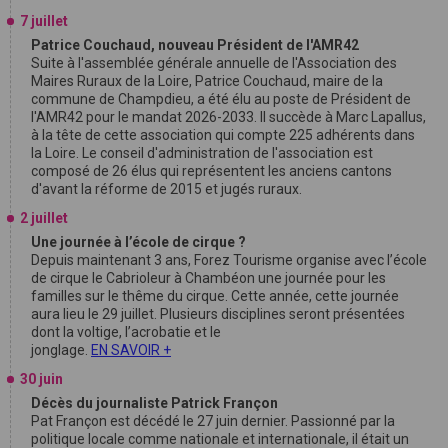
7 juillet
Patrice Couchaud, nouveau Président de l'AMR42
Suite à l'assemblée générale annuelle de l'Association des
Maires Ruraux de la Loire, Patrice Couchaud, maire de la
commune de Champdieu, a été élu au poste de Président de
l'AMR42 pour le mandat 2026-2033. Il succède à Marc Lapallus,
à la tête de cette association qui compte 225 adhérents dans
la Loire. Le conseil d'administration de l'association est
composé de 26 élus qui représentent les anciens cantons
d'avant la réforme de 2015 et jugés ruraux.
2 juillet
Une journée à l’école de cirque ?
Depuis maintenant 3 ans, Forez Tourisme organise avec l’école
de cirque le Cabrioleur à Chambéon une journée pour les
familles sur le thême du cirque. Cette année, cette journée
aura lieu le 29 juillet. Plusieurs disciplines seront présentées
dont la voltige, l’acrobatie et le
jonglage.
EN SAVOIR +
30 juin
Décès du journaliste Patrick Françon
Pat Françon est décédé le 27 juin dernier. Passionné par la
politique locale comme nationale et internationale, il était un