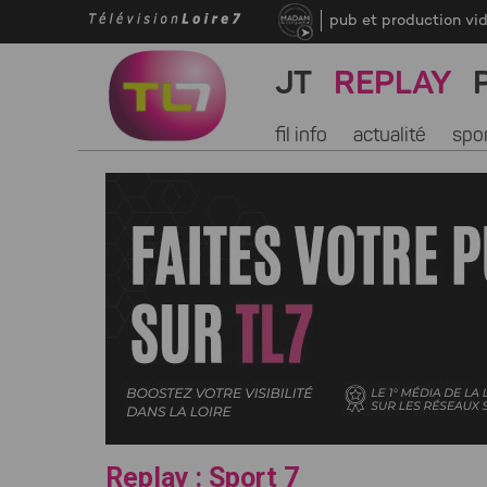
pub et production vi
JT
REPLAY
fil info
actualité
spo
Replay : Sport 7