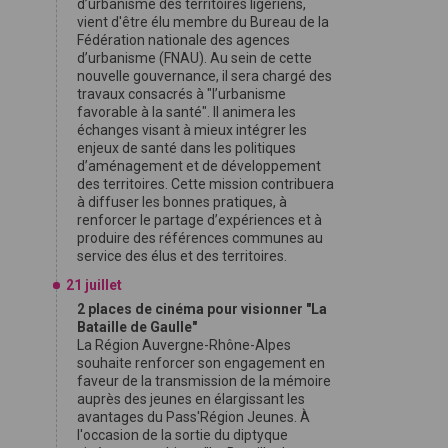
d’urbanisme des territoires ligériens,
vient d'être élu membre du Bureau de la
Fédération nationale des agences
d’urbanisme (FNAU). Au sein de cette
nouvelle gouvernance, il sera chargé des
travaux consacrés à "l’urbanisme
favorable à la santé". Il animera les
échanges visant à mieux intégrer les
enjeux de santé dans les politiques
d’aménagement et de développement
des territoires. Cette mission contribuera
à diffuser les bonnes pratiques, à
renforcer le partage d’expériences et à
produire des références communes au
service des élus et des territoires.
21 juillet
2 places de cinéma pour visionner "La
Bataille de Gaulle"
La Région Auvergne-Rhône-Alpes
souhaite renforcer son engagement en
faveur de la transmission de la mémoire
auprès des jeunes en élargissant les
avantages du Pass'Région Jeunes. À
l'occasion de la sortie du diptyque