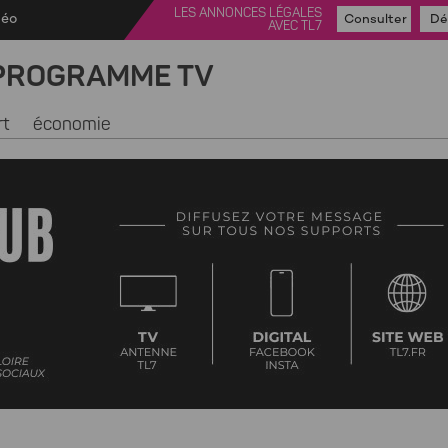
LES ANNONCES LÉGALES
déo
Consulter
Dé
AVEC TL7
PROGRAMME TV
rt
économie