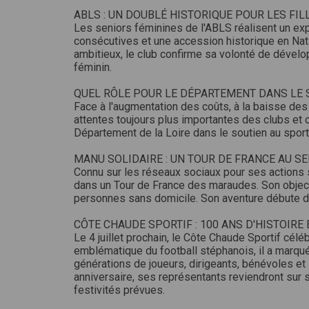
ABLS : UN DOUBLÉ HISTORIQUE POUR LES FIL
Les seniors féminines de l'ABLS réalisent un ex
consécutives et une accession historique en Natio
ambitieux, le club confirme sa volonté de dével
féminin.
QUEL RÔLE POUR LE DÉPARTEMENT DANS LE 
Face à l'augmentation des coûts, à la baisse des
attentes toujours plus importantes des clubs et o
Département de la Loire dans le soutien au sport
MANU SOLIDAIRE : UN TOUR DE FRANCE AU S
Connu sur les réseaux sociaux pour ses actions s
dans un Tour de France des maraudes. Son objecti
personnes sans domicile. Son aventure débute da
CÔTE CHAUDE SPORTIF : 100 ANS D'HISTOIRE
Le 4 juillet prochain, le Côte Chaude Sportif célé
emblématique du football stéphanois, il a marqué 
générations de joueurs, dirigeants, bénévoles et
anniversaire, ses représentants reviendront sur s
festivités prévues.