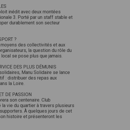
LES
ploit inédit avec deux montées
nale 3. Porté par un staff stable et
opper durablement son secteur
SPORT ?
 moyens des collectivités et aux
rganisateurs, la question du rôle du
 local se pose plus que jamais.
ERVICE DES PLUS DÉMUNIS
olidaires, Manu Solidaire se lance
f : distribuer des repas aux
ns la Loire.
 ET DE PASSION
brera son centenaire. Club
la vie du quartier à travers plusieurs
 supporters. À quelques jours de cet
on histoire et présenteront les