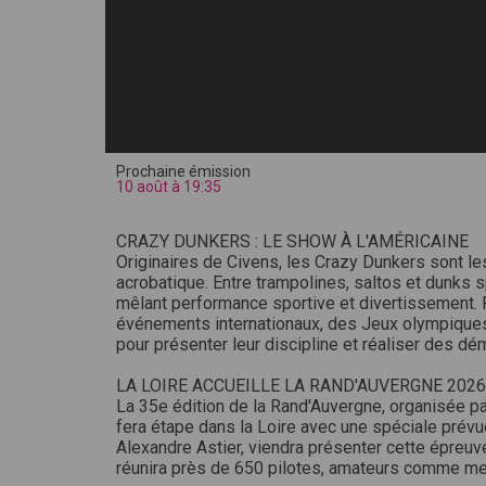
Prochaine émission
10 août à 19:35
CRAZY DUNKERS : LE SHOW À L'AMÉRICAINE
Originaires de Civens, les Crazy Dunkers sont le
acrobatique. Entre trampolines, saltos et dunks 
mêlant performance sportive et divertissement. 
événements internationaux, des Jeux olympiques à
pour présenter leur discipline et réaliser des dé
LA LOIRE ACCUEILLE LA RAND'AUVERGNE 2026
La 35e édition de la Rand'Auvergne, organisée pa
fera étape dans la Loire avec une spéciale prévu
Alexandre Astier, viendra présenter cette épreuv
réunira près de 650 pilotes, amateurs comme me