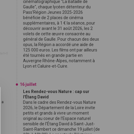
cinématographique "La Bataille de
Gaulle", chaque lycéen détenteur du
Pass'Région Jeunes 2025-2026
bénéficie de 2 places de cinéma
supplémentaires, à 1 € la séance, pour
découvrir avant le 31 août 2026, les 2
volets de cette œuvre consacrée au
général de Gaulle. Pour chacun des deux
opus, la Région a accordé une aide de
125 000 euros. Les films ont par ailleurs
tart=0
été tournés en grande partie en
Auvergne Rhône-Alpes, notamment à
Lyon et Caluire-et-Cuire.
16 juillet
Les Rendez-vous Nature : cap sur
l'Étang David
R a
Dans le cadre des Rendez-vous Nature
2026, le Département de la Loire invite
petits et grands à vivre un moment
original au coeur de l'Espace naturel
sensible de l'Étang David à Saint-Just-
Saint-Rambert ce dimanche 19 juillet (de