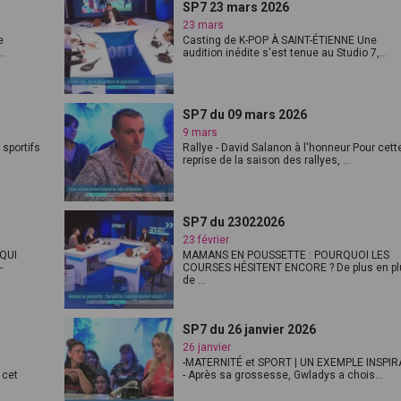
SP7 23 mars 2026
23 mars
e
Casting de K-POP À SAINT-ÉTIENNE Une
..
audition inédite s'est tenue au Studio 7,...
SP7 du 09 mars 2026
9 mars
 sportifs
Rallye - David Salanon à l'honneur Pour cett
reprise de la saison des rallyes, ...
SP7 du 23022026
23 février
QUI
MAMANS EN POUSSETTE : POURQUOI LES
-
COURSES HÉSITENT ENCORE ? De plus en pl
de ...
SP7 du 26 janvier 2026
26 janvier
-MATERNITÉ et SPORT | UN EXEMPLE INSPI
 cet
- Après sa grossesse, Gwladys a chois...