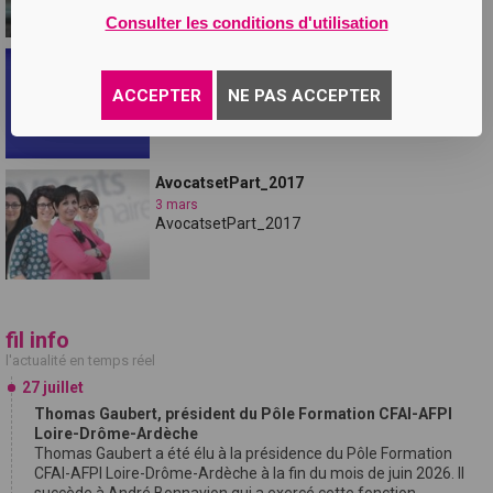
Consulter les conditions d'utilisation
Comice Feurs 2017
14 mars
ACCEPTER
NE PAS ACCEPTER
Sponsoring Comice Feurs 2017
AvocatsetPart_2017
3 mars
AvocatsetPart_2017
fil info
l'actualité en temps réel
27 juillet
Thomas Gaubert, président du Pôle Formation CFAI-AFPI
Loire-Drôme-Ardèche
Thomas Gaubert a été élu à la présidence du Pôle Formation
CFAI-AFPI Loire-Drôme-Ardèche à la fin du mois de juin 2026. Il
succède à André Bonnavion qui a exercé cette fonction