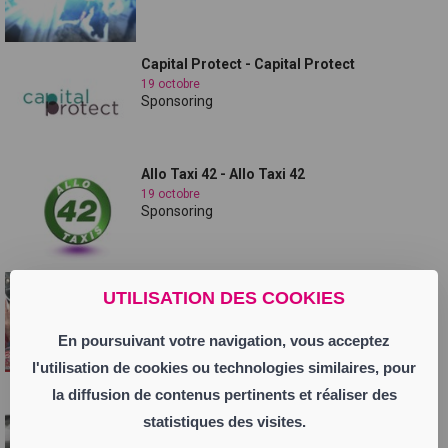
Capital Protect - Capital Protect
19 octobre
Sponsoring
Allo Taxi 42 - Allo Taxi 42
19 octobre
Sponsoring
Teaser Xtreme Drive Show - Teaser Xtreme
UTILISATION DES COOKIES
Dri...
6 septembre
Septembre 2017
En poursuivant votre navigation, vous acceptez
l'utilisation de cookies ou technologies similaires, pour
ErickPostal_UNIEUX
la diffusion de contenus pertinents et réaliser des
14 mars
statistiques des visites.
Sponsoring ErickPostal_UNIEUX