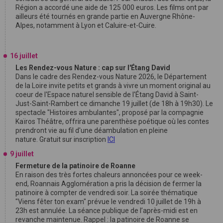
Région a accordé une aide de 125 000 euros. Les films ont par
ailleurs été tournés en grande partie en Auvergne Rhône-
Alpes, notamment à Lyon et Caluire-et-Cuire.
16 juillet
Les Rendez-vous Nature : cap sur l'Étang David
Dans le cadre des Rendez-vous Nature 2026, le Département
de la Loire invite petits et grands à vivre un moment original au
coeur de l'Espace naturel sensible de l'Étang David à Saint-
Just-Saint-Rambert ce dimanche 19 juillet (de 18h à 19h30). Le
spectacle "Histoires ambulantes", proposé par la compagnie
Kaïros Théâtre, offrira une parenthèse poétique où les contes
prendront vie au fil d'une déambulation en pleine
nature. Gratuit sur inscription
ICI
9 juillet
Fermeture de la patinoire de Roanne
En raison des très fortes chaleurs annoncées pour ce week-
end, Roannais Agglomération a pris la décision de fermer la
patinoire à compter de vendredi soir. La soirée thématique
"Viens fêter ton exam" prévue le vendredi 10 juillet de 19h à
23h est annulée. La séance publique de l’après-midi est en
revanche maintenue. Rappel : la patinoire de Roanne se