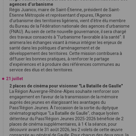
agences d’urbanisme
Régis Juanico, maire de Saint-Étienne, président de Saint-
Étienne Métropole et représentant d’epures, l’Agence
d’urbanisme des territoires ligériens, vient d'être élu membre
du Bureau de la Fédération nationale des agences d’urbanisme
(FNAU). Au sein de cette nouvelle gouvernance, il sera chargé
des travaux consacrés à "l’urbanisme favorable à la santé". Il
animera les échanges visant à mieux intégrer les enjeux de
santé dans les politiques d’aménagement et de
développement des territoires. Cette mission contribuera à
diffuser les bonnes pratiques, à renforcer le partage
d’expériences et à produire des références communes au
service des élus et des territoires.
21 juillet
2 places de cinéma pour visionner "La Bataille de Gaulle"
La Région Auvergne-Rhône-Alpes souhaite renforcer son
engagement en faveur de la transmission de la mémoire
auprès des jeunes en élargissant les avantages du
Pass'Région Jeunes. À l'occasion de la sortie du diptyque
cinématographique "La Bataille de Gaulle", chaque lycéen
détenteur du Pass'Région Jeunes 2025-2026 bénéficie de 2
places de cinéma supplémentaires, à 1 € la séance, pour
découvrir avant le 31 août 2026, les 2 volets de cette œuvre
consacrée au général de Gaulle. Pour chacun des deux opus, la