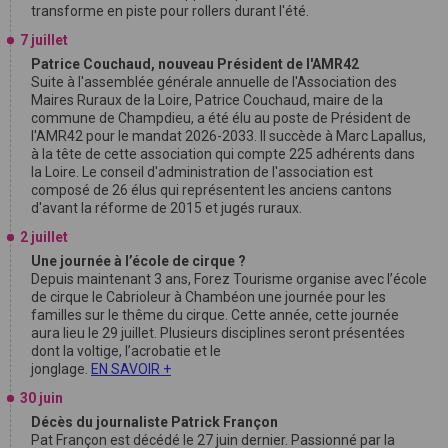
transforme en piste pour rollers durant l'été.
7 juillet
Patrice Couchaud, nouveau Président de l'AMR42
Suite à l'assemblée générale annuelle de l'Association des
Maires Ruraux de la Loire, Patrice Couchaud, maire de la
commune de Champdieu, a été élu au poste de Président de
l'AMR42 pour le mandat 2026-2033. Il succède à Marc Lapallus,
à la tête de cette association qui compte 225 adhérents dans
la Loire. Le conseil d'administration de l'association est
composé de 26 élus qui représentent les anciens cantons
d'avant la réforme de 2015 et jugés ruraux.
2 juillet
Une journée à l’école de cirque ?
Depuis maintenant 3 ans, Forez Tourisme organise avec l’école
de cirque le Cabrioleur à Chambéon une journée pour les
familles sur le thême du cirque. Cette année, cette journée
aura lieu le 29 juillet. Plusieurs disciplines seront présentées
dont la voltige, l’acrobatie et le
jonglage.
EN SAVOIR +
30 juin
Décès du journaliste Patrick Françon
Pat Françon est décédé le 27 juin dernier. Passionné par la