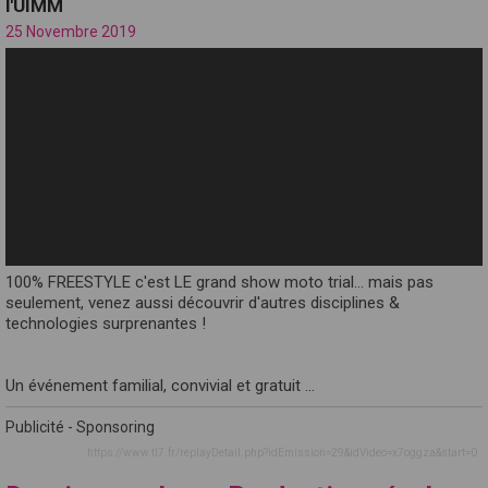
l'UIMM
25 Novembre 2019
100% FREESTYLE c'est LE grand show moto trial... mais pas
seulement, venez aussi découvrir d'autres disciplines &
technologies surprenantes !
Un événement familial, convivial et gratuit ...
Publicité - Sponsoring
https://www.tl7.fr/replayDetail.php?idEmission=29&idVideo=x7oggza&start=0