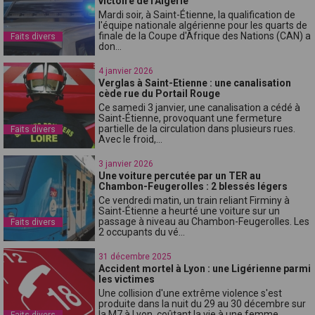
victoire de l'Algérie
Mardi soir, à Saint-Étienne, la qualification de
l'équipe nationale algérienne pour les quarts de
finale de la Coupe d'Afrique des Nations (CAN) a
Faits divers
don...
4 janvier 2026
Verglas à Saint-Etienne : une canalisation
cède rue du Portail Rouge
Ce samedi 3 janvier, une canalisation a cédé à
Saint-Étienne, provoquant une fermeture
partielle de la circulation dans plusieurs rues.
Faits divers
Avec le froid,...
3 janvier 2026
Une voiture percutée par un TER au
Chambon-Feugerolles : 2 blessés légers
Ce vendredi matin, un train reliant Firminy à
Saint-Étienne a heurté une voiture sur un
passage à niveau au Chambon-Feugerolles. Les
Faits divers
2 occupants du vé...
31 décembre 2025
Accident mortel à Lyon : une Ligérienne parmi
les victimes
Une collision d'une extrême violence s'est
produite dans la nuit du 29 au 30 décembre sur
la M7 à Lyon, coûtant la vie à une femme
Faits divers