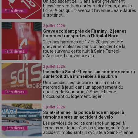
Un adolescent de 13 ans a été grièvement
blessé ce vendredi après-midi à Feurs, dans la
Loire. Alors qu'il traversait l'avenue Jean-Jaurès
Faits divers
à trottinet...
3 juillet 2026
Grave accident près de Firminy : 2 jeunes
hommes transportés à l'hôpital Nord
2 jeunes hommes de 17 et 20 ans ont été
grièvement blessés dans un accident de la
route survenu cette nuit à Saint-Ferréol-
Faits divers
d'Auroure. Leur voiture a p...
2 juillet 2026
Incendie à Saint-Étienne : un homme secouru
sur le toit d'un immeuble à Beaubrun
Un incendie s'est déclaré dans la nuit de
mercredi à jeudi dans un appartement du
quartier de Beaubrun, à Saint-Étienne.
Faits divers
L'occupant du logement, légèr...
1 juillet 2026
Saint-Etienne : la police lance un appel à
témoins après un accident de vélo
Les services de police ont lancé un appel à
témoins sur leurs réseaux sociaux, suite à un
Faits divers
accident impliquant un cycliste à Saint-Etienne.