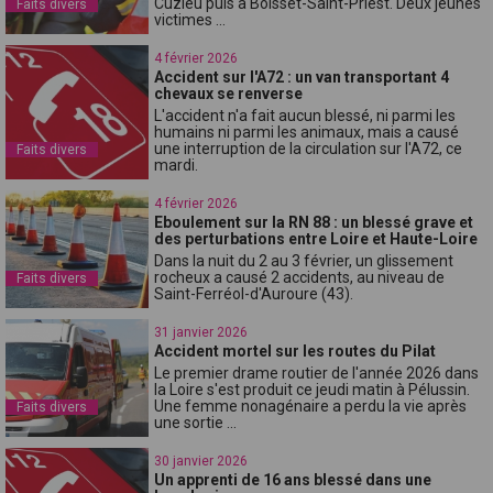
Cuzieu puis à Boisset-Saint-Priest. Deux jeunes
Faits divers
victimes ...
4 février 2026
Accident sur l'A72 : un van transportant 4
chevaux se renverse
L'accident n'a fait aucun blessé, ni parmi les
humains ni parmi les animaux, mais a causé
une interruption de la circulation sur l'A72, ce
Faits divers
mardi.
4 février 2026
Eboulement sur la RN 88 : un blessé grave et
des perturbations entre Loire et Haute-Loire
Dans la nuit du 2 au 3 février, un glissement
rocheux a causé 2 accidents, au niveau de
Faits divers
Saint-Ferréol-d'Auroure (43).
31 janvier 2026
Accident mortel sur les routes du Pilat
Le premier drame routier de l'année 2026 dans
la Loire s'est produit ce jeudi matin à Pélussin.
Une femme nonagénaire a perdu la vie après
Faits divers
une sortie ...
30 janvier 2026
Un apprenti de 16 ans blessé dans une