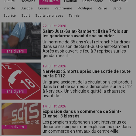
Culture
Elections
Faits divers
Football
Gastronomie
Infomercial
Insolite
Justice
Loisirs
Patrimoine
Politique
Rallye
Santé
Société
Sport
Sports de glisses
Tennis
22 juillet 2026
Saint-Just-Saint-Rambert : il tire 7 fois sur
les gendarmes avant de se suicider
Un homme de 35 ans s'est retranché lundi soir
dans sa maison de Saint-Just-Saint-Rambert.
Après avoir ouvert le feu à 7 reprises sur les
Faits divers
gendarmes, il...
19 juillet 2026
Nervieux : 2 morts après une sortie de route
sur la D112
Un grave accident de la circulation s'est produit
dans la nuit de samedi à dimanche, sur la D112
à Nervieux. Un véhicule a quitté la chaussée
Faits divers
avant de...
14 juillet 2026
Explosion dans un commerce de Saint-
Etienne : 3 blessés
Les pompiers stéphanois sont intervenus ce
dimanche soir pour une explosion au gaz dans
Faits divers
un commerce en travaux du centre-ville.