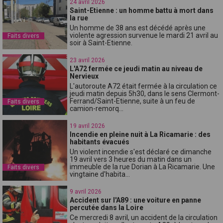
24 avril 2026
Saint-Etienne : un homme battu à mort dans
la rue
Un homme de 38 ans est décédé après une
violente agression survenue le mardi 21 avril au
Faits divers
soir à Saint-Etienne.
23 avril 2026
L'A72 fermée ce jeudi matin au niveau de
Nervieux
L'autoroute A72 était fermée à la circulation ce
jeudi matin depuis 5h30, dans le sens Clermont-
Ferrand/Saint-Etienne, suite à un feu de
Faits divers
camion-remorq...
19 avril 2026
Incendie en pleine nuit à La Ricamarie : des
habitants évacués
Un violent incendie s'est déclaré ce dimanche
19 avril vers 3 heures du matin dans un
immeuble de la rue Dorian à La Ricamarie. Une
Faits divers
vingtaine d'habita...
9 avril 2026
Accident sur l'A89 : une voiture en panne
percutée dans la Loire
Ce mercredi 8 avril, un accident de la circulation