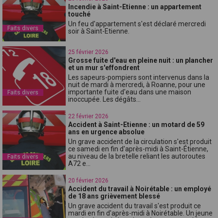
Incendie à Saint-Etienne : un appartement
touché
Un feu d'appartement s'est déclaré mercredi
Faits divers
soir à Saint-Etienne.
25 février 2026
Grosse fuite d'eau en pleine nuit : un plancher
et un mur s'effondrent
Les sapeurs-pompiers sont intervenus dans la
nuit de mardi à mercredi, à Roanne, pour une
importante fuite d'eau dans une maison
Faits divers
inoccupée. Les dégâts...
22 février 2026
Accident à Saint-Etienne : un motard de 59
ans en urgence absolue
Un grave accident de la circulation s'est produit
ce samedi en fin d'après-midi à Saint-Étienne,
au niveau de la bretelle reliant les autoroutes
Faits divers
A72 e...
20 février 2026
Accident du travail à Noirétable : un employé
de 18 ans grièvement blessé
Un grave accident du travail s'est produit ce
mardi en fin d'après-midi à Noirétable. Un jeune