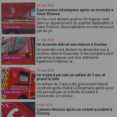
15 mai 2026
2 personnes intoxiquées après un incendie à
Saint-Etienne
Un feu s'est déclaré jeudi en fin d'après-midi
dans un appartement du quartier Badouillère à
Saint-Étienne. Deux habitants ont été secourus
Faits divers
par les po...
11 mai 2026
Un incendie détruit une maison à Ouches
Un incendie s'est déclaré ce dimanche soir à
Ouches, dans le Roannais. Si les pompiers sont
parvenus à sauver une tour attenante
Faits divers
également habitée, la...
10 mai 2026
Un motard percute un enfant de 3 ans et
prend la fuite
Un enfant de 3 ans a été grièvement blessé
vendredi après-midi à La Ricamarie après avoir
été percuté par un individu circulant à
Faits divers
motocross. Le conduc...
9 mai 2026
2 jeunes blessés après un violent accident à
Firminy