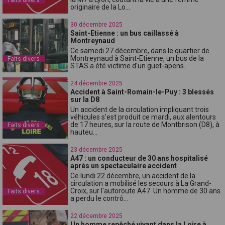
originaire de la Lo...
30 décembre 2025
Saint-Etienne : un bus caillassé à
Montreynaud
Ce samedi 27 décembre, dans le quartier de
Montreynaud à Saint-Etienne, un bus de la
Faits divers
STAS a été victime d'un guet-apens.
24 décembre 2025
Accident à Saint-Romain-le-Puy : 3 blessés
sur la D8
Un accident de la circulation impliquant trois
véhicules s'est produit ce mardi, aux alentours
de 17 heures, sur la route de Montbrison (D8), à
Faits divers
hauteu...
23 décembre 2025
A47 : un conducteur de 30 ans hospitalisé
après un spectaculaire accident
Ce lundi 22 décembre, un accident de la
circulation a mobilisé les secours à La Grand-
Croix, sur l'autoroute A47. Un homme de 30 ans
Faits divers
a perdu le contrô...
22 décembre 2025
Un homme repêché vivant dans la Loire à