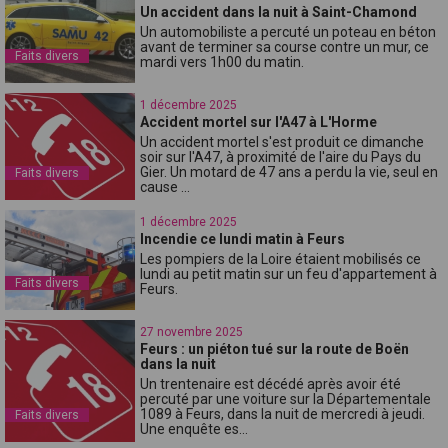
Un accident dans la nuit à Saint-Chamond
Un automobiliste a percuté un poteau en béton
avant de terminer sa course contre un mur, ce
Faits divers
mardi vers 1h00 du matin.
1 décembre 2025
Accident mortel sur l'A47 à L'Horme
Un accident mortel s'est produit ce dimanche
soir sur l'A47, à proximité de l'aire du Pays du
Gier. Un motard de 47 ans a perdu la vie, seul en
Faits divers
cause ...
1 décembre 2025
Incendie ce lundi matin à Feurs
Les pompiers de la Loire étaient mobilisés ce
lundi au petit matin sur un feu d'appartement à
Faits divers
Feurs.
27 novembre 2025
Feurs : un piéton tué sur la route de Boën
dans la nuit
Un trentenaire est décédé après avoir été
percuté par une voiture sur la Départementale
1089 à Feurs, dans la nuit de mercredi à jeudi.
Faits divers
Une enquête es...