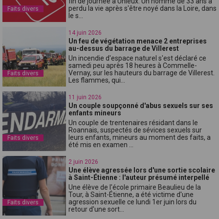
fin de journée à Unieux. Un homme de 33 ans a
perdu la vie après s'être noyé dans la Loire, dans
Faits divers
le s...
14 juin 2026
Un feu de végétation menace 2 entreprises
au-dessus du barrage de Villerest
Un incendie d'espace naturel s'est déclaré ce
samedi peu après 18 heures à Commelle-
Vernay, sur les hauteurs du barrage de Villerest.
Faits divers
Les flammes, qui...
11 juin 2026
Un couple soupçonné d'abus sexuels sur ses
enfants mineurs
Un couple de trentenaires résidant dans le
Roannais, suspectés de sévices sexuels sur
leurs enfants, mineurs au moment des faits, a
Faits divers
été mis en examen ...
2 juin 2026
Une élève agressée lors d'une sortie scolaire
à Saint-Étienne : l'auteur présumé interpellé
Une élève de l'école primaire Beaulieu de la
Tour, à Saint-Étienne, a été victime d'une
agression sexuelle ce lundi 1er juin lors du
Faits divers
retour d'une sort...