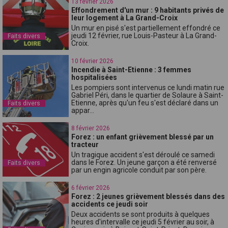
13 février 2026
Effondrement d'un mur : 9 habitants privés de
leur logement à La Grand-Croix
Un mur en pisé s'est partiellement effondré ce
jeudi 12 février, rue Louis-Pasteur à La Grand-
Faits divers
Croix.
10 février 2026
Incendie à Saint-Etienne : 3 femmes
hospitalisées
Les pompiers sont intervenus ce lundi matin rue
Gabriel Péri, dans le quartier de Solaure à Saint-
Etienne, après qu'un feu s'est déclaré dans un
Faits divers
appar...
8 février 2026
Forez : un enfant grièvement blessé par un
tracteur
Un tragique accident s'est déroulé ce samedi
dans le Forez. Un jeune garçon a été renversé
Faits divers
par un engin agricole conduit par son père.
6 février 2026
Forez : 2 jeunes grièvement blessés dans des
accidents ce jeudi soir
Deux accidents se sont produits à quelques
heures d'intervalle ce jeudi 5 février au soir, à