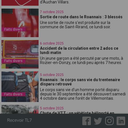
d'Auchan Villars.
7 octobre 2025
Sortie de route dans le Roannais : 3 blessés
Une sortie de route s'est produite sur la
commune de Saint-Rirand, ce lundi soir.
Faits divers
6 octobre 2025
Accident de la circulation entre 2 ados ce
lundi matin
Un jeune garçon a été percuté par une moto, à
Faits divers
Rozier-en-Donzy, ce lundi peu après 7 heures.
5 octobre 2025
Roannais : le corps sans vie du trentenaire
disparu retrouvé
Le corps sans vie d'un homme porté disparu
depuis le 30 septembre a été découvert samedi
Faits divers
4 octobre dans une forêt de Villemontais.
5 octobre 2025
Chute de VTT : un vététiste héliporté en
urgence dans le Gier
Recevoir TL7
Dimanche matin, un vététiste a lourdement
chuté dans un secteur escarpé de la vallée du