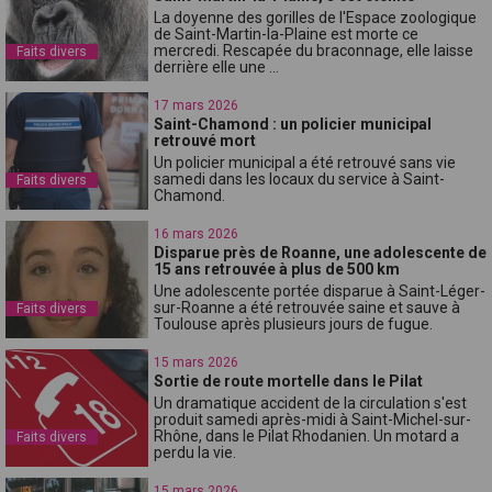
La doyenne des gorilles de l'Espace zoologique
de Saint-Martin-la-Plaine est morte ce
mercredi. Rescapée du braconnage, elle laisse
Faits divers
derrière elle une ...
17 mars 2026
Saint-Chamond : un policier municipal
retrouvé mort
Un policier municipal a été retrouvé sans vie
samedi dans les locaux du service à Saint-
Faits divers
Chamond.
16 mars 2026
Disparue près de Roanne, une adolescente de
15 ans retrouvée à plus de 500 km
Une adolescente portée disparue à Saint-Léger-
sur-Roanne a été retrouvée saine et sauve à
Faits divers
Toulouse après plusieurs jours de fugue.
15 mars 2026
Sortie de route mortelle dans le Pilat
Un dramatique accident de la circulation s'est
produit samedi après-midi à Saint-Michel-sur-
Rhône, dans le Pilat Rhodanien. Un motard a
Faits divers
perdu la vie.
15 mars 2026