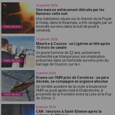
16 janvier 2026
Une maison entièrement détruite par les
flammes cette nuit
Une habitation située sur le chemin de la Poyat
à Violay, dans le Roannais, a été ravagée par un
incendie survenu dans la nuit de jeudi à
Faits divers
vendredi.
10 janvier 2026
Meurtre à Couzon : un Ligérien arrêté après
10 mois de cavale
Un jeune homme de 22 ans, activement
recherché par Interpol pour son implication
présumée dans un homicide survenu près du
Faits divers
barrage de Couzon, sur la c...
9 janvier 2026
Drame sur l'A89 près de Cervières : un père
décède, sa compagne en urgence absolue
Un terrible accident de la route a bouleversé
l'A89 ce jeudi après-midi à Chabreloche, à
proximité de la frontière entre la Loire et le Puy-
Faits divers
de-Dôme. U...
8 janvier 2026
CAN : tensions à Saint-Etienne après la