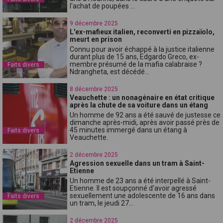
l'achat de poupées ...
9 décembre 2025
L'ex-mafieux italien, reconverti en pizzaïolo,
meurt en prison
Connu pour avoir échappé à la justice italienne
durant plus de 15 ans, Edgardo Greco, ex-
membre présumé de la mafia calabraise ?
Faits divers
Ndrangheta, est décédé...
8 décembre 2025
Veauchette : un nonagénaire en état critique
après la chute de sa voiture dans un étang
Un homme de 92 ans a été sauvé de justesse ce
dimanche après-midi, après avoir passé près de
45 minutes immergé dans un étang à
Faits divers
Veauchette.
2 décembre 2025
Agression sexuelle dans un tram à Saint-
Etienne
Un homme de 23 ans a été interpellé à Saint-
Etienne. Il est soupçonné d'avoir agressé
sexuellement une adolescente de 16 ans dans
Faits divers
un tram, le jeudi 27...
2 décembre 2025