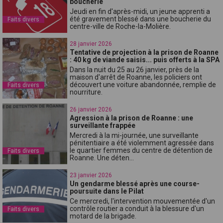
boucherie
Jeudi en fin d'après-midi, un jeune apprenti a
été gravement blessé dans une boucherie du
Faits divers
centre-ville de Roche-la-Molière.
28 janvier 2026
Tentative de projection à la prison de Roanne
: 40 kg de viande saisis... puis offerts à la SPA
Dans la nuit du 25 au 26 janvier, près de la
maison d'arrêt de Roanne, les policiers ont
découvert une voiture abandonnée, remplie de
Faits divers
nourriture.
26 janvier 2026
Agression à la prison de Roanne : une
surveillante frappée
Mercredi à la mi-journée, une surveillante
pénitentiaire a été violemment agressée dans
le quartier femmes du centre de détention de
Faits divers
Roanne. Une déten...
23 janvier 2026
Un gendarme blessé après une course-
poursuite dans le Pilat
Ce mercredi, l'intervention mouvementée d'un
contrôle routier a conduit à la blessure d'un
Faits divers
motard de la brigade.