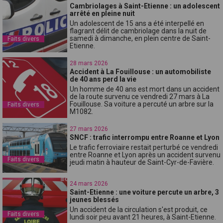
Cambriolages à Saint-Etienne : un adolescent
arrêté en pleine nuit
Un adolescent de 15 ans a été interpellé en
flagrant délit de cambriolage dans la nuit de
samedi à dimanche, en plein centre de Saint-
Faits divers
Etienne.
28 mars 2026
Accident à La Fouillouse : un automobiliste
de 40 ans perd la vie
Un homme de 40 ans est mort dans un accident
de la route survenu ce vendredi 27 mars à La
Fouillouse. Sa voiture a percuté un arbre sur la
Faits divers
M1082.
27 mars 2026
SNCF : trafic interrompu entre Roanne et Lyon
Le trafic ferroviaire restait perturbé ce vendredi
entre Roanne et Lyon après un accident survenu
Faits divers
jeudi matin à hauteur de Saint-Cyr-de-Favière.
24 mars 2026
Saint-Etienne : une voiture percute un arbre, 3
jeunes blessés
Un accident de la circulation s'est produit, ce
Faits divers
lundi soir peu avant 21 heures, à Saint-Etienne.