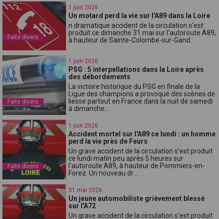
1 juin 2026
Un motard perd la vie sur l'A89 dans la Loire
n dramatique accident de la circulation s'est
produit ce dimanche 31 mai sur l'autoroute A89,
Faits divers
à hauteur de Sainte-Colombe-sur-Gand.
1 juin 2026
PSG : 5 interpellations dans la Loire après
des débordements
La victoire historique du PSG en finale de la
Ligue des champions a provoqué des scènes de
liesse partout en France dans la nuit de samedi
Faits divers
à dimanche....
1 juin 2026
Accident mortel sur l'A89 ce lundi : un homme
perd la vie près de Feurs
Un grave accident de la circulation s'est produit
ce lundi matin peu après 5 heures sur
l'autoroute A89, à hauteur de Pommiers-en-
Faits divers
Forez. Un nouveau dr...
31 mai 2026
Un jeune automobiliste grièvement blessé
sur l'A72
Un grave accident de la circulation s'est produit