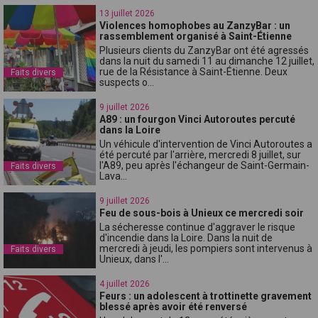
13 juillet 2026
Violences homophobes au ZanzyBar : un
rassemblement organisé à Saint-Étienne
Plusieurs clients du ZanzyBar ont été agressés
dans la nuit du samedi 11 au dimanche 12 juillet,
rue de la Résistance à Saint-Étienne. Deux
Faits divers
suspects o...
9 juillet 2026
A89 : un fourgon Vinci Autoroutes percuté
dans la Loire
Un véhicule d'intervention de Vinci Autoroutes a
été percuté par l'arrière, mercredi 8 juillet, sur
l'A89, peu après l'échangeur de Saint-Germain-
Faits divers
Lava...
9 juillet 2026
Feu de sous-bois à Unieux ce mercredi soir
La sécheresse continue d'aggraver le risque
d'incendie dans la Loire. Dans la nuit de
mercredi à jeudi, les pompiers sont intervenus à
Faits divers
Unieux, dans l'...
4 juillet 2026
Feurs : un adolescent à trottinette gravement
blessé après avoir été renversé