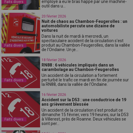
employé a eu le bras happé par une machine-
Faits divers
outil dans u...
20 février 2026
Nuit de chaos au Chambon-Feugerolles : un
automobiliste percute une dizaine de
voitures
Dans la nuit de mardi à mercredi, un
spectaculaire accident de la circulation s'est
produit au Chambon-Feugerolles, dans la vallée
Faits divers
de l'Ondaine. Un je...
18 février 2026
RN88 : 6 véhicules impliqués dans un
carambolage au Chambon-Feugerolles
Un accident de la circulation a fortement
perturbé le trafic ce mardi en fin de journée sur
Faits divers
la RN88, dans la vallée de l'Ondaine.
16 février 2026
Accident sur la D53 : une conductrice de 19
ans grièvement blessée
Un accident de la circulation s'est produit ce
dimanche 15 février, vers 19 heures, sur la D53
à Villerest, près de Roanne. Deux véhicules se
Faits divers
sont per...