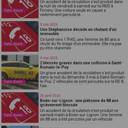
Un accident de la circulation s'est produit dans
la nuit de vendredi à samedi sur la RM3 à
Firminy. Une voiture seule en cause a
Faits divers
violemment percuté le...
5 mai 2026
Une Stéphanoise décède en chutant d'un
immeuble
Ce lundi vers 17h45, une femme de 80 ans a
chuté du 9e étage d'un immeuble. Elle n'a pas
Faits divers
pu être réanimée.
3 mai 2026
2 blessés graves dans une collision à Saint-
Romain-le-Puy
Un grave accident de la circulation s'est produit
dans la nuit du dimanche 3 mai à Saint-Romain-
le-Puy. 2 véhicules se sont percutés sur la RD 8,
Faits divers
fais...
26 avril 2026
Boën-sur-Lignon : une piétonne de 88 ans
grièvement blessée
Un accident de la circulation s'est produit ce
samedi matin à Boën-sur-Lignon. Une femme
Faits divers
de 88 ans a été percutée par un véhicule.