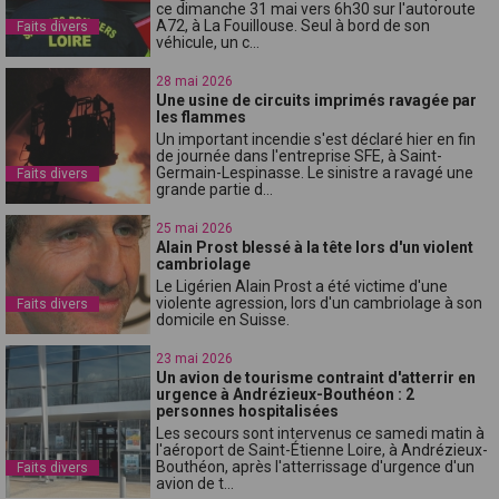
ce dimanche 31 mai vers 6h30 sur l'autoroute
A72, à La Fouillouse. Seul à bord de son
Faits divers
véhicule, un c...
28 mai 2026
Une usine de circuits imprimés ravagée par
les flammes
Un important incendie s'est déclaré hier en fin
de journée dans l'entreprise SFE, à Saint-
Germain-Lespinasse. Le sinistre a ravagé une
Faits divers
grande partie d...
25 mai 2026
Alain Prost blessé à la tête lors d'un violent
cambriolage
Le Ligérien Alain Prost a été victime d'une
violente agression, lors d'un cambriolage à son
Faits divers
domicile en Suisse.
23 mai 2026
Un avion de tourisme contraint d'atterrir en
urgence à Andrézieux-Bouthéon : 2
personnes hospitalisées
Les secours sont intervenus ce samedi matin à
l'aéroport de Saint-Étienne Loire, à Andrézieux-
Bouthéon, après l'atterrissage d'urgence d'un
Faits divers
avion de t...