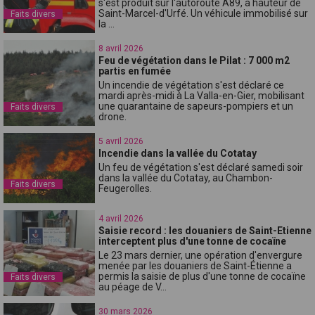
s'est produit sur l'autoroute A89, à hauteur de
Saint-Marcel-d'Urfé. Un véhicule immobilisé sur
Faits divers
la ...
8 avril 2026
Feu de végétation dans le Pilat : 7 000 m2
partis en fumée
Un incendie de végétation s'est déclaré ce
mardi après-midi à La Valla-en-Gier, mobilisant
une quarantaine de sapeurs-pompiers et un
Faits divers
drone.
5 avril 2026
Incendie dans la vallée du Cotatay
Un feu de végétation s'est déclaré samedi soir
dans la vallée du Cotatay, au Chambon-
Faits divers
Feugerolles.
4 avril 2026
Saisie record : les douaniers de Saint-Etienne
interceptent plus d'une tonne de cocaïne
Le 23 mars dernier, une opération d'envergure
menée par les douaniers de Saint-Étienne a
permis la saisie de plus d'une tonne de cocaïne
Faits divers
au péage de V...
30 mars 2026