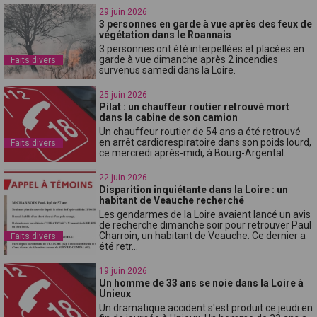
29 juin 2026
3 personnes en garde à vue après des feux de
végétation dans le Roannais
3 personnes ont été interpellées et placées en
garde à vue dimanche après 2 incendies
Faits divers
survenus samedi dans la Loire.
25 juin 2026
Pilat : un chauffeur routier retrouvé mort
dans la cabine de son camion
Un chauffeur routier de 54 ans a été retrouvé
en arrêt cardiorespiratoire dans son poids lourd,
Faits divers
ce mercredi après-midi, à Bourg-Argental.
22 juin 2026
Disparition inquiétante dans la Loire : un
habitant de Veauche recherché
Les gendarmes de la Loire avaient lancé un avis
de recherche dimanche soir pour retrouver Paul
Charroin, un habitant de Veauche. Ce dernier a
Faits divers
été retr...
19 juin 2026
Un homme de 33 ans se noie dans la Loire à
Unieux
Un dramatique accident s'est produit ce jeudi en