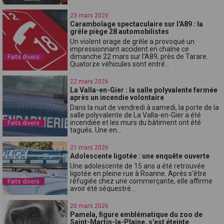
23 mars 2026
Carambolage spectaculaire sur l'A89 : la
grêle piège 28 automobilistes
Un violent orage de grêle a provoqué un
impressionnant accident en chaîne ce
dimanche 22 mars sur l'A89, près de Tarare.
Faits divers
Quatorze véhicules sont entré...
22 mars 2026
La Valla-en-Gier : la salle polyvalente fermée
après un incendie volontaire
Dans la nuit de vendredi à samedi, la porte de la
salle polyvalente de La Valla-en-Gier a été
incendiée et les murs du bâtiment ont été
Faits divers
tagués. Une en...
21 mars 2026
Adolescente ligotée : une enquête ouverte
Une adolescente de 15 ans a été retrouvée
ligotée en pleine rue à Roanne. Après s'être
réfugiée chez une commerçante, elle affirme
Faits divers
avoir été séquestré...
20 mars 2026
Pamela, figure emblématique du zoo de
Saint-Martin-la-Plaine, s'est éteinte