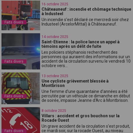
16 octobre 2025
Châteauneuf : incendie et chômage technique
à Industeel
Un incendie s'est déclaré ce mercredi soir chez
Faits divers
Industeel (ArcelorMittal) à Châteauneuf.
14 octobre 2025
Saint-Etienne : la police lance un appel à
témoins après un délit de fuite
Les policiers stéphanois recherchent des
personnes qui auraient des informations sur un
accident de la circulation survenu le vendredi 10
Faits divers
octobre vers...
13 octobre 2025
Une cycliste grièvement blessée à
Montbrison
Une femme d'une quarantaine d'années a été
percutée par un véhicule ce dimanche en début
Faits divers
de soirée, impasse Jeanne d'Arc à Montbrison.
8 octobre 2025
Villars : accident et gros bouchon sur la
Rocade Ouest
Un grave accident de la circulation s'est produit,
ce mardi soir, sur la rocade Ouest, au niveau
Faits divers