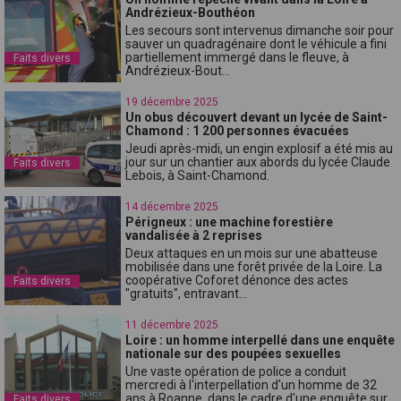
Andrézieux-Bouthéon
Les secours sont intervenus dimanche soir pour
sauver un quadragénaire dont le véhicule a fini
partiellement immergé dans le fleuve, à
Faits divers
Andrézieux-Bout...
19 décembre 2025
Un obus découvert devant un lycée de Saint-
Chamond : 1 200 personnes évacuées
Jeudi après-midi, un engin explosif a été mis au
jour sur un chantier aux abords du lycée Claude
Faits divers
Lebois, à Saint-Chamond.
14 décembre 2025
Périgneux : une machine forestière
vandalisée à 2 reprises
Deux attaques en un mois sur une abatteuse
mobilisée dans une forêt privée de la Loire. La
coopérative Coforet dénonce des actes
Faits divers
"gratuits", entravant...
11 décembre 2025
Loire : un homme interpellé dans une enquête
nationale sur des poupées sexuelles
Une vaste opération de police a conduit
mercredi à l'interpellation d'un homme de 32
ans à Roanne, dans le cadre d'une enquête sur
Faits divers