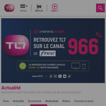
MENU
REPLAY
DIRECT
Actualité
retrouvez toute l'actualité de la chaîne et de ses émissions.
Tous
Actualité
Économie
Basketball
Bilans
Courses à pied