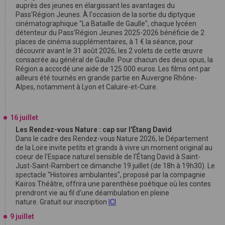
auprès des jeunes en élargissant les avantages du
Pass'Région Jeunes. À l'occasion de la sortie du diptyque
cinématographique "La Bataille de Gaulle", chaque lycéen
détenteur du Pass'Région Jeunes 2025-2026 bénéficie de 2
places de cinéma supplémentaires, à 1 € la séance, pour
découvrir avant le 31 août 2026, les 2 volets de cette œuvre
consacrée au général de Gaulle. Pour chacun des deux opus, la
Région a accordé une aide de 125 000 euros. Les films ont par
ailleurs été tournés en grande partie en Auvergne Rhône-
Alpes, notamment à Lyon et Caluire-et-Cuire.
16 juillet
Les Rendez-vous Nature : cap sur l'Étang David
Dans le cadre des Rendez-vous Nature 2026, le Département
de la Loire invite petits et grands à vivre un moment original au
coeur de l'Espace naturel sensible de l'Étang David à Saint-
Just-Saint-Rambert ce dimanche 19 juillet (de 18h à 19h30). Le
spectacle "Histoires ambulantes", proposé par la compagnie
Kaïros Théâtre, offrira une parenthèse poétique où les contes
prendront vie au fil d'une déambulation en pleine
nature. Gratuit sur inscription
ICI
9 juillet