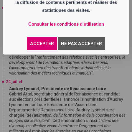
l'actualité en temps réel
la diffusion de contenus pertinents et réaliser des
27 juillet
statistiques des visites.
Thomas Gaubert, président du Pôle Formation CFAI-AFPI
Loire-Drôme-Ardèche
Consulter les conditions d'utilisation
Thomas Gaubert a été élu à la présidence du Pôle Formation
CFAI-AFPI Loire-Drôme-Ardèche à la fin du mois de juin 2026. Il
succède à André Bonnavion qui a exercé cette fonction
pendant 7 ans. Dirigeant de SODESE-SRCA, entreprise de
ACCEPTER
NE PAS ACCEPTER
sous-traitance industrielle implantée à Félines, en Ardèche, et
à La Roche-de-Glun, dans la Drôme, Thomas Gaubert souhaite
développer le "
renforcement des relations avec les entreprises, le
développement de formations adaptées à leurs besoins,
l’accompagnement des transformations industrielles et la
valorisation des métiers techniques et manuels
".
24 juillet
Audrey Lyonnet, Présidente de Renaissance Loire
Gabriel Attal, secrétaire général de Renaissance et candidat
aux élections présidentielles, annonce la nomination d’Audrey
Lyonnet en tant que Présidente de l’Assemblée
Départementale Renaissance Loire. Audrey Lyonnet sera
chargée "
de l’animation, de l’information et de la coordination des
équipes sur le territoire
". Cette nomination s’inscrit "
dans une
dynamique collective visant à renforcer l’engagement des
militants et à mobiliser les énergies en vue des prochaines