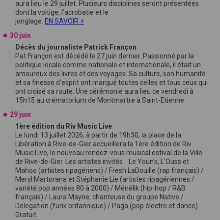
aura lieu le 29 juillet. Plusieurs disciplines seront présentées
dont la voltige, l’acrobatie et le
jonglage.
EN SAVOIR +
30 juin
Décès du journaliste Patrick Françon
Pat Françon est décédé le 27 juin dernier. Passionné par la
politique locale comme nationale et internationale, il était un
amoureux des livres et des voyages. Sa culture, son humanité
et sa finesse d'esprit ont marqué toutes celles et tous ceux qui
ont croisé sa route. Une cérémonie aura lieu ce vendredi à
15h15 au crématorium de Montmartre à Saint-Etienne.
29 juin
1ère édition du Riv Music Live
Le lundi 13 juillet 2026, à partir de 19h30, la place de la
Libération à Rive-de-Gier accueillera la 1ère édition de Riv
Music Live, le nouveau rendez-vous musical estival de la Ville
de Rive-de-Gier. Les artistes invités : Le Youn’s, L'Ouss et
Mahoo (artistes ripagériens) / Fresh LaDouille (rap français) /
Meryl Martorana et Stéphanie Lie (artistes ripagériennes /
variété pop années 80 à 2000) / Ménélik (hip-hop / R&B
français) / Laura Mayne, chanteuse du groupe Native /
Delegation (funk britannique) / Paga (pop électro et dance).
Gratuit.