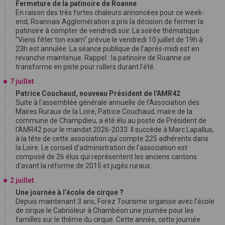
Fermeture de la patinoire de Roanne
En raison des très fortes chaleurs annoncées pour ce week-
end, Roannais Agglomération a pris la décision de fermer la
patinoire à compter de vendredi soir. La soirée thématique
"Viens fêter ton exam" prévue le vendredi 10 juillet de 19h à
23h est annulée. La séance publique de l’après-midi est en
revanche maintenue. Rappel : la patinoire de Roanne se
transforme en piste pour rollers durant l'été.
7 juillet
Patrice Couchaud, nouveau Président de l'AMR42
Suite à l'assemblée générale annuelle de l'Association des
Maires Ruraux de la Loire, Patrice Couchaud, maire de la
commune de Champdieu, a été élu au poste de Président de
l'AMR42 pour le mandat 2026-2033. Il succède à Marc Lapallus,
à la tête de cette association qui compte 225 adhérents dans
la Loire. Le conseil d'administration de l'association est
composé de 26 élus qui représentent les anciens cantons
d'avant la réforme de 2015 et jugés ruraux.
2 juillet
Une journée à l’école de cirque ?
Depuis maintenant 3 ans, Forez Tourisme organise avec l’école
de cirque le Cabrioleur à Chambéon une journée pour les
familles sur le thême du cirque. Cette année, cette journée