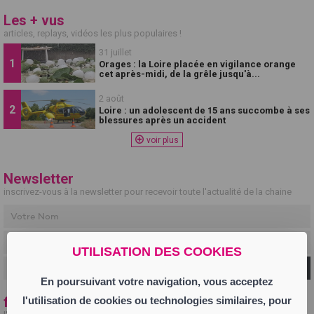
Les + vus
articles, replays, vidéos les plus populaires !
31 juillet
Orages : la Loire placée en vigilance orange
cet après-midi, de la grêle jusqu'à...
2 août
Loire : un adolescent de 15 ans succombe à ses
blessures après un accident
voir plus
Newsletter
inscrivez-vous à la newsletter pour recevoir toute l'actualité de la chaine
UTILISATION DES COOKIES
Ok
En poursuivant votre navigation, vous acceptez
fil info
l'utilisation de cookies ou technologies similaires, pour