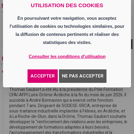
UTILISATION DES COOKIES
Newsletter
inscrivez-vous à la newsletter pour recevoir toute l'actualité de la chaine
En poursuivant votre navigation, vous acceptez
l'utilisation de cookies ou technologies similaires, pour
la diffusion de contenus pertinents et réaliser des
statistiques des visites.
Ok
Consulter les conditions d'utilisation
fil info
l'actualité en temps réel
27 juillet
ACCEPTER
NE PAS ACCEPTER
Thomas Gaubert, président du Pôle Formation CFAI-AFPI
Loire-Drôme-Ardèche
Thomas Gaubert a été élu à la présidence du Pôle Formation
CFAI-AFPI Loire-Drôme-Ardèche à la fin du mois de juin 2026. Il
succède à André Bonnavion qui a exercé cette fonction
pendant 7 ans. Dirigeant de SODESE-SRCA, entreprise de
sous-traitance industrielle implantée à Félines, en Ardèche, et
à La Roche-de-Glun, dans la Drôme, Thomas Gaubert souhaite
développer le "
renforcement des relations avec les entreprises, le
développement de formations adaptées à leurs besoins,
l’accompagnement des transformations industrielles et la