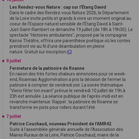
Les Rendez-vous Nature : cap sur l'Étang David
Dans le cadre des Rendez-vous Nature 2026, le Département
de la Loire invite petits et grands à vivre un moment original au
coeur de l'Espace naturel sensible de l'Étang David à Saint-
Just-Saint-Rambert ce dimanche 19 juillet (de 18h à 19h30). Le
spectacle "Histoires ambulantes", proposé par la compagnie
Kaïros Théâtre, offrira une parenthèse poétique où les contes
prendront vie au fil d'une déambulation en pleine
nature. Gratuit sur inscription
ICI
9 juillet
Fermeture de la patinoire de Roanne
En raison des très fortes chaleurs annoncées pour ce week-
end, Roannais Agglomération a pris la décision de fermer la
patinoire à compter de vendredi soir. La soirée thématique
"Viens fêter ton exam" prévue le vendredi 10 juillet de 19h à
23h est annulée. La séance publique de l’après-midi est en
revanche maintenue. Rappel : la patinoire de Roanne se
transforme en piste pour rollers durant l'été.
7 juillet
Patrice Couchaud, nouveau Président de l'AMR42
Suite à l'assemblée générale annuelle de l'Association des
Maires Ruraux de la Loire, Patrice Couchaud, maire de la