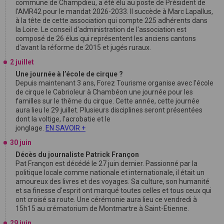
commune de Champdieu, a été élu au poste de Président de
l'AMR42 pour le mandat 2026-2033. Il succède à Marc Lapallus,
à la tête de cette association qui compte 225 adhérents dans
la Loire. Le conseil d'administration de l'association est
composé de 26 élus qui représentent les anciens cantons
d'avant la réforme de 2015 et jugés ruraux.
2 juillet
Une journée à l’école de cirque ?
Depuis maintenant 3 ans, Forez Tourisme organise avec l’école
de cirque le Cabrioleur à Chambéon une journée pour les
familles sur le thême du cirque. Cette année, cette journée
aura lieu le 29 juillet. Plusieurs disciplines seront présentées
dont la voltige, l’acrobatie et le
jonglage.
EN SAVOIR +
30 juin
Décès du journaliste Patrick Françon
Pat Françon est décédé le 27 juin dernier. Passionné par la
politique locale comme nationale et internationale, il était un
amoureux des livres et des voyages. Sa culture, son humanité
et sa finesse d'esprit ont marqué toutes celles et tous ceux qui
ont croisé sa route. Une cérémonie aura lieu ce vendredi à
15h15 au crématorium de Montmartre à Saint-Etienne.
29 juin