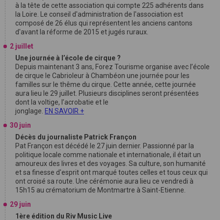
à la tête de cette association qui compte 225 adhérents dans
la Loire. Le conseil d'administration de l'association est
composé de 26 élus qui représentent les anciens cantons
d'avant la réforme de 2015 et jugés ruraux.
2 juillet
Une journée à l’école de cirque ?
Depuis maintenant 3 ans, Forez Tourisme organise avec l’école
de cirque le Cabrioleur à Chambéon une journée pour les
familles sur le thême du cirque. Cette année, cette journée
aura lieu le 29 juillet. Plusieurs disciplines seront présentées
dont la voltige, l’acrobatie et le
jonglage.
EN SAVOIR +
30 juin
Décès du journaliste Patrick Françon
Pat Françon est décédé le 27 juin dernier. Passionné par la
politique locale comme nationale et internationale, il était un
amoureux des livres et des voyages. Sa culture, son humanité
et sa finesse d'esprit ont marqué toutes celles et tous ceux qui
ont croisé sa route. Une cérémonie aura lieu ce vendredi à
15h15 au crématorium de Montmartre à Saint-Etienne.
29 juin
1ère édition du Riv Music Live