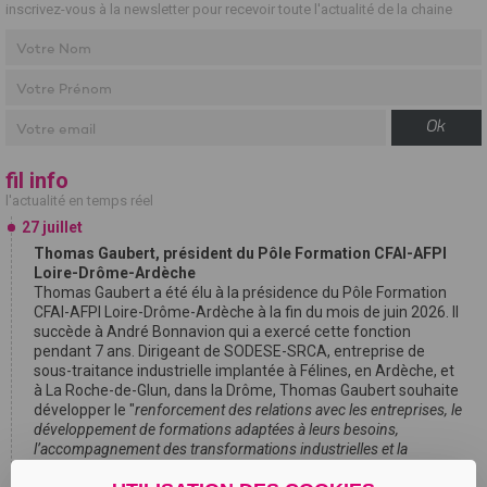
inscrivez-vous à la newsletter pour recevoir toute l'actualité de la chaine
Ok
fil info
l'actualité en temps réel
27 juillet
Thomas Gaubert, président du Pôle Formation CFAI-AFPI
Loire-Drôme-Ardèche
Thomas Gaubert a été élu à la présidence du Pôle Formation
CFAI-AFPI Loire-Drôme-Ardèche à la fin du mois de juin 2026. Il
succède à André Bonnavion qui a exercé cette fonction
pendant 7 ans. Dirigeant de SODESE-SRCA, entreprise de
sous-traitance industrielle implantée à Félines, en Ardèche, et
à La Roche-de-Glun, dans la Drôme, Thomas Gaubert souhaite
développer le "
renforcement des relations avec les entreprises, le
développement de formations adaptées à leurs besoins,
l’accompagnement des transformations industrielles et la
valorisation des métiers techniques et manuels
".