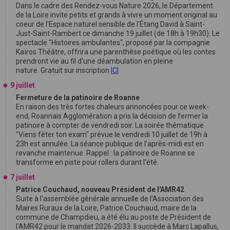
Dans le cadre des Rendez-vous Nature 2026, le Département
de la Loire invite petits et grands à vivre un moment original au
coeur de l'Espace naturel sensible de l'Étang David à Saint-
Just-Saint-Rambert ce dimanche 19 juillet (de 18h à 19h30). Le
spectacle "Histoires ambulantes", proposé par la compagnie
Kaïros Théâtre, offrira une parenthèse poétique où les contes
prendront vie au fil d'une déambulation en pleine
nature. Gratuit sur inscription
ICI
9 juillet
Fermeture de la patinoire de Roanne
En raison des très fortes chaleurs annoncées pour ce week-
end, Roannais Agglomération a pris la décision de fermer la
patinoire à compter de vendredi soir. La soirée thématique
"Viens fêter ton exam" prévue le vendredi 10 juillet de 19h à
23h est annulée. La séance publique de l’après-midi est en
revanche maintenue. Rappel : la patinoire de Roanne se
transforme en piste pour rollers durant l'été.
7 juillet
Patrice Couchaud, nouveau Président de l'AMR42
Suite à l'assemblée générale annuelle de l'Association des
Maires Ruraux de la Loire, Patrice Couchaud, maire de la
commune de Champdieu, a été élu au poste de Président de
l'AMR42 pour le mandat 2026-2033. Il succède à Marc Lapallus,